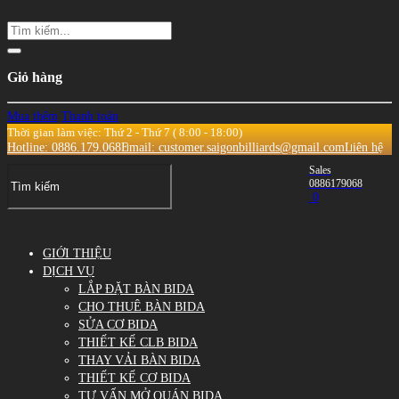
Giỏ hàng
Mua thêm
Thanh toán
Thời gian làm việc: Thứ 2 - Thứ 7 ( 8:00 - 18:00)
Hotline: 0886.179.068
Email: customer.saigonbilliards@gmail.com
Liên hệ
Sales
0886179068
0
GIỚI THIỆU
DỊCH VỤ
LẮP ĐẶT BÀN BIDA
CHO THUÊ BÀN BIDA
SỬA CƠ BIDA
THIẾT KẾ CLB BIDA
THAY VẢI BÀN BIDA
THIẾT KẾ CƠ BIDA
TƯ VẤN MỞ QUÁN BIDA