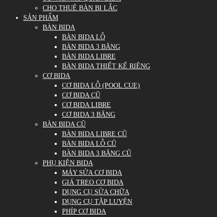
CHO THUÊ BÀN BI LẮC
SẢN PHẨM
BÀN BIDA
BÀN BIDA LỖ
BÀN BIDA 3 BĂNG
BÀN BIDA LIBRE
BÀN BIDA THIẾT KẾ RIÊNG
CƠ BIDA
CƠ BIDA LỖ (POOL CUE)
CƠ BIDA CŨ
CƠ BIDA LIBRE
CƠ BIDA 3 BĂNG
BÀN BIDA CŨ
BÀN BIDA LIBRE CŨ
BÀN BIDA LỖ CŨ
BÀN BIDA 3 BĂNG CŨ
PHỤ KIỆN BIDA
MÁY SỬA CƠ BIDA
GIÁ TREO CƠ BIDA
DỤNG CỤ SỬA CHỮA
DỤNG CỤ TẬP LUYỆN
PHÍP CƠ BIDA