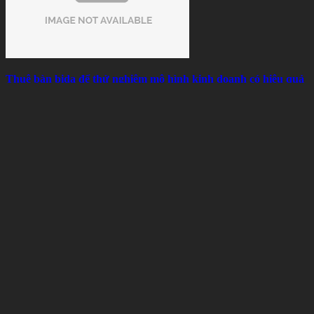
Thuê bàn bida để thử nghiệm mô hình kinh doanh có hiệu quả
không?
Sun 08, 2026
Thành Phần Cấu Tạo Vải Bàn Bida Và Những Điều Người
Chơi Nên Biết