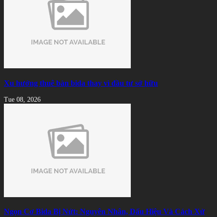
Xu hướng thuê bàn bida thay vì đầu tư sở hữu
Tue 08, 2026
Ngọn Cơ Bida Bị Nứt: Nguyên Nhân, Dấu Hiệu Và Cách Xử