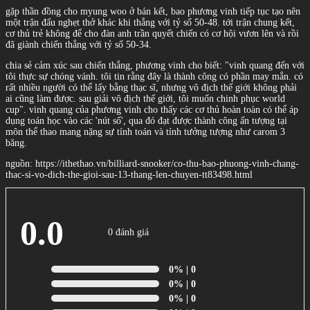
gặp thần đồng cho myung woo ở bán kết, bao phương vinh tiếp tục tạo nên
một trận đấu nghẹt thở khác khi thắng với tỷ số 50-48. tới trận chung kết,
cơ thủ trẻ không để cho đàn anh trần quyết chiến có cơ hội vươn lên và rồi
đã giành chiến thắng với tỷ số 50-34.
chia sẻ cảm xúc sau chiến thắng, phương vinh cho biết: "vinh quang đến với
tôi thực sự chóng vánh. tôi tin rằng đây là thành công có phần may mắn. có
rất nhiều người có thể lấy bằng thạc sĩ, nhưng vô địch thế giới không phải
ai cũng làm được. sau giải vô địch thế giới, tôi muốn chinh phục world
cup". vinh quang của phương vinh cho thấy các cơ thủ hoàn toàn có thể áp
dụng toán học vào các 'nút số', qua đó đạt được thành công ấn tượng tại
môn thể thao mang nặng sự tính toán và tính tưởng tượng như carom 3
băng.
nguồn: https://ithethao.vn/billiard-snooker/co-thu-bao-phuong-vinh-chang-
thac-si-vo-dich-the-gioi-sau-13-thang-len-chuyen-tt83498.html
0.0
0 đánh giá
0%
| 0
0%
| 0
0%
| 0