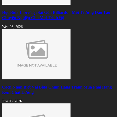
Học Bida Libre Tại Sài Gòn Billiards – Môi Trường Đào Tạo
Chuyên Nghiệp Cho Mọi Trình Độ
Wed 08, 2026
Cách Nhận Biết Vải Bida Chính Hãng Tránh Mua Phải Hàng
Kém Chất Lượng
Tue 08, 2026