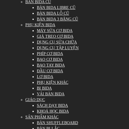
BÀN BIDA CŨ
BÀN BIDA LIBRE CŨ
BÀN BIDA LỖ CŨ
BÀN BIDA 3 BĂNG CŨ
PHỤ KIỆN BIDA
MÁY SỬA CƠ BIDA
GIÁ TREO CƠ BIDA
DỤNG CỤ SỬA CHỮA
DỤNG CỤ TẬP LUYỆN
PHÍP CƠ BIDA
BAO CƠ BIDA
BAO TAY BIDA
ĐẦU CƠ BIDA
LƠ BIDA
PHỤ KIỆN KHÁC
BI BIDA
VẢI BÀN BIDA
GIÁO DỤC
SÁCH DẠY BIDA
KHOÁ HỌC BIDA
SẢN PHẨM KHÁC
BÀN SHUFFLEBOARD
BÀN BI LẮC