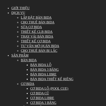
GIỚI THIỆU
DỊCH VỤ
LẮP ĐẶT BÀN BIDA
CHO THUÊ BÀN BIDA
SỬA CƠ BIDA
THIẾT KẾ CLB BIDA
THAY VẢI BÀN BIDA
THIẾT KẾ CƠ BIDA
TƯ VẤN MỞ QUÁN BIDA
CHO THUÊ BÀN BI LẮC
SẢN PHẨM
BÀN BIDA
BÀN BIDA LỖ
BÀN BIDA 3 BĂNG
BÀN BIDA LIBRE
BÀN BIDA THIẾT KẾ RIÊNG
CƠ BIDA
CƠ BIDA LỖ (POOL CUE)
CƠ BIDA CŨ
CƠ BIDA LIBRE
CƠ BIDA 3 BĂNG