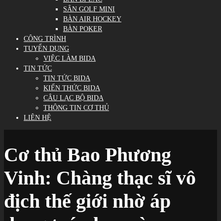
SÂN GOLF MINI
BÀN AIR HOCKEY
BÀN POKER
CÔNG TRÌNH
TUYỂN DỤNG
VIỆC LÀM BIDA
TIN TỨC
TIN TỨC BIDA
KIẾN THỨC BIDA
CÂU LẠC BỘ BIDA
THÔNG TIN CƠ THỦ
LIÊN HỆ
Cơ thủ Bao Phương
Vinh: Chàng thạc sĩ vô
địch thế giới nhờ áp