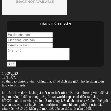
ĐĂNG KÝ TƯ VẤN
Gửi
14/09/2023
TIN TỨC
cơ thủ bao phương vinh: chàng thạc sĩ vô địch thế giới nhờ áp dụng toán
học vào billiards
khi còn chưa được khán giả việt nam biết tới nhiều, bao phương vinh đã bất
ngờ toả sáng ở đấu trường thế giới. tại world cup seoul diễn ra tháng
8/2022, anh đi từ vòng sơ loại 2 tới vòng 1/8, đánh bại nhà vô địch thế giới
tayfun tasdemir và huyền thoại torbjorn blomdahl trong những trận đấu
cảm xúc. kể từ đó, khán giả mới biết đến cơ thủ sinh năm 1995.