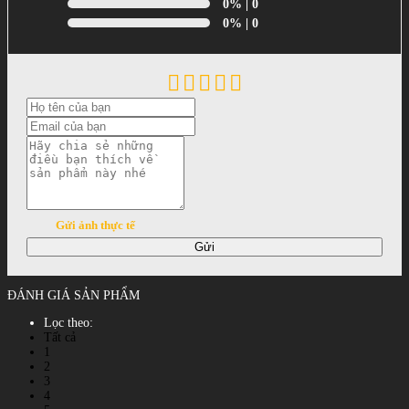
0%
| 0
0%
| 0
Gửi ảnh thực tế
Gửi
ĐÁNH GIÁ SẢN PHẨM
Lọc theo:
Tất cả
1
2
3
4