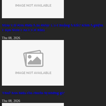
Màu Vải Bàn Bida Nào Được Ưa Chuộng Nhất? Kinh Nghiệm
Chọn Màu Cho CLB Bida
Thu 08, 2026
Thuê bàn bida cần chuẩn bị những gì?
Thu 08, 2026