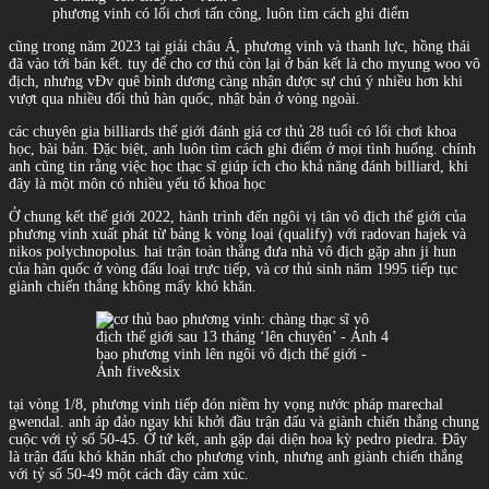
phương vinh có lối chơi tấn công, luôn tìm cách ghi điểm
cũng trong năm 2023 tại giải châu Á, phương vinh và thanh lực, hồng thái
đã vào tới bán kết. tuy để cho cơ thủ còn lại ở bán kết là cho myung woo vô
địch, nhưng vĐv quê bình dương càng nhận được sự chú ý nhiều hơn khi
vượt qua nhiều đối thủ hàn quốc, nhật bản ở vòng ngoài.
các chuyên gia billiards thế giới đánh giá cơ thủ 28 tuổi có lối chơi khoa
học, bài bản. Đặc biệt, anh luôn tìm cách ghi điểm ở mọi tình huống. chính
anh cũng tin rằng việc học thạc sĩ giúp ích cho khả năng đánh billiard, khi
đây là một môn có nhiều yếu tố khoa học
Ở chung kết thế giới 2022, hành trình đến ngôi vị tân vô địch thế giới của
phương vinh xuất phát từ bảng k vòng loại (qualify) với radovan hajek và
nikos polychnopolus. hai trận toàn thắng đưa nhà vô địch gặp ahn ji hun
của hàn quốc ở vòng đấu loại trực tiếp, và cơ thủ sinh năm 1995 tiếp tục
giành chiến thắng không mấy khó khăn.
bao phương vinh lên ngôi vô địch thế giới -
Ảnh five&six
tại vòng 1/8, phương vinh tiếp đón niềm hy vọng nước pháp marechal
gwendal. anh áp đảo ngay khi khởi đầu trận đấu và giành chiến thắng chung
cuộc với tỷ số 50-45. Ở tứ kết, anh gặp đại diện hoa kỳ pedro piedra. Đây
là trận đấu khó khăn nhất cho phương vinh, nhưng anh giành chiến thắng
với tỷ số 50-49 một cách đầy cảm xúc.