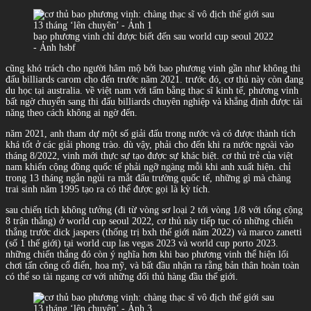
bao phương vinh chỉ được biết đến sau world cup seoul 2022
- Ảnh hsbf
cũng khó trách cho người hâm mộ bởi bao phương vinh gần như không thi
đấu billiards carom cho đến trước năm 2021. trước đó, cơ thủ này còn đang
du học tại australia. về việt nam với tấm bằng thạc sĩ kinh tế, phương vinh
bất ngờ chuyển sang thi đấu billiards chuyên nghiệp và khẳng định được tài
năng theo cách không ai ngờ đến.
năm 2021, anh tham dự một số giải đấu trong nước và có được thành tích
khá tốt ở các giải phong trào. dù vậy, phải cho đến khi ra nước ngoài vào
tháng 8/2022, vinh mới thực sự tạo được sự khác biệt. cơ thủ trẻ của việt
nam khiến cộng đồng quốc tế phải ngỡ ngàng mỗi khi anh xuất hiện. chỉ
trong 13 tháng ngắn ngủi ra mắt đấu trường quốc tế, những gì mà chàng
trai sinh năm 1995 tạo ra có thể được gọi là kỳ tích.
sau chiến tích không tưởng (đi từ vòng sơ loại 2 tới vòng 1/8 với tổng cộng
8 trận thắng) ở world cup seoul 2022, cơ thủ này tiếp tục có những chiến
thắng trước dick jaspers (thống trị bxh thế giới năm 2022) và marco zanetti
(số 1 thế giới) tại world cup las vegas 2023 và world cup porto 2023.
những chiến thắng đó còn ý nghĩa hơn khi bao phương vinh thể hiện lối
chơi tấn công cổ điển, hoa mỹ, và bất đầu nhận ra rằng bản thân hoàn toàn
có thể so tài ngang cơ với những đối thủ hàng đầu thế giới.