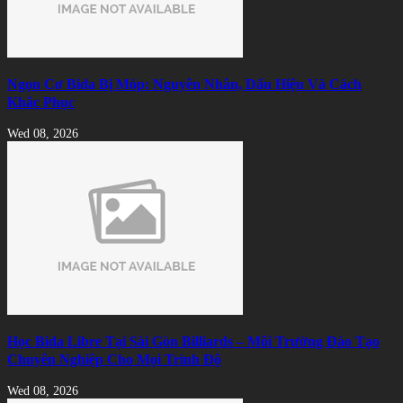
Ngọn Cơ Bida Bị Móp: Nguyên Nhân, Dấu Hiệu Và Cách
Khắc Phục
Wed 08, 2026
Học Bida Libre Tại Sài Gòn Billiards – Môi Trường Đào Tạo
Chuyên Nghiệp Cho Mọi Trình Độ
Wed 08, 2026