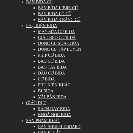
BÀN BIDA CŨ
BÀN BIDA LIBRE CŨ
BÀN BIDA LỖ CŨ
BÀN BIDA 3 BĂNG CŨ
PHỤ KIỆN BIDA
MÁY SỬA CƠ BIDA
GIÁ TREO CƠ BIDA
DỤNG CỤ SỬA CHỮA
DỤNG CỤ TẬP LUYỆN
PHÍP CƠ BIDA
BAO CƠ BIDA
BAO TAY BIDA
ĐẦU CƠ BIDA
LƠ BIDA
PHỤ KIỆN KHÁC
BI BIDA
VẢI BÀN BIDA
GIÁO DỤC
SÁCH DẠY BIDA
KHOÁ HỌC BIDA
SẢN PHẨM KHÁC
BÀN SHUFFLEBOARD
BÀN BI LẮC