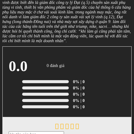
vinh được biết đến là giám đốc công ty lý Đạt (q.5) chuyên sản xuất phụ
tùng vi tính, thiết bị văn phòng phẩm và giám đốc của hệ thống 6 cửa hàng
phụ liệu may mặc ở chợ vải soái kình lâm. trong ngành may mặc, ông rất
nổi danh vì làm giám đốc 2 công ty sản xuất vải sợi lý vinh (q.12), Đạt
hưng (long thành-Đồng nai) và nhà máy sợi xây dựng ở quận 9. làm đối
tác của các hãng tên tuổi trên thế giới như triump, nike, sacvi… nhưng khi
được hỏi bí quyết thành công, ông chỉ cười: “khi làm gì cũng phải tận tâm,
lúc cầm cơ tôi chỉ biết mình là một vận động viên, lúc quan hệ với đối tác
tôi chỉ biết mình là một doanh nhân”.
0.0
0 đánh giá
0%
| 0
0%
| 0
0%
| 0
0%
| 0
0%
| 0