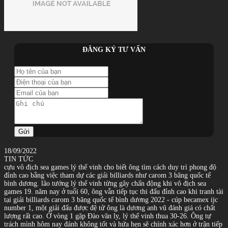
ĐĂNG KÝ TƯ VẤN
Gửi
18/09/2022
TIN TỨC
cựu vô địch sea games lý thế vinh cho biết ông tìm cách duy trì phong độ
đỉnh cao bằng việc tham dự các giải billiards như carom 3 băng quốc tế
bình dương. lão tướng lý thế vinh từng gây chấn động khi vô địch sea
games 19. năm nay ở tuổi 60, ông vẫn tiếp tục thi đấu đỉnh cao khi tranh tài
tại giải billiards carom 3 băng quốc tế bình dương 2022 - cúp becamex ijc
number 1, một giải đấu được đệ tử ông là dương anh vũ đánh giá có chất
lượng rất cao. Ở vòng 1 gặp Đào văn ly, lý thế vinh thua 30-26. Ông tự
trách mình hôm nay đánh không tốt và hứa hẹn sẽ chính xác hơn ở trận tiếp