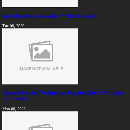
Xu hướng thuê bàn bida thay vì đầu tư sở hữu
Tue 08, 2026
Ngọn Cơ Bida Bị Nứt: Nguyên Nhân, Dấu Hiệu Và Cách Xử
Lý Hiệu Quả
Mon 08, 2026