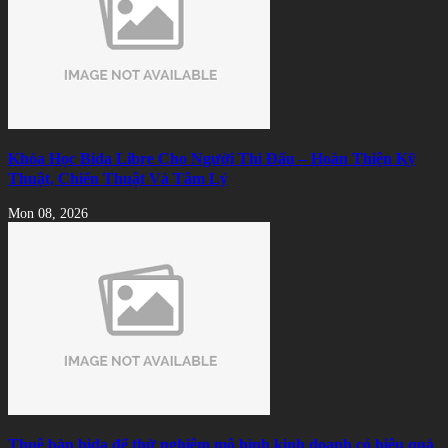
Khóa Học Bida Libre Cho Người Thi Đấu – Hoàn Thiện Kỹ
Thuật, Chiến Thuật Và Tâm Lý
Mon 08, 2026
Thuê bàn bida để thử nghiệm mô hình kinh doanh có hiệu quả