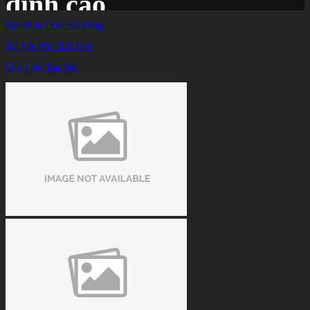
đỉnh cao
Bàn Bida Thiết Kế Riêng
Tư Vấn Mở CLB Bida
Trang chủ
/
TIN TỨC
/
Cho Thuê Bàn Bia
Cơ thủ 60 tuổi Lý Thế Vinh - giám đốc 6 công ty vẫn thi đấu billiards đỉnh cao