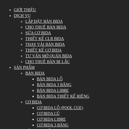
GIỚI THIỆU
DỊCH VỤ
LẮP ĐẶT BÀN BIDA
CHO THUÊ BÀN BIDA
SỬA CƠ BIDA
THIẾT KẾ CLB BIDA
THAY VẢI BÀN BIDA
THIẾT KẾ CƠ BIDA
TƯ VẤN MỞ QUÁN BIDA
CHO THUÊ BÀN BI LẮC
SẢN PHẨM
BÀN BIDA
BÀN BIDA LỖ
BÀN BIDA 3 BĂNG
BÀN BIDA LIBRE
BÀN BIDA THIẾT KẾ RIÊNG
CƠ BIDA
CƠ BIDA LỖ (POOL CUE)
CƠ BIDA CŨ
CƠ BIDA LIBRE
CƠ BIDA 3 BĂNG