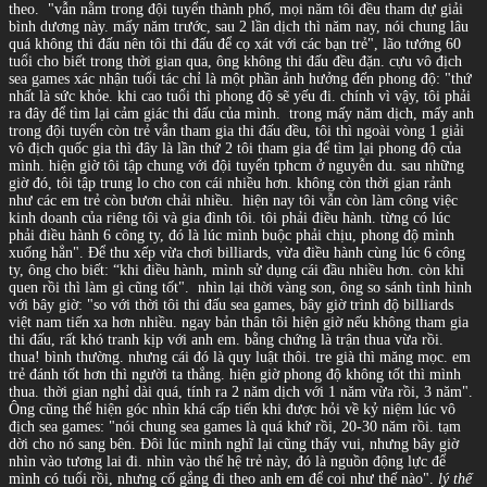
theo.
"vẫn nằm trong đội tuyển thành phố, mọi năm tôi đều tham dự giải
bình dương này. mấy năm trước, sau 2 lần dịch thì năm nay, nói chung lâu
quá không thi đấu nên tôi thi đấu để cọ xát với các bạn trẻ", lão tướng 60
tuổi cho biết trong thời gian qua, ông không thi đấu đều đặn. cựu vô địch
sea games xác nhận tuổi tác chỉ là một phần ảnh hưởng đến phong độ: "thứ
nhất là sức khỏe. khi cao tuổi thì phong độ sẽ yếu đi. chính vì vậy, tôi phải
ra đây để tìm lại cảm giác thi đấu của mình.
trong mấy năm dịch, mấy anh
trong đội tuyển còn trẻ vẫn tham gia thi đấu đều, tôi thì ngoài vòng 1 giải
vô địch quốc gia thì đây là lần thứ 2 tôi tham gia để tìm lại phong độ của
mình. hiện giờ tôi tập chung với đội tuyển tphcm ở nguyễn du. sau những
giờ đó, tôi tập trung lo cho con cái nhiều hơn. không còn thời gian rảnh
như các em trẻ còn bươn chải nhiều.
hiện nay tôi vẫn còn làm công việc
kinh doanh của riêng tôi và gia đình tôi. tôi phải điều hành. từng có lúc
phải điều hành 6 công ty, đó là lúc mình buộc phải chịu, phong độ mình
xuống hẳn". Để thu xếp vừa chơi billiards, vừa điều hành cùng lúc 6 công
ty, ông cho biết: “khi điều hành, mình sử dụng cái đầu nhiều hơn. còn khi
quen rồi thì làm gì cũng tốt".
nhìn lại thời vàng son, ông so sánh tình hình
với bây giờ: "so với thời tôi thi đấu sea games, bây giờ trình độ billiards
việt nam tiến xa hơn nhiều. ngay bản thân tôi hiện giờ nếu không tham gia
thi đấu, rất khó tranh kịp với anh em. bằng chứng là trận thua vừa rồi.
thua! bình thường. nhưng cái đó là quy luật thôi. tre già thì măng mọc. em
trẻ đánh tốt hơn thì người ta thắng. hiện giờ phong độ không tốt thì mình
thua. thời gian nghỉ dài quá, tính ra 2 năm dịch với 1 năm vừa rồi, 3 năm".
Ông cũng thể hiện góc nhìn khá cấp tiến khi được hỏi về kỷ niệm lúc vô
địch sea games: "nói chung sea games là quá khứ rồi, 20-30 năm rồi. tạm
dời cho nó sang bên. Đôi lúc mình nghĩ lại cũng thấy vui, nhưng bây giờ
nhìn vào tương lai đi. nhìn vào thế hệ trẻ này, đó là nguồn động lực để
mình có tuổi rồi, nhưng cố gắng đi theo anh em để coi như thế nào".
lý thế