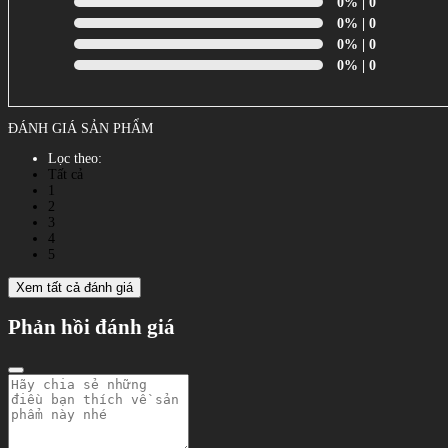
0%
| 0
0%
| 0
0%
| 0
0%
| 0
ĐÁNH GIÁ SẢN PHẨM
Lọc theo:
Tất cả
1
2
3
4
5
Xem tất cả đánh giá
Phản hồi đánh giá