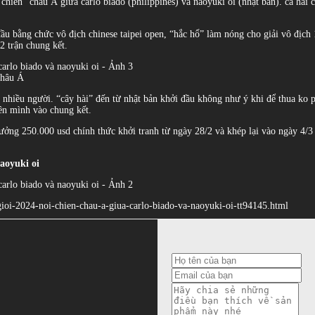
chiến” châu Á giữa carlo biado (philippines) và naoyuki oi (nhật bản). cả hai cơ
 bằng chức vô địch chinese taipei open, “hắc hổ” làm nóng cho giải vô địch 10
2 trận chung kết.
châu Á
a nhiều người. “cây hài” đến từ nhật bản khởi đầu không như ý khi để thua ko 
tên mình vào chung kết.
thưởng 250.000 usd chính thức khởi tranh từ ngày 28/2 và khép lại vào ngày 4/3 
naoyuki oi
-gioi-2024-noi-chien-chau-a-giua-carlo-biado-va-naoyuki-oi-tt94145.html