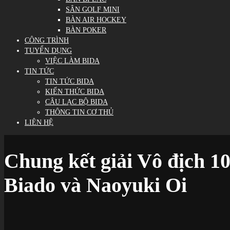
SÂN GOLF MINI
BÀN AIR HOCKEY
BÀN POKER
CÔNG TRÌNH
TUYỂN DỤNG
VIỆC LÀM BIDA
TIN TỨC
TIN TỨC BIDA
KIẾN THỨC BIDA
CÂU LẠC BỘ BIDA
THÔNG TIN CƠ THỦ
LIÊN HỆ
Chung kết giải Vô địch 10
Biado và Naoyuki Oi