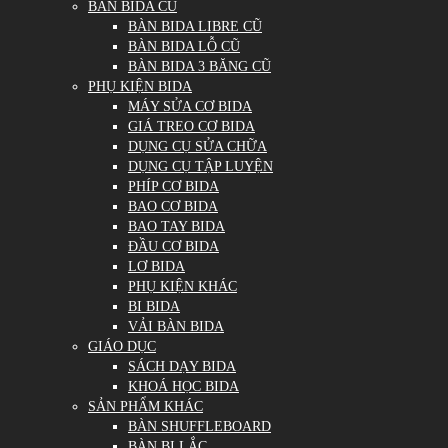
BÀN BIDA CŨ
BÀN BIDA LIBRE CŨ
BÀN BIDA LỖ CŨ
BÀN BIDA 3 BĂNG CŨ
PHỤ KIỆN BIDA
MÁY SỬA CƠ BIDA
GIÁ TREO CƠ BIDA
DỤNG CỤ SỬA CHỮA
DỤNG CỤ TẬP LUYỆN
PHÍP CƠ BIDA
BAO CƠ BIDA
BAO TAY BIDA
ĐẦU CƠ BIDA
LƠ BIDA
PHỤ KIỆN KHÁC
BI BIDA
VẢI BÀN BIDA
GIÁO DỤC
SÁCH DẠY BIDA
KHOÁ HỌC BIDA
SẢN PHẨM KHÁC
BÀN SHUFFLEBOARD
BÀN BI LẮC