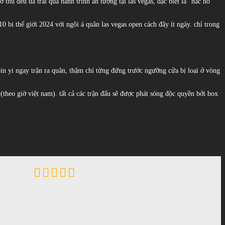
 thủ đều đã trải qua hành trình ấn tượng tại las vegas, đặc biệt là “hắc hổ”
 bi thế giới 2024 với ngôi á quân las vegas open cách đây ít ngày. chỉ trong
pin yi ngay trận ra quân, thậm chí từng đứng trước ngưỡng cửa bị loại ở vòng
(theo giờ việt nam). tất cả các trận đấu sẽ được phát sóng độc quyền bởi box