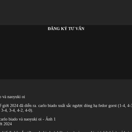
ĐĂNG KÝ TƯ VẤN
do và naoyuki oi
hế giới 2024 đã diễn ra. carlo biado xuất sắc ngược dòng hạ fedor gorst (1-4, 
3-4, 3-4, 4-2, 4-0).
ới 2024