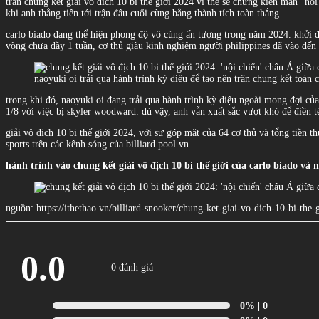
trận chung kết giải vô địch 10 bi thế giới 2024 vì thế sẽ chứng kiến màn “nội 
khi anh thẳng tiến tới trận đấu cuối cùng bằng thành tích toàn thắng.
carlo biado đang thể hiện phong độ vô cùng ấn tượng trong năm 2024. khởi đầu
vòng chưa đầy 1 tuần, cơ thủ giàu kinh nghiệm người philippines đã vào đến 
naoyuki oi trải qua hành trình kỳ diệu để tạo nên trận chung kết toàn 
trong khi đó, naoyuki oi đang trải qua hành trình kỳ diệu ngoài mong đợi củ
1/8 với việc bị skyler woodward. dù vậy, anh vẫn xuất sắc vượt khó để điền 
giải vô địch 10 bi thế giới 2024, với sự góp mặt của 64 cơ thủ và tổng tiền 
sports trên các kênh sóng của billiard pool vn.
hành trình vào chung kết giải vô địch 10 bi thế giới của carlo biado và 
nguồn: https://ithethao.vn/billiard-snooker/chung-ket-giai-vo-dich-10-bi-the
0.0
0 đánh giá
0%
| 0