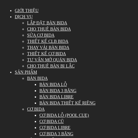
GIỚI THIỆU
DỊCH VỤ
LẮP ĐẶT BÀN BIDA
CHO THUÊ BÀN BIDA
SỬA CƠ BIDA
THIẾT KẾ CLB BIDA
THAY VẢI BÀN BIDA
THIẾT KẾ CƠ BIDA
TƯ VẤN MỞ QUÁN BIDA
CHO THUÊ BÀN BI LẮC
SẢN PHẨM
BÀN BIDA
BÀN BIDA LỖ
BÀN BIDA 3 BĂNG
BÀN BIDA LIBRE
BÀN BIDA THIẾT KẾ RIÊNG
CƠ BIDA
CƠ BIDA LỖ (POOL CUE)
CƠ BIDA CŨ
CƠ BIDA LIBRE
CƠ BIDA 3 BĂNG