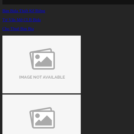
Bàn Bida Thiết Kế Riêng
Tư Vấn Mở CLB Bida
Cho Thuê Bàn Bia