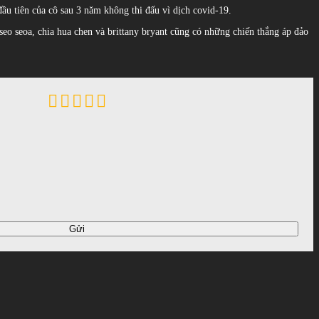
 đầu tiên của cô sau 3 năm không thi đấu vì dịch covid-19.
u, seo seoa, chia hua chen và brittany bryant cũng có những chiến thắng áp đảo
Gửi