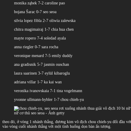
monika ząbek 7-2 caroline pao
bojana Šarac 0-7 seo seoa
silvia lopez fibla 2-7 oliwia zalewska
chitra magimairaj 1-7 chia hua chen
mayte ropero 7-4 soledad ayala
anna riegler 0-7 sara rocha
veronique menard 7-5 emily duddy
ana gradisnik 5-7 jasmin ouschan
laura saarinen 3-7 eylül kibaroglu
adriana villar 1-7 ka kai wan
veronika ivanovskaia 7-1 tina vogelmann
yvonne ullmann-hybler 1-7 chou chieh-yu
nữ cơ thủ seo seoa - Ảnh getty
theo đó, ở vòng 1 nhánh thắng, đương kim vô địch chou chieh-yu đối đầu với n
vào vòng cuối nhánh thắng với một tình huống dọn bàn ấn tượng.