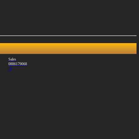
Sales
0886179068
0