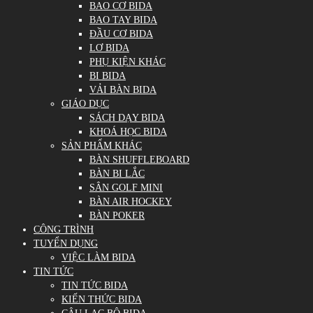
BAO CƠ BIDA
BAO TAY BIDA
ĐẦU CƠ BIDA
LƠ BIDA
PHỤ KIỆN KHÁC
BI BIDA
VẢI BÀN BIDA
GIÁO DỤC
SÁCH DẠY BIDA
KHOÁ HỌC BIDA
SẢN PHẨM KHÁC
BÀN SHUFFLEBOARD
BÀN BI LẮC
SÂN GOLF MINI
BÀN AIR HOCKEY
BÀN POKER
CÔNG TRÌNH
TUYỂN DỤNG
VIỆC LÀM BIDA
TIN TỨC
TIN TỨC BIDA
KIẾN THỨC BIDA