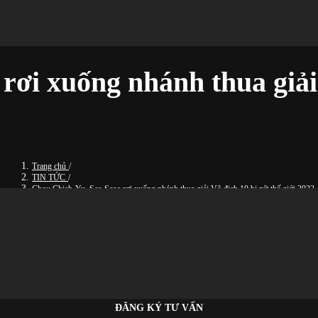
ơi xuống nhánh thua giải 
Trang chủ
/
TIN TỨC
/
Chou Chieh-Yu, Seo Seoa rơi xuống nhánh thua giải Vô địch 10 bi nữ thế giới 2023
ĐĂNG KÝ TƯ VẤN