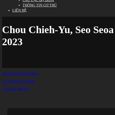
CÂU LẠC BỘ BIDA
THÔNG TIN CƠ THỦ
LIÊN HỆ
Chou Chieh-Yu, Seo Seoa r
2023
Bàn Bida Thiết Kế Riêng
Tư Vấn Mở CLB Bida
Cho Thuê Bàn Bia