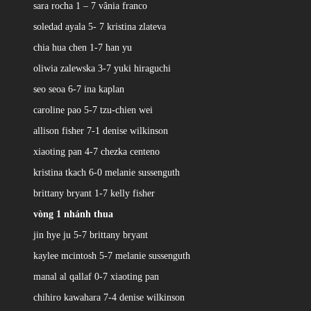
sara rocha 1 – 7 vânia franco
soledad ayala 5- 7 kristina zlateva
chia hua chen 1-7 han yu
oliwia zalewska 3-7 yuki hiraguchi
seo seoa 6-7 ina kaplan
caroline pao 5-7 tzu-chien wei
allison fisher 7-1 denise wilkinson
xiaoting pan 4-7 chezka centeno
kristina tkach 6-0 melanie sussenguth
brittany bryant 1-7 kelly fisher
vòng 1 nhánh thua
jin hye ju 5-7 brittany bryant
kaylee mcintosh 5-7 melanie sussenguth
manal al qallaf 0-7 xiaoting pan
chihiro kawahara 7-4 denise wilkinson