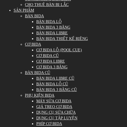
CHO THUÊ BÀN BI LẮC
SẢN PHẨM
BÀN BIDA
BÀN BIDA LỖ
BÀN BIDA 3 BĂNG
BÀN BIDA LIBRE
BÀN BIDA THIẾT KẾ RIÊNG
CƠ BIDA
CƠ BIDA LỖ (POOL CUE)
CƠ BIDA CŨ
CƠ BIDA LIBRE
CƠ BIDA 3 BĂNG
BÀN BIDA CŨ
BÀN BIDA LIBRE CŨ
BÀN BIDA LỖ CŨ
BÀN BIDA 3 BĂNG CŨ
PHỤ KIỆN BIDA
MÁY SỬA CƠ BIDA
GIÁ TREO CƠ BIDA
DỤNG CỤ SỬA CHỮA
DỤNG CỤ TẬP LUYỆN
PHÍP CƠ BIDA