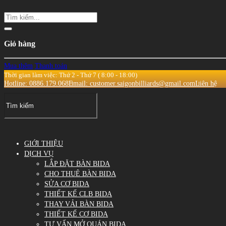
Giỏ hàng
Mua thêm
Thanh toán
Thời gian làm việc: Thứ 2 - Thứ 7 ( 8:00 - 18:00)
Hotline: 0886.179.068
Email: customer.saigonbilliards@gmail.com
Liên hệ
GIỚI THIỆU
DỊCH VỤ
LẮP ĐẶT BÀN BIDA
CHO THUÊ BÀN BIDA
SỬA CƠ BIDA
THIẾT KẾ CLB BIDA
THAY VẢI BÀN BIDA
THIẾT KẾ CƠ BIDA
TƯ VẤN MỞ QUÁN BIDA