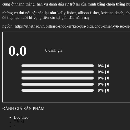
cũng ở nhánh thắng, han yu đánh dấu sự trở lại của mình bằng chiến thắng huỷ
những cơ thủ nổi bật còn lại như kelly fisher, allison fisher, kristina tkach,
để tiếp tục nuôi hi vọng tiến sâu tại giải đấu năm nay.
nguồn: https://ithethao.vn/billiard-snooker/ket-qua-bida/chou-chieh-yu-seo-
0.0
0 đánh giá
0%
| 0
0%
| 0
0%
| 0
0%
| 0
0%
| 0
ĐÁNH GIÁ SẢN PHẨM
Lọc theo:
Tất cả
1