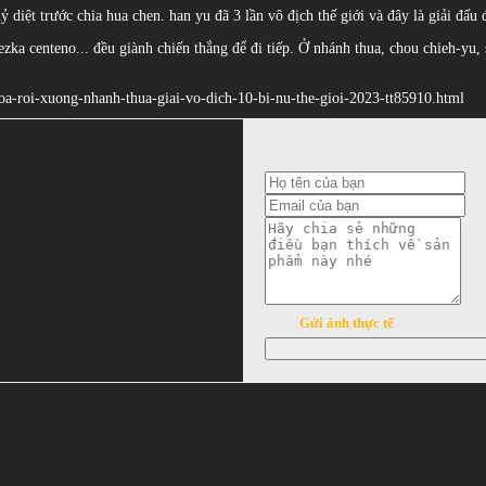
 diệt trước chia hua chen. han yu đã 3 lần vô địch thế giới và đây là giải đấu
 chezka centeno... đều giành chiến thắng để đi tiếp. Ở nhánh thua, chou chieh-y
seoa-roi-xuong-nhanh-thua-giai-vo-dich-10-bi-nu-the-gioi-2023-tt85910.html
Gửi ảnh thực tế