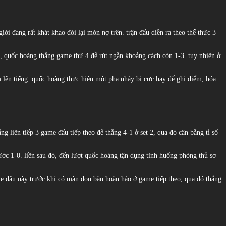
iới đang rất khát khao đòi lại món nợ trên. trận đấu diễn ra theo thể thức 3
g, quốc hoàng thắng game thứ 4 để rút ngắn khoảng cách còn 1-3. tuy nhiên ở
m lên tiếng. quốc hoàng thực hiện một pha nhảy bi cực hay để ghi điểm, hóa
ng liên tiếp 3 game đấu tiếp theo để thắng 4-1 ở set 2, qua đó cân bằng tỉ số
ước 1-0. liền sau đó, đến lượt quốc hoàng tận dụng tình huống phòng thủ sơ
ame đấu này trước khi có màn dọn bàn hoàn hảo ở game tiếp theo, qua đó thắng