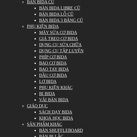
BÀN BIDA CŨ
BÀN BIDA LIBRE CŨ
BÀN BIDA LỖ CŨ
BÀN BIDA 3 BĂNG CŨ
PHỤ KIỆN BIDA
MÁY SỬA CƠ BIDA
GIÁ TREO CƠ BIDA
DỤNG CỤ SỬA CHỮA
DỤNG CỤ TẬP LUYỆN
PHÍP CƠ BIDA
BAO CƠ BIDA
BAO TAY BIDA
ĐẦU CƠ BIDA
LƠ BIDA
PHỤ KIỆN KHÁC
BI BIDA
VẢI BÀN BIDA
GIÁO DỤC
SÁCH DẠY BIDA
KHOÁ HỌC BIDA
SẢN PHẨM KHÁC
BÀN SHUFFLEBOARD
BÀN BI LẮC