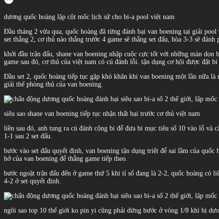
dương quốc hoàng lập cột mốc lịch sử cho bi-a pool việt nam
Đầu tháng 2 vừa qua, quốc hoàng đã từng đánh bại van boening tại giải pool 9 
set thắng 2, cơ thủ nào thắng trước 4 game sẽ thắng set đấu, hòa 3-3 sẽ đánh 
khởi đầu trận đấu, shane van boening nhập cuộc cực tốt với những màn dọn bà
game sau đó, cơ thủ của việt nam có cú đánh lỗi. tận dụng cơ hội được đặt b
Đầu set 2, quốc hoàng tiếp tục gặp khó khăn khi van boening một lần nữa là 
giải thế phòng thủ của van boening.
siêu sao shane van boening tiếp tục nhận thất bại trước cơ thủ việt nam
liền sau đó, anh tung ra cú đánh cộng bi để đưa bi mục tiêu số 10 vào lỗ và câ
1-1 sau 2 set đấu.
bước vào set đấu quyết định, van boening tận dụng triệt để sai lầm của quốc
hở của van boening để thắng game tiếp theo.
bước ngoặt trận đấu đến ở game thứ 5 khi tỉ số đang là 2-2, quốc hoàng có l
4-2 ở set quyết định.
ngôi sao top 10 thế giới ko pin yi cũng phải dừng bước ở vòng 1/8 khi bị d