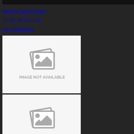
Bàn Bida Thiết Kế Riêng
Tư Vấn Mở CLB Bida
Cho Thuê Bàn Bia