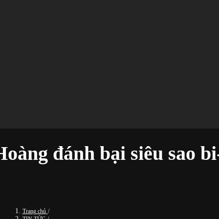
ng đánh bại siêu sao bi-a
Trang chủ
/