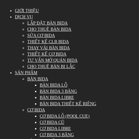
GIỚI THIỆU
DỊCH VỤ
LẮP ĐẶT BÀN BIDA
CHO THUÊ BÀN BIDA
SỬA CƠ BIDA
THIẾT KẾ CLB BIDA
THAY VẢI BÀN BIDA
THIẾT KẾ CƠ BIDA
TƯ VẤN MỞ QUÁN BIDA
CHO THUÊ BÀN BI LẮC
SẢN PHẨM
BÀN BIDA
BÀN BIDA LỖ
BÀN BIDA 3 BĂNG
BÀN BIDA LIBRE
BÀN BIDA THIẾT KẾ RIÊNG
CƠ BIDA
CƠ BIDA LỖ (POOL CUE)
CƠ BIDA CŨ
CƠ BIDA LIBRE
CƠ BIDA 3 BĂNG