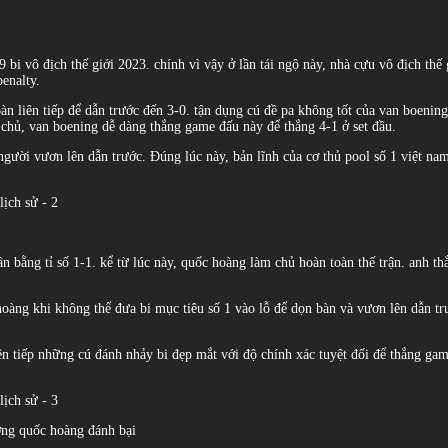
bi vô địch thế giới 2023. chính vì vậy ở lần tái ngộ này, nhà cựu vô địch thế g
penalty.
n liên tiếp để dẫn trước đến 3-0. tận dụng cú đề pa không tốt của van boenin
i chủ, van boening dễ dàng thắng game đấu này để thắng 4-1 ở set đầu.
người vươn lên dẫn trước. Đúng lúc này, bản lĩnh của cơ thủ pool số 1 việt na
n bằng tỉ số 1-1. kể từ lúc này, quốc hoàng làm chủ hoàn toàn thế trận. anh thắ
 hoàng khi không thể đưa bi mục tiêu số 1 vào lỗ để dọn bàn và vươn lên dẫn tr
iên tiếp những cú đánh nhảy bi đẹp mắt với độ chính xác tuyệt đối để thắng g
ương quốc hoàng đánh bại