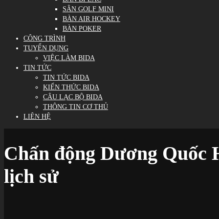
SÂN GOLF MINI
BÀN AIR HOCKEY
BÀN POKER
CÔNG TRÌNH
TUYỂN DỤNG
VIỆC LÀM BIDA
TIN TỨC
TIN TỨC BIDA
KIẾN THỨC BIDA
CÂU LẠC BỘ BIDA
THÔNG TIN CƠ THỦ
LIÊN HỆ
Chấn động Dương Quốc Hoà
lịch sử