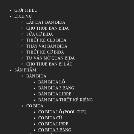
GIỚI THIỆU
DỊCH VỤ
LẮP ĐẶT BÀN BIDA
CHO THUÊ BÀN BIDA
SỬA CƠ BIDA
THIẾT KẾ CLB BIDA
THAY VẢI BÀN BIDA
THIẾT KẾ CƠ BIDA
TƯ VẤN MỞ QUÁN BIDA
CHO THUÊ BÀN BI LẮC
SẢN PHẨM
BÀN BIDA
BÀN BIDA LỖ
BÀN BIDA 3 BĂNG
BÀN BIDA LIBRE
BÀN BIDA THIẾT KẾ RIÊNG
CƠ BIDA
CƠ BIDA LỖ (POOL CUE)
CƠ BIDA CŨ
CƠ BIDA LIBRE
CƠ BIDA 3 BĂNG