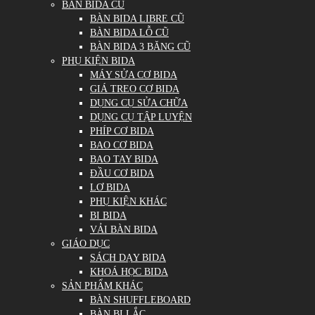
BÀN BIDA CŨ
BÀN BIDA LIBRE CŨ
BÀN BIDA LỖ CŨ
BÀN BIDA 3 BĂNG CŨ
PHỤ KIỆN BIDA
MÁY SỬA CƠ BIDA
GIÁ TREO CƠ BIDA
DỤNG CỤ SỬA CHỮA
DỤNG CỤ TẬP LUYỆN
PHÍP CƠ BIDA
BAO CƠ BIDA
BAO TAY BIDA
ĐẦU CƠ BIDA
LƠ BIDA
PHỤ KIỆN KHÁC
BI BIDA
VẢI BÀN BIDA
GIÁO DỤC
SÁCH DẠY BIDA
KHOÁ HỌC BIDA
SẢN PHẨM KHÁC
BÀN SHUFFLEBOARD
BÀN BI LẮC