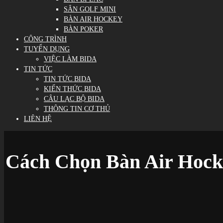
SÂN GOLF MINI
BÀN AIR HOCKEY
BÀN POKER
CÔNG TRÌNH
TUYỂN DỤNG
VIỆC LÀM BIDA
TIN TỨC
TIN TỨC BIDA
KIẾN THỨC BIDA
CÂU LẠC BỘ BIDA
THÔNG TIN CƠ THỦ
LIÊN HỆ
Cách Chọn Bàn Air Hock