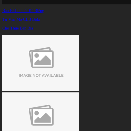
Bàn Bida Thiết Kế Riêng
Tư Vấn Mở CLB Bida
Cho Thuê Bàn Bia