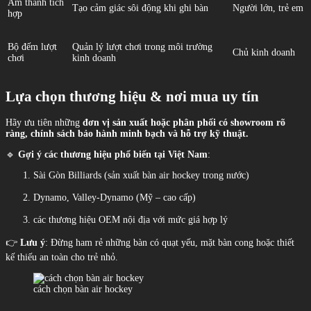
Âm thanh tích
Tạo cảm giác sôi động khi ghi bàn
Người lớn, trẻ em
hợp
Bộ đếm lượt
Quản lý lượt chơi trong môi trường
Chủ kinh doanh
chơi
kinh doanh
Lựa chọn thương hiệu & nơi mua uy tín
Hãy ưu tiên những
đơn vị sản xuất hoặc phân phối có showroom rõ
ràng, chính sách bảo hành minh bạch và hỗ trợ kỹ thuật.
🔹
Gợi ý các thương hiệu phổ biến tại Việt Nam
:
Sài Gòn Billiards (sản xuất bàn air hockey trong nước)
Dynamo, Valley-Dynamo (Mỹ – cao cấp)
các thương hiệu OEM nội địa với mức giá hợp lý
👉
Lưu ý
: Đừng ham rẻ những bàn có quạt yếu, mặt bàn cong hoặc thiết
kế thiếu an toàn cho trẻ nhỏ.
cách chọn bàn air hockey