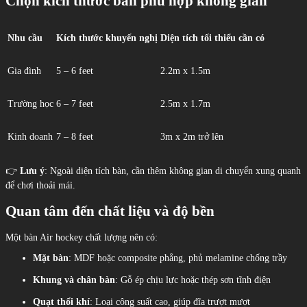
Chọn kích thước bàn phù hợp không gian
Nhu cầu
Kích thước khuyến nghị
Diện tích tối thiểu cần có
Gia đình
5 – 6 feet
2.2m x 1.5m
Trường học
6 – 7 feet
2.5m x 1.7m
Kinh doanh
7 – 8 feet
3m x 2m trở lên
👉
Lưu ý
: Ngoài diện tích bàn, cần thêm không gian di chuyển xung quanh
để chơi thoải mái.
Quan tâm đến chất liệu và độ bền
Một bàn Air hockey chất lượng nên có:
Mặt bàn
: MDF hoặc composite phẳng, phủ melamine chống trầy
Khung và chân bàn
: Gỗ ép chịu lực hoặc thép sơn tĩnh điện
Quạt thổi khí
: Loại công suất cao, giúp đĩa trượt mượt