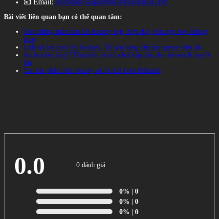
📧 Email:
customer.saigonbilliards@gmail.com
Bài viết liên quan bạn có thể quan tâm:
Top những mẫu bàn Air hockey đẹp, hiện đại, phù hợp mọi không
gian
Lịch sử trò chơi Air hockey: Từ sân băng đến bàn game hiện đại
Air hockey là gì? Tìm hiểu về trò chơi hấp dẫn cho trẻ em & người
lớn
Các sản phẩm Air hockey có tại Sài Gòn Billiards
0.0
0 đánh giá
0%
| 0
0%
| 0
0%
| 0