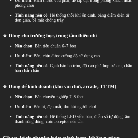
Ưu điểm
: Kích thước vừa phải, dễ lắp đặt trong phòng khách hoặc
phòng chơi
Tính năng nên có
: Hệ thống thổi khí ổn định, bảng điểm điện tử
đơn giản, bề mặt chống trầy
🔹 Dùng cho trường học, trung tâm thiếu nhi
Nên chọn
: Bàn tiêu chuẩn 6–7 feet
Ưu điểm
: Bền, chịu được cường độ sử dụng cao
Tính năng nên có
: Cạnh bàn bo tròn, độ cao phù hợp trẻ em, chân
bàn chắc chắn
🔹 Dùng để kinh doanh (khu vui chơi, arcade, TTTM)
Nên chọn
: Bàn chuyên nghiệp 7–8 feet
Ưu điểm
: Bền bỉ, đẹp mắt, thu hút người chơi
Tính năng nên có
: Hệ thống LED viền bàn, điểm số tự động, âm
thanh sống động, coin acceptor nếu cần