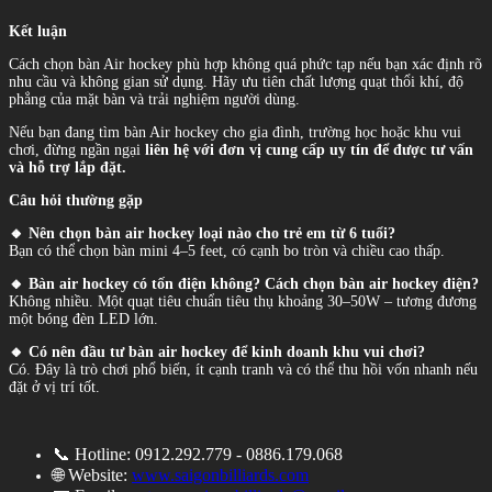
Kết luận
Cách chọn bàn Air hockey phù hợp không quá phức tạp nếu bạn xác định rõ
nhu cầu và không gian sử dụng. Hãy ưu tiên chất lượng quạt thổi khí, độ
phẳng của mặt bàn và trải nghiệm người dùng.
Nếu bạn đang tìm bàn Air hockey cho gia đình, trường học hoặc khu vui
chơi, đừng ngần ngại
liên hệ với đơn vị cung cấp uy tín để được tư vấn
và hỗ trợ lắp đặt.
Câu hỏi thường gặp
🔸 Nên chọn bàn air hockey loại nào cho trẻ em từ 6 tuổi?
Bạn có thể chọn bàn mini 4–5 feet, có cạnh bo tròn và chiều cao thấp.
🔸 Bàn air hockey có tốn điện không? Cách chọn bàn air hockey điện?
Không nhiều. Một quạt tiêu chuẩn tiêu thụ khoảng 30–50W – tương đương
một bóng đèn LED lớn.
🔸 Có nên đầu tư bàn air hockey để kinh doanh khu vui chơi?
Có. Đây là trò chơi phổ biến, ít cạnh tranh và có thể thu hồi vốn nhanh nếu
đặt ở vị trí tốt.
📞 Hotline: 0912.292.779 - 0886.179.068
🌐 Website:
www.saigonbilliards.com