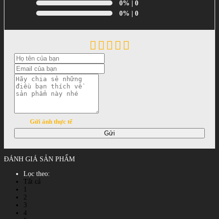
0%
| 0
0%
| 0
Gửi ảnh thực tế
Gửi
ĐÁNH GIÁ SẢN PHẨM
Lọc theo:
Tất cả
1
2
3
4