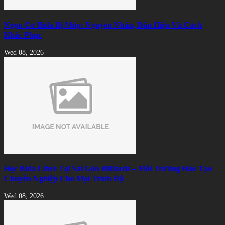
Ngọn Cơ Bida Bị Móp: Nguyên Nhân, Dấu Hiệu Và Cách
Khắc Phục
Wed 08, 2026
Học Bida Libre Tại Sài Gòn Billiards – Môi Trường Đào Tạo
Chuyên Nghiệp Cho Mọi Trình Độ
Wed 08, 2026