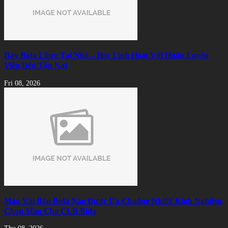
Dạy Bida Libre Tại Nhà – Học Linh Hoạt Với Huấn Luyện
Viên Đến Tận Nơi
Fri 08, 2026
Màu Vải Bàn Bida Nào Được Ưa Chuộng Nhất? Kinh Nghiệm
Chọn Màu Cho CLB Bida