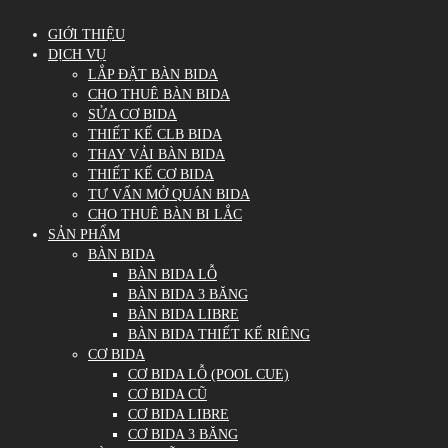
GIỚI THIỆU
DỊCH VỤ
LẮP ĐẶT BÀN BIDA
CHO THUÊ BÀN BIDA
SỬA CƠ BIDA
THIẾT KẾ CLB BIDA
THAY VẢI BÀN BIDA
THIẾT KẾ CƠ BIDA
TƯ VẤN MỞ QUÁN BIDA
CHO THUÊ BÀN BI LẮC
SẢN PHẨM
BÀN BIDA
BÀN BIDA LỖ
BÀN BIDA 3 BĂNG
BÀN BIDA LIBRE
BÀN BIDA THIẾT KẾ RIÊNG
CƠ BIDA
CƠ BIDA LỖ (POOL CUE)
CƠ BIDA CŨ
CƠ BIDA LIBRE
CƠ BIDA 3 BĂNG