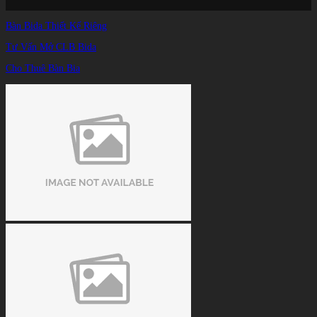
Trang chủ
/
Bàn Bida Thiết Kế Riêng
TIN TỨC
/
Cách chọn bàn Air hockey phù hợp với nhu cầu sử dụng
Tư Vấn Mở CLB Bida
Cho Thuê Bàn Bia