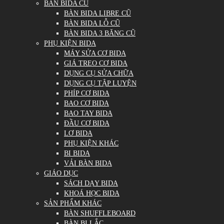
BÀN BIDA CŨ
BÀN BIDA LIBRE CŨ
BÀN BIDA LỖ CŨ
BÀN BIDA 3 BĂNG CŨ
PHỤ KIỆN BIDA
MÁY SỬA CƠ BIDA
GIÁ TREO CƠ BIDA
DỤNG CỤ SỬA CHỮA
DỤNG CỤ TẬP LUYỆN
PHÍP CƠ BIDA
BAO CƠ BIDA
BAO TAY BIDA
ĐẦU CƠ BIDA
LƠ BIDA
PHỤ KIỆN KHÁC
BI BIDA
VẢI BÀN BIDA
GIÁO DỤC
SÁCH DẠY BIDA
KHOÁ HỌC BIDA
SẢN PHẨM KHÁC
BÀN SHUFFLEBOARD
BÀN BI LẮC