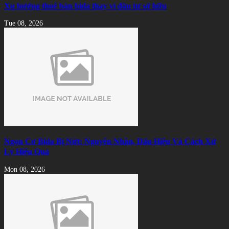
Xu hướng thuê bàn bida thay vì đầu tư sở hữu
Tue 08, 2026
Ngọn Cơ Bida Bị Nứt: Nguyên Nhân, Dấu Hiệu Và Cách Xử
Lý Hiệu Quả
Mon 08, 2026