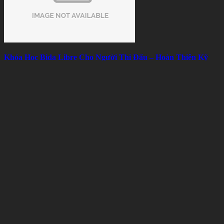
Khóa Học Bida Libre Cho Người Thi Đấu – Hoàn Thiện Kỹ
Thuật, Chiến Thuật Và Tâm Lý
Mon 08, 2026
Thuê bàn bida để thử nghiệm mô hình kinh doanh có hiệu quả
không?