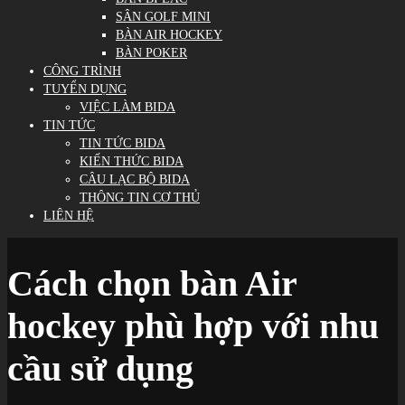
SÂN GOLF MINI
BÀN AIR HOCKEY
BÀN POKER
CÔNG TRÌNH
TUYỂN DỤNG
VIỆC LÀM BIDA
TIN TỨC
TIN TỨC BIDA
KIẾN THỨC BIDA
CÂU LẠC BỘ BIDA
THÔNG TIN CƠ THỦ
LIÊN HỆ
Cách chọn bàn Air
hockey phù hợp với nhu
cầu sử dụng