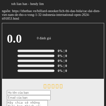
toh lian han - hendy lim
nguồn: https://ithethao.vn/billiard-snooker/lich-thi-dau-bida/cac-dai-dien-
viet-nam-de-tho-o-vong-1-32-indonesia-international-open-2024-
tt91853.html
0.0
0 đánh giá
0%
| 0
0%
| 0
0%
| 0
0%
| 0
0%
| 0