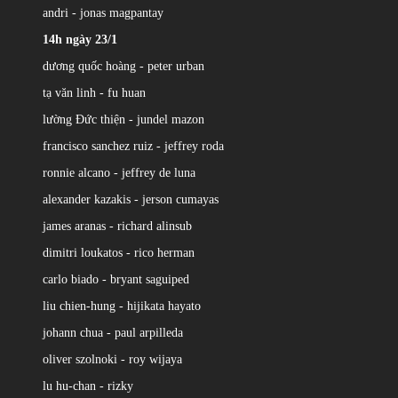
andri - jonas magpantay
14h ngày 23/1
dương quốc hoàng - peter urban
tạ văn linh - fu huan
lường Đức thiện - jundel mazon
francisco sanchez ruiz - jeffrey roda
ronnie alcano - jeffrey de luna
alexander kazakis - jerson cumayas
james aranas - richard alinsub
dimitri loukatos - rico herman
carlo biado - bryant saguiped
liu chien-hung - hijikata hayato
johann chua - paul arpilleda
oliver szolnoki - roy wijaya
lu hu-chan - rizky