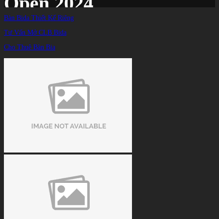
Open 2024
Bàn Bida Thiết Kế Riêng
Tư Vấn Mở CLB Bida
Trang chủ
/
TIN TỨC
/
Cho Thuê Bàn Bia
Các đại diện Việt Nam ‘dễ thở’ ở vòng 1/32 Indonesia International Open 2024