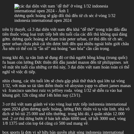
dương quốc hoàng sẽ gặp đối thủ đến từ ch séc ở vòng 1/32
indonesia international open 2024
trên lý thuyết, cả 3 đại diện việt nam đều khá “dễ thở” trong trận đấu đầu
tiên thuộc vòng loại trực tiếp bởi tên tuổi của các đối thủ không quá đáng
gờm. dương quốc hoàng sẽ chạm trán peter urban, cơ thủ đến từ ch séc.
peter urban chưa phải cái tên được biết đến quá nhiều ngoài biên giới châu
Âu nên có thể coi là “ẩn số” mà hoàng “sao hỏa” cần cẩn trọng.
trong khi đó, tạ văn linh sẽ đụng độ cơ thủ người hồng kông (trung quốc)
fu huan còn lường Đức thiện đối đầu jundel mazon đến từ philippines. xét
về mặt tên tuổi của những cơ thủ này, 3 đại diện việt nam hoàn toàn có thể
nghĩ về việc đi tiếp.
nhìn chung, các tên tuổi lớn sẽ chưa gặp phải thử thách quá lớn tại vòng
1/32, với màn so tài tâm điểm thuộc về aloysius yapp vs albert james manas
và francisco sanchez ruiz vs jeffrey roda. vòng 1/32 sẽ diễn ra vào hai
khung giờ, 12h cũng như 14h hôm nay (23/1).
3 cơ thủ việt nam giành vé vào vòng loại trực tiếp indonesia international
open 2024 gồm dương quốc hoàng, lường Đức thiện và tạ văn linh. nhà vô
địch sẽ bỏ túi 25.000 usd tiền thưởng. trong khi đó, á quân nhận 12.000
usd. 2 cơ thủ dừng bước ở bán kết nhận 6000 usd, tứ kết 3000 usd, vòng
1/8 1375 usd còn top 64 cũng có 500 usd mang về.
box sports là đơn vị sở hữu bản quyền phát sóng indonesia international