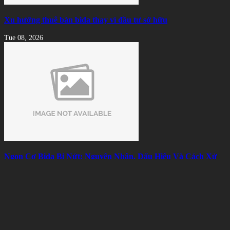
Xu hướng thuê bàn bida thay vì đầu tư sở hữu
Tue 08, 2026
Ngọn Cơ Bida Bị Nứt: Nguyên Nhân, Dấu Hiệu Và Cách Xử
Lý Hiệu Quả
Mon 08, 2026