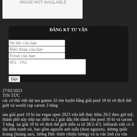
ĐĂNG KÝ TƯ VẤN
Gửi
27/02/2023
TIN TỨC
các cơ thủ việt dự sea games 32 rèn luyện bằng giải pool 10 bi vô địch thế
giới và world cup carom 3 băng
sau giải pool 10 bi las vegas open 2023 vừa kết thúc hôm 26/2 theo giờ mỹ,
thành phố này tiếp tục diễn ra 2 giải đấu lớn dành cho pool 10 bi và carom
3 băng. tại giải 10 bi vô địch thế giới diễn ra từ 28/2-4/3, billiards việt có 4
đại diện tranh tài, bao gồm nguyễn anh tuấn (tkon nguyen), dương quốc
hoàng (hoàng sao), lường Đức thiện (thiện lương) và tạ văn linh (tạ văn