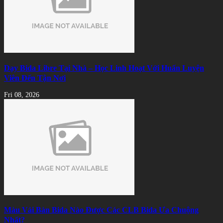
Dạy Bida Libre Tại Nhà – Học Linh Hoạt Với Huấn Luyện
Viên Đến Tận Nơi
Fri 08, 2026
Màu Vải Bàn Bida Nào Được Các CLB Bida Ưa Chuộng
Nhất?