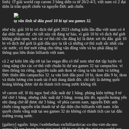
linh). Ở giải world cup carom 3 băng diễn ra từ 26/2-4/3, việt nam có 2 đại
diện là trần quyết chiến và nguyễn Đức anh chiến.
tạ văn linh sẽ đấu pool 10 bi tại sea games 32.
như vậy, giải 10 bi vô địch thế giới 2023 chứng kiến lần đầu việt nam có 4
đại diện tham dự. chi tiết này rất đáng tự hào, vì giải 10 bi vô địch thế giới
không phải open, nơi các cơ thủ chỉ cần đăng ký là được xét thi đấu. giải 10
bi vô địch thế giới là giải đấu quy tụ tất cả những cơ thủ xuất sắc nhất của
các nước, có thư mời riêng cho từng vận động viên và họ phải đăng kí
thông qua liên đoàn billiards việt nam.
cả 2 sự kiện lớn sắp tới tại las vegas đều có thể xem như đợt tập luyện vô
cùng nặng cho các cơ thủ việt chuẩn bị dự sea games 32 tại campuchia. vì
theo thông tin riêng, nguyễn tuấn anh tkon sẽ cùng tạ văn linh và lường
Đức thiện đến campuchia 32: tạ văn linh đấu pool 10 bi, tkon đấu 9 bi, tkon
và thiện lương còn tranh tài ở nội dung đánh đôi. chỉ tiếc là dương quốc
hoàng không được dự do thành tích trong nước không tốt.
về carom nữ, lê thị ngọc huệ chắc suất dự 1 băng. phùng kiện tường ở tư
thế chờ 1 băng, nhưng chắc suất dự 3 băng. trong khi đó, nguyễn hoàng yến
nhi đang chờ để được dự 3 băng. về phía carom nam, nguyễn Đức anh
chiến cùng nguyễn trần thanh tự sẽ đại diện cho billiards việt nam. trần
quyết chiến vắng mặt tại sea games 32 do không có thành tích cao tại đấu
trường trong nước.
[gallery] nguồn: https://webthethao.vn/billiards/cac-co-thu-viet-du-sea-