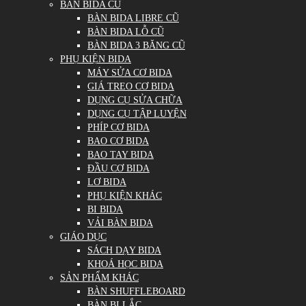
BÀN BIDA CŨ
BÀN BIDA LIBRE CŨ
BÀN BIDA LỖ CŨ
BÀN BIDA 3 BĂNG CŨ
PHỤ KIỆN BIDA
MÁY SỬA CƠ BIDA
GIÁ TREO CƠ BIDA
DỤNG CỤ SỬA CHỮA
DỤNG CỤ TẬP LUYỆN
PHÍP CƠ BIDA
BAO CƠ BIDA
BAO TAY BIDA
ĐẦU CƠ BIDA
LƠ BIDA
PHỤ KIỆN KHÁC
BI BIDA
VẢI BÀN BIDA
GIÁO DỤC
SÁCH DẠY BIDA
KHOÁ HỌC BIDA
SẢN PHẨM KHÁC
BÀN SHUFFLEBOARD
BÀN BI LẮC