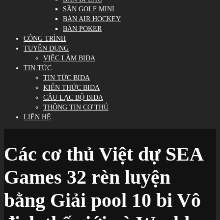
SÂN GOLF MINI
BÀN AIR HOCKEY
BÀN POKER
CÔNG TRÌNH
TUYỂN DỤNG
VIỆC LÀM BIDA
TIN TỨC
TIN TỨC BIDA
KIẾN THỨC BIDA
CÂU LẠC BỘ BIDA
THÔNG TIN CƠ THỦ
LIÊN HỆ
Các cơ thủ Việt dự SEA
Games 32 rèn luyện
bằng Giải pool 10 bi Vô