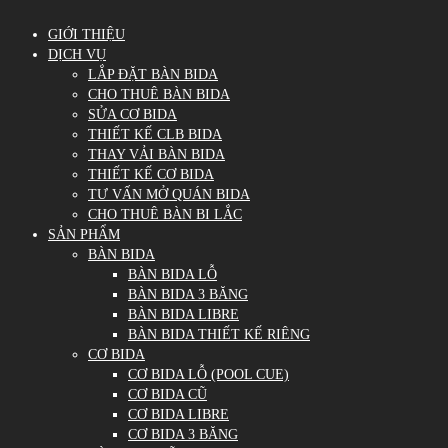
GIỚI THIỆU
DỊCH VỤ
LẮP ĐẶT BÀN BIDA
CHO THUÊ BÀN BIDA
SỬA CƠ BIDA
THIẾT KẾ CLB BIDA
THAY VẢI BÀN BIDA
THIẾT KẾ CƠ BIDA
TƯ VẤN MỞ QUÁN BIDA
CHO THUÊ BÀN BI LẮC
SẢN PHẨM
BÀN BIDA
BÀN BIDA LỖ
BÀN BIDA 3 BĂNG
BÀN BIDA LIBRE
BÀN BIDA THIẾT KẾ RIÊNG
CƠ BIDA
CƠ BIDA LỖ (POOL CUE)
CƠ BIDA CŨ
CƠ BIDA LIBRE
CƠ BIDA 3 BĂNG