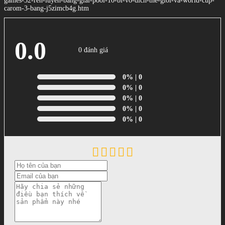
games-32-ren-luyen-bang-giai-pool-10-bi-vo-dich-the-gioi-va-world-cup-
carom-3-bang-j5zimcb4g.htm
0.0
0 đánh giá
0%
| 0
0%
| 0
0%
| 0
0%
| 0
0%
| 0