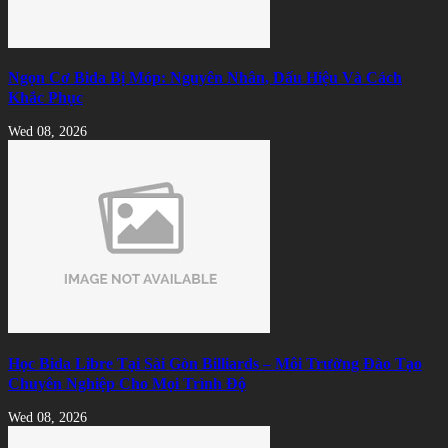
Ngọn Cơ Bida Bị Móp: Nguyên Nhân, Dấu Hiệu Và Cách
Khắc Phục
Wed 08, 2026
Học Bida Libre Tại Sài Gòn Billiards – Môi Trường Đào Tạo
Chuyên Nghiệp Cho Mọi Trình Độ
Wed 08, 2026