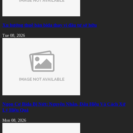
Xu hướng thuê bàn bida thay vì đầu tư sở hữu
Tue 08, 2026
Ngọn Cơ Bida Bị Nứt: Nguyên Nhân, Dấu Hiệu Và Cách Xử
Lý Hiệu Quả
Mon 08, 2026