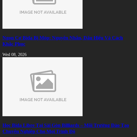
Ngọn Cơ Bida Bị Móp: Nguyên Nhân, Dấu Hiệu Và Cách
Khắc Phục
Wed 08, 2026
Học Bida Libre Tại Sài Gòn Billiards – Môi Trường Đào Tạo
Chuyên Nghiệp Cho Mọi Trình Độ