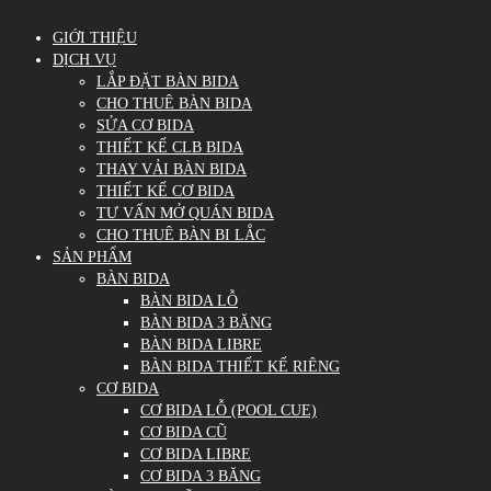
GIỚI THIỆU
DỊCH VỤ
LẮP ĐẶT BÀN BIDA
CHO THUÊ BÀN BIDA
SỬA CƠ BIDA
THIẾT KẾ CLB BIDA
THAY VẢI BÀN BIDA
THIẾT KẾ CƠ BIDA
TƯ VẤN MỞ QUÁN BIDA
CHO THUÊ BÀN BI LẮC
SẢN PHẨM
BÀN BIDA
BÀN BIDA LỖ
BÀN BIDA 3 BĂNG
BÀN BIDA LIBRE
BÀN BIDA THIẾT KẾ RIÊNG
CƠ BIDA
CƠ BIDA LỖ (POOL CUE)
CƠ BIDA CŨ
CƠ BIDA LIBRE
CƠ BIDA 3 BĂNG