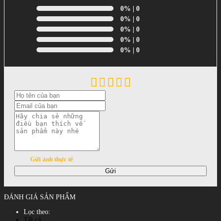
0%
| 0
0%
| 0
0%
| 0
0%
| 0
0%
| 0
Gửi ảnh thực tế
Gửi
ĐÁNH GIÁ SẢN PHẨM
Lọc theo:
Tất cả