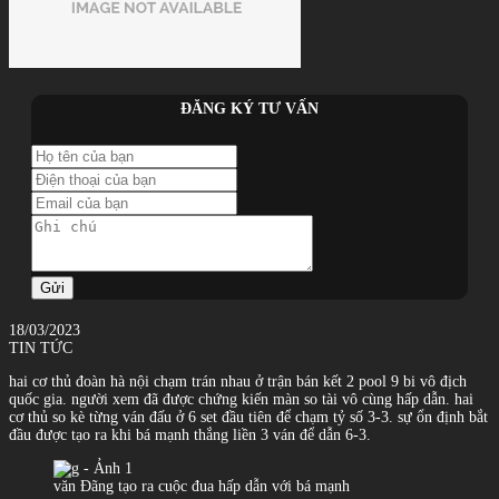
ĐĂNG KÝ TƯ VẤN
Gửi
18/03/2023
TIN TỨC
hai cơ thủ đoàn hà nội chạm trán nhau ở trận bán kết 2 pool 9 bi vô địch
quốc gia. người xem đã được chứng kiến màn so tài vô cùng hấp dẫn. hai
cơ thủ so kè từng ván đấu ở 6 set đầu tiên để chạm tỷ số 3-3. sự ổn định bắt
đầu được tạo ra khi bá mạnh thắng liền 3 ván để dẫn 6-3.
văn Đãng tạo ra cuộc đua hấp dẫn với bá mạnh