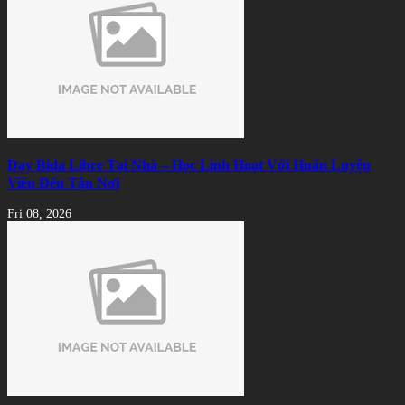
Dạy Bida Libre Tại Nhà – Học Linh Hoạt Với Huấn Luyện
Viên Đến Tận Nơi
Fri 08, 2026