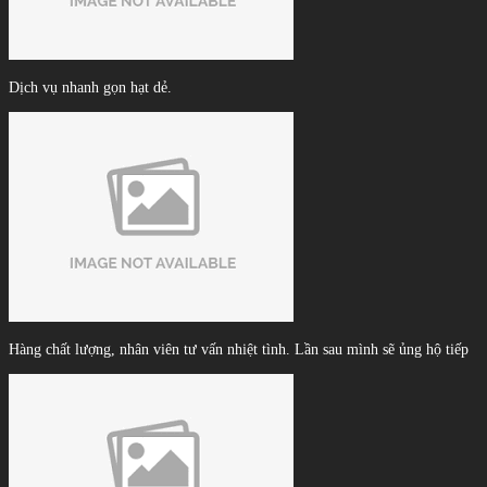
Dịch vụ nhanh gọn hạt dẻ.
Hàng chất lượng, nhân viên tư vấn nhiệt tình. Lần sau mình sẽ ủng hộ tiếp