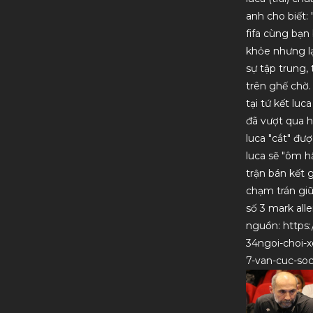
anh cho biết: 
fifa cùng bạn 
khỏe nhưng lạ
sự tập trung,
trên ghế chờ. 
tại tứ kết luc
đã vượt qua h
luca "cắt" đượ
luca sẽ "ôm h
trận bán kết g
chạm trán giữ
số 3 mark alle
nguồn: https:
34ngoi-choi-xoi
7-van-cuc-soc