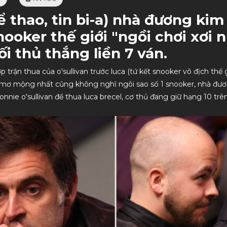
hể thao, tin bi-a) nhà đương kim
nooker thế giới "ngồi chơi xơi 
ối thủ thắng liền 7 ván.
 trận thua của o'sullivan trước luca (tứ kết snooker vô địch thế g
mơ mộng nhất cũng không nghĩ ngôi sao số 1 snooker, nhà đư
ronnie o'sullivan để thua luca brecel, cơ thủ đang giữ hạng 10 tr