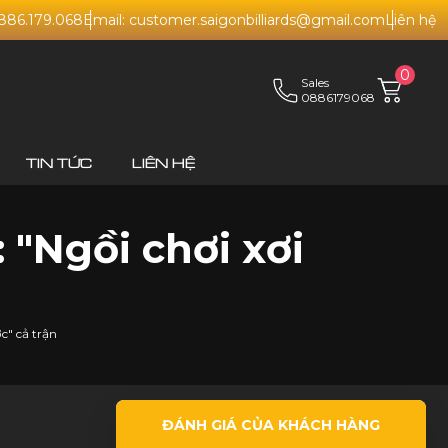
0886.179.068
Email: customer.saigonbilliards@gmail.com
Liên hệ
0
Sales
0886179068
TIN TỨC
LIÊN HỆ
: "Ngồi chơi xơi
c" cả trận
ĐÁNH GIÁ CỦA KHÁCH HÀNG