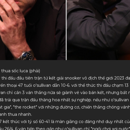
i) thua sốc luca (phải)
thi đấu đầu tiên trận tứ kết giải snooker vô địch thế giới 2023 đa
n thoại 47 tuổi o'sullivan dẫn 10-6. với thể thức thi đấu chạm 13 
livan chỉ cần 3 ván thắng nữa sẽ giành vé vào bán kết, nhưng bất n
, đã trải qua trận đấu thăng hoa nhất sự nghiệp. nếu như o'sulliv
t gia", "the rocket" với những đường cơ, chiến thắng chóng vánh 
anh thua nhanh.
7 kết thúc với tỷ số 60-41 là màn giằng co đáng nhớ duy nhất của
 26/4. 6 ván tiếp theo gần như o'sullivan chỉ "ngồi chơi xơi nước"