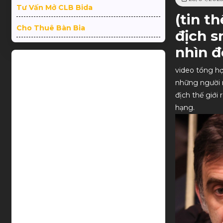
Tư Vấn Mở CLB Bida
(tin t
Cho Thuê Bàn Bia
địch s
nhìn đ
video tổng hợp
những người 
địch thế giới 
hạng.