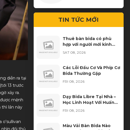
TIN TỨC MỚI
Thuê bàn bida có phù
hợp với người mới kinh
doanh không?
SAT 08, 2026
Các Lỗi Đầu Cơ Và Phíp Cơ
Bida Thường Gặp
ng diễn ra tại
FRI 08, 2026
(tới 13 trước
gờ xảy ra.
Dạy Bida Libre Tại Nhà –
an được mệnh
Học Linh Hoạt Với Huấn
thì lần này
Luyện Viên Đến Tận Nơi
FRI 08, 2026
 o'sullivan
Màu Vải Bàn Bida Nào
 nhìn đối thủ