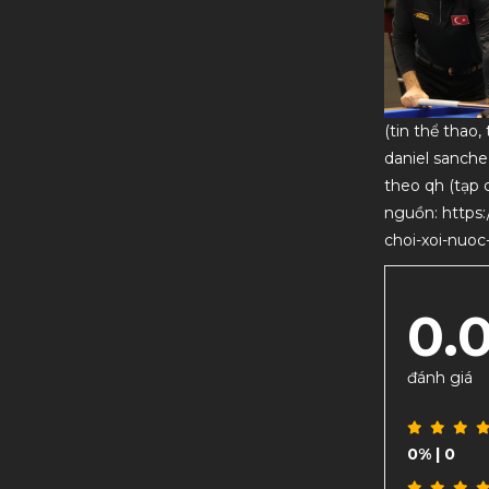
(tin thể thao,
daniel sanche
theo qh
(tạp 
nguồn: https:
choi-xoi-nuoc
0.
đánh giá
0%
| 0