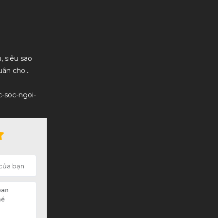
n, siêu sao
ân cho...
c-soc-ngoi-