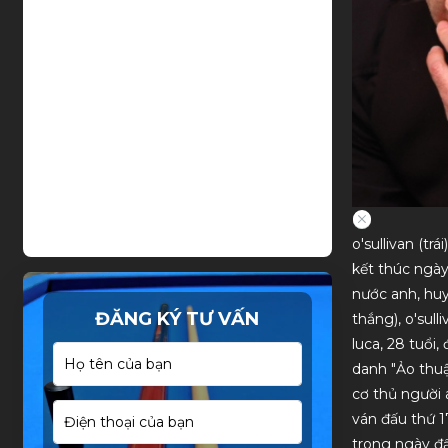
o'sullivan (trá
kết thúc ngày 
nước anh, huyề
ĐĂNG KÝ TƯ VẤN
thắng), o'sul
luca, 28 tuổi
danh "Ảo thuậ
cơ thủ người 
ván đấu thứ 1
trong ngày đấu