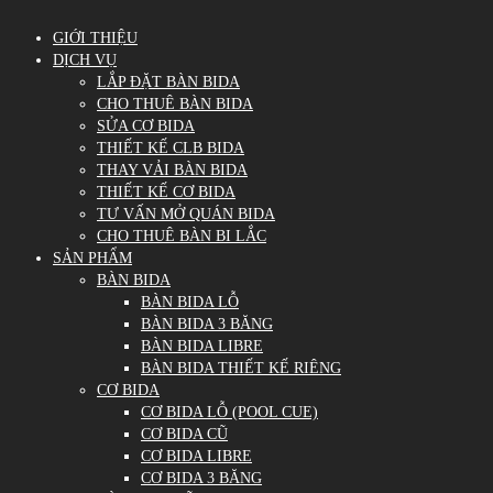
GIỚI THIỆU
DỊCH VỤ
LẮP ĐẶT BÀN BIDA
CHO THUÊ BÀN BIDA
SỬA CƠ BIDA
THIẾT KẾ CLB BIDA
THAY VẢI BÀN BIDA
THIẾT KẾ CƠ BIDA
TƯ VẤN MỞ QUÁN BIDA
CHO THUÊ BÀN BI LẮC
SẢN PHẨM
BÀN BIDA
BÀN BIDA LỖ
BÀN BIDA 3 BĂNG
BÀN BIDA LIBRE
BÀN BIDA THIẾT KẾ RIÊNG
CƠ BIDA
CƠ BIDA LỖ (POOL CUE)
CƠ BIDA CŨ
CƠ BIDA LIBRE
CƠ BIDA 3 BĂNG