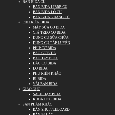
BÀN BIDA CŨ
BÀN BIDA LIBRE CŨ
BÀN BIDA LỖ CŨ
BÀN BIDA 3 BĂNG CŨ
PHỤ KIỆN BIDA
MÁY SỬA CƠ BIDA
GIÁ TREO CƠ BIDA
DỤNG CỤ SỬA CHỮA
DỤNG CỤ TẬP LUYỆN
PHÍP CƠ BIDA
BAO CƠ BIDA
BAO TAY BIDA
ĐẦU CƠ BIDA
LƠ BIDA
PHỤ KIỆN KHÁC
BI BIDA
VẢI BÀN BIDA
GIÁO DỤC
SÁCH DẠY BIDA
KHOÁ HỌC BIDA
SẢN PHẨM KHÁC
BÀN SHUFFLEBOARD
BÀN BI LẮC