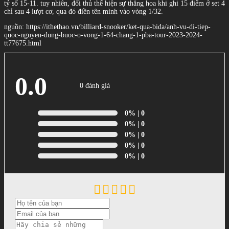
tỷ số 15-11. tuy nhiên, đối thủ thể hiện sự thăng hoa khi ghi 15 điểm ở set 4
chỉ sau 4 lượt cơ, qua đó điền tên mình vào vòng 1/32.
nguồn: https://ithethao.vn/billiard-snooker/ket-qua-bida/anh-vu-di-tiep-
quoc-nguyen-dung-buoc-o-vong-1-64-chang-1-pba-tour-2023-2024-
tt77675.html
0.0
0 đánh giá
0%
| 0
0%
| 0
0%
| 0
0%
| 0
0%
| 0