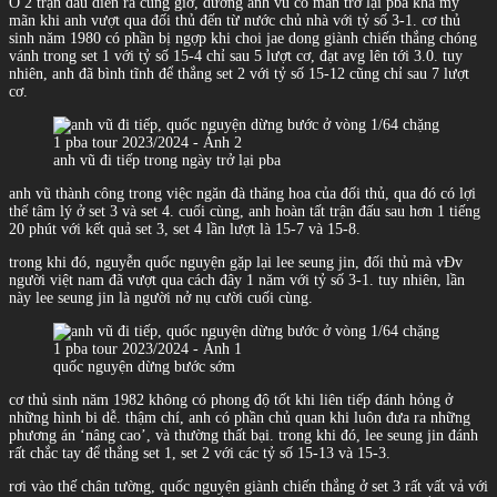
Ở 2 trận đấu diễn ra cùng giờ, dương anh vũ có màn trở lại pba khá mỹ
mãn khi anh vượt qua đối thủ đến từ nước chủ nhà với tỷ số 3-1. cơ thủ
sinh năm 1980 có phần bị ngợp khi choi jae dong giành chiến thắng chóng
vánh trong set 1 với tỷ số 15-4 chỉ sau 5 lượt cơ, đạt avg lên tới 3.0. tuy
nhiên, anh đã bình tĩnh để thắng set 2 với tỷ số 15-12 cũng chỉ sau 7 lượt
cơ.
anh vũ đi tiếp trong ngày trở lại pba
anh vũ thành công trong việc ngăn đà thăng hoa của đối thủ, qua đó có lợi
thế tâm lý ở set 3 và set 4. cuối cùng, anh hoàn tất trận đấu sau hơn 1 tiếng
20 phút với kết quả set 3, set 4 lần lượt là 15-7 và 15-8.
trong khi đó, nguyễn quốc nguyện gặp lại lee seung jin, đối thủ mà vĐv
người việt nam đã vượt qua cách đây 1 năm với tỷ số 3-1. tuy nhiên, lần
này lee seung jin là người nở nụ cười cuối cùng.
quốc nguyện dừng bước sớm
cơ thủ sinh năm 1982 không có phong độ tốt khi liên tiếp đánh hỏng ở
những hình bi dễ. thậm chí, anh có phần chủ quan khi luôn đưa ra những
phương án ‘nâng cao’, và thường thất bại. trong khi đó, lee seung jin đánh
rất chắc tay để thắng set 1, set 2 với các tỷ số 15-13 và 15-3.
rơi vào thế chân tường, quốc nguyện giành chiến thắng ở set 3 rất vất vả với