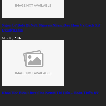
Ngọn Cơ Bida Bị Nứt: Nguyên Nhân, Dấu Hiệu Và Cách Xử
Lý Hiệu Quả
Mon 08, 2026
Khóa Học Bida Libre Cho Người Thi Đấu – Hoàn Thiện Kỹ
Thuật, Chiến Thuật Và Tâm Lý
Mon 08, 2026