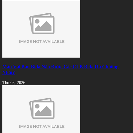
Màu Vải Bàn Bida Nào Được Các CLB Bida Ưa Chuộng
Nhất?
Thu 08, 2026