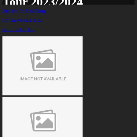
Tour 2023/2024
Bàn Bida Thiết Kế Riêng
Tư Vấn Mở CLB Bida
Trang chủ
/
TIN TỨC
/
Cho Thuê Bàn Bia
Anh Vũ đi tiếp, Quốc Nguyện dừng bước ở vòng 1/64 chặng 1 PBA Tour
2023/2024