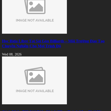
Học Bida Libre Tại Sài Gòn Billiards – Môi Trường Đào Tạo
Chuyên Nghiệp Cho Mọi Trình Độ
Wed 08, 2026