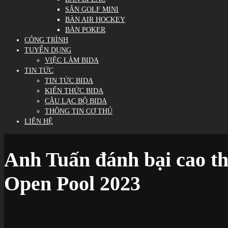
SÂN GOLF MINI
BÀN AIR HOCKEY
BÀN POKER
CÔNG TRÌNH
TUYỂN DỤNG
VIỆC LÀM BIDA
TIN TỨC
TIN TỨC BIDA
KIẾN THỨC BIDA
CÂU LẠC BỘ BIDA
THÔNG TIN CƠ THỦ
LIÊN HỆ
Anh Tuấn đánh bại cao th
Open Pool 2023