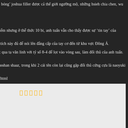
 bóng’ joshua filler được cả thế giới ngưỡng mộ, những hsieh chia chen, wu
ểm nhưng ở thể thức 10 bi, anh tuấn vẫn cho thấy được sự ‘tin tay’ của
 tích này đủ để nói lên đẳng cấp của tay cơ đến từ khu vực Đông Á.
 qua tạ văn linh với tỷ số 8-4 để lọt vào vòng sau, làm đối thủ của anh tuấn.
shan shaaz, trong khi 2 cái tên còn lại cũng gặp đối thủ cứng cựa là naoyuki
.html