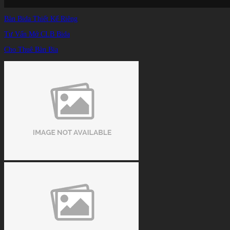
Bàn Bida Thiết Kế Riêng
Tư Vấn Mở CLB Bida
Cho Thuê Bàn Bia