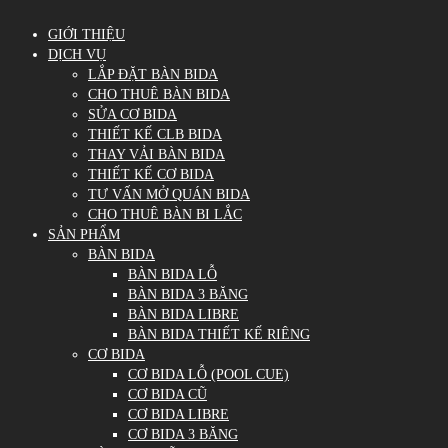
GIỚI THIỆU
DỊCH VỤ
LẮP ĐẶT BÀN BIDA
CHO THUÊ BÀN BIDA
SỬA CƠ BIDA
THIẾT KẾ CLB BIDA
THAY VẢI BÀN BIDA
THIẾT KẾ CƠ BIDA
TƯ VẤN MỞ QUÁN BIDA
CHO THUÊ BÀN BI LẮC
SẢN PHẨM
BÀN BIDA
BÀN BIDA LỖ
BÀN BIDA 3 BĂNG
BÀN BIDA LIBRE
BÀN BIDA THIẾT KẾ RIÊNG
CƠ BIDA
CƠ BIDA LỖ (POOL CUE)
CƠ BIDA CŨ
CƠ BIDA LIBRE
CƠ BIDA 3 BĂNG