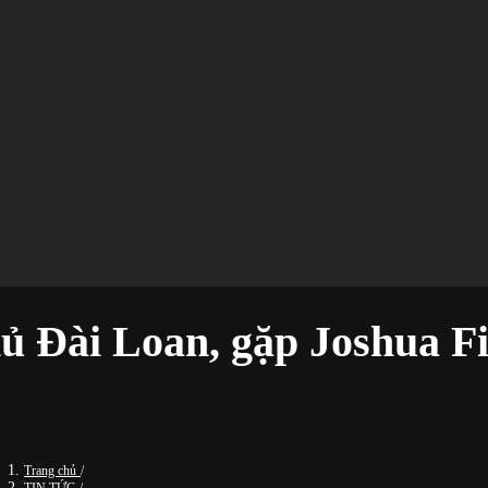
ủ Đài Loan, gặp Joshua Fi
Trang chủ
/