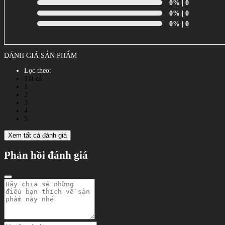
0%
| 0
0%
| 0
0%
| 0
ĐÁNH GIÁ SẢN PHẨM
Lọc theo:
Tất cả
1
2
3
4
5
Xem tất cả đánh giá
Phản hồi đánh giá