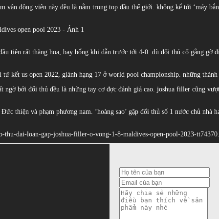
óm vận động viên này đều là nằm trong top đầu thế giới. không kể tới ‘máy bắn
u tiên rất thăng hoa, bay bổng khi dẫn trước tới 4-0. dù đối thủ cố gắng gỡ đi
ới tứ kết us open 2022, giành hạng 17 ở world pool championship. những thành
t ngờ bởi đối thủ đều là những tay cơ đợc đánh giá cao. joshua filler cũng vượt
g Đức thiện và phạm phương nam. ‘hoàng sao’ gặp đối thủ số 1 nước chủ nhà has
cao-thu-dai-loan-gap-joshua-filler-o-vong-1-8-maldives-open-pool-2023-tt74370