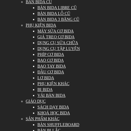
BÀN BIDA CŨ
BÀN BIDA LIBRE CŨ
BÀN BIDA LỖ CŨ
BÀN BIDA 3 BĂNG CŨ
PHỤ KIỆN BIDA
MÁY SỬA CƠ BIDA
GIÁ TREO CƠ BIDA
DỤNG CỤ SỬA CHỮA
DỤNG CỤ TẬP LUYỆN
PHÍP CƠ BIDA
BAO CƠ BIDA
BAO TAY BIDA
ĐẦU CƠ BIDA
LƠ BIDA
PHỤ KIỆN KHÁC
BI BIDA
VẢI BÀN BIDA
GIÁO DỤC
SÁCH DẠY BIDA
KHOÁ HỌC BIDA
SẢN PHẨM KHÁC
BÀN SHUFFLEBOARD
BÀN BI LẮC