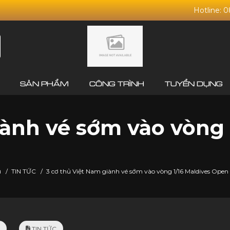
Hotline: 
SẢN PHẨM
CÔNG TRÌNH
TUYỂN DỤNG
iành vé sớm vào vòng
ủ
/
TIN TỨC
/
3 cơ thủ Việt Nam giành vé sớm vào vòng 1/16 Maldives Open
3
TIN TỨC