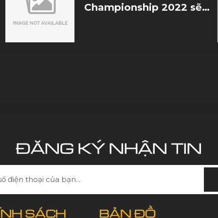
Championship 2022 sẽ
là sân chơi để tìm kiếm
09/11/2022
những tài năng triển
vọng cho đất nước'
ĐĂNG KÝ NHẬN TIN
ÍNH SÁCH
BẢN ĐỒ