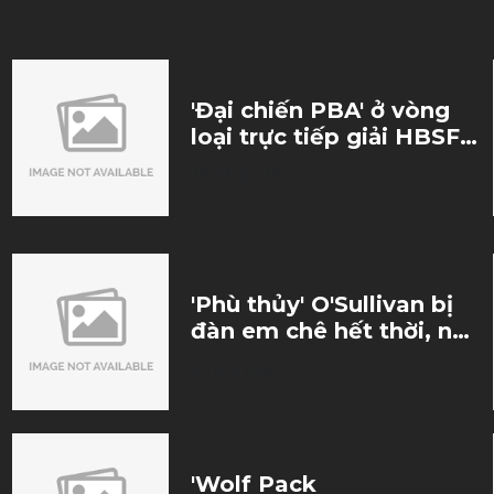
'Đại chiến PBA' ở vòng
loại trực tiếp giải HBSF
2023
25/12/2023
'Phù thủy' O'Sullivan bị
đàn em chê hết thời, nên
giải nghệ sớm
21/04/2022
'Wolf Pack