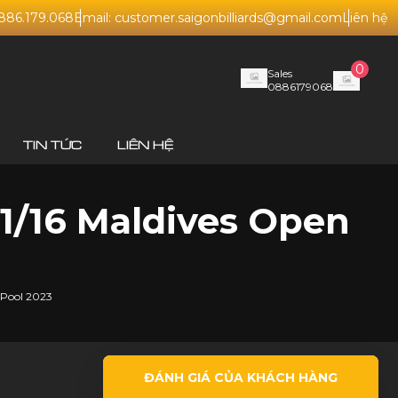
0886.179.068
Email: customer.saigonbilliards@gmail.com
Liên hệ
0
Sales
0886179068
TIN TỨC
LIÊN HỆ
 1/16 Maldives Open
 Pool 2023
ĐÁNH GIÁ CỦA KHÁCH HÀNG