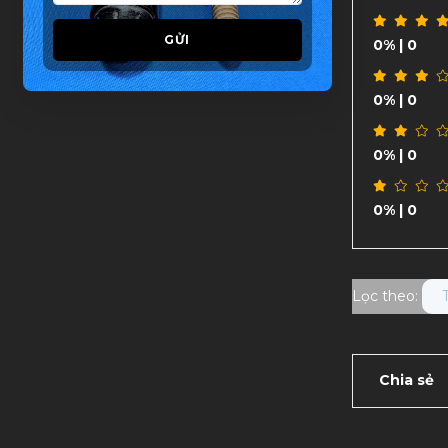
GỬI
0%
| 0
0%
| 0
0%
| 0
0%
| 0
Lọc theo:
Chia sẻ