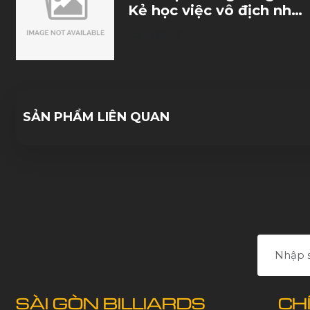
Kẻ học việc vô địch nhờ
trò đùa của số phận
15/11/2023
SẢN PHẨM LIÊN QUAN
SÀI GÒN BILLIARDS
CH