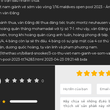
 ở trận đấu nhánh thua.
n văn Đãng
hánh thua, văn Đãng để thua đáng tiếc trước moritz neuhausen vớ
hoàng quân thắng mohamadali với tỷ số 7-1. như vậy, văn Đãng đã
kiên, trong khi hoàng quân cùng anh tuấn, hoàng phong đi tiếp.
/4, 4 bảng còn lại sẽ thi đấu. 4 bảng có sự góp mặt của 4 cơ thủ 
iện, dương quốc hoàng, tạ văn linh và phạm phương nam.
//ithethao.vn/billiard-snooker/3-co-thu-viet-nam-gianh-ve-som-v
n-pool-2023-tt74283.html 2023-04-23 09:21:48 bida
0
0