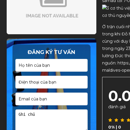
samad tới 7-0
cơ thủ nguyễ
Ở trận cuối n
trong khi Đỗ 
cùng với duy 
trong ngày 23
ĐĂNG KÝ TƯ VẤN
lường Đức th
nguồn: https:
maldives-ope
0.
đánh giá
0%
| 0