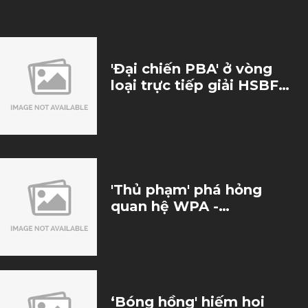
'Đại chiến PBA' ở vòng
loại trực tiếp giải HSBF
2023
24/12/2023
'Thủ phạm' phá hỏng
quan hệ WPA -
Matchroom và bí ẩn sau
27/10/2023
vụ bán thương hiệu
Nineball
‘Bóng hồng' hiếm hoi