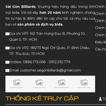
Sài Gòn Billiards
, thương hiệu hàng đầu trong lĩnh
Chính
vực bida. Với bề dày
hơn 20 năm
kinh nghiệm, chúng
Chính 
tôi tự hào là điểm đến tin cậy cho tất cả nhu cầu của
Chính 
bạn về
sản phẩm và dịch vụ bida
.
Chính 
Địa chỉ VP1: 163 Trần Hưng Đạo B, Phường 10,
Chính
Quận 5, TP. HCM
Điều k
Địa chỉ VP2: 185/73 Ngô Chí Quốc, P. Bình Chiểu,
Câu h
TP. Thủ Đức, TP.HCM
Hotline: 0886.179.068 - 0912.292.779
Email: customer.saigonbilliards@gmail.com
THỐNG KÊ TRUY CẬP
Tr