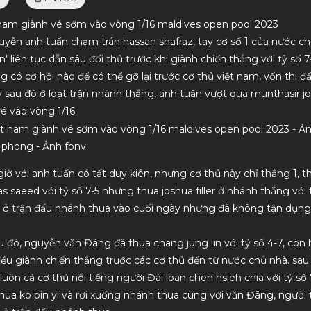
t nam giành vé sớm vào vòng 1/16 maldives open pool 2023
uyễn anh tuấn chạm trán hassan shafraz, tay cơ số 1 của nước c
n' liên tục dẫn sâu đối thủ trước khi giành chiến thắng với tỷ số 7
 có cơ hội nào để có thể gỡ lại trước cơ thủ việt nam, vốn thi đấ
Hàng chất lượng, nhân viên tư vấn nhiệt
dịch vụ uy tín, chất 
y sau đó ở loạt trận nhánh thắng, anh tuấn vượt qua munthasir jo
tình. Lần sau mình sẽ ủng hộ tiếp
vé vào vòng 1/16.
 phong - Ảnh fbnv
giờ với anh tuấn có tất duy kiên, nhưng cơ thủ này chỉ thắng 1, t
s saeed với tỷ số 7-5 nhưng thua joshua filler ở nhánh thắng với t
i ở trận đấu nhánh thua vào cuối ngày nhưng đã không tận dụng
au đó, nguyễn văn Đãng đã thua chang jung lin với tỷ số 4-7, cò
u giành chiến thắng trước các cơ thủ đến từ nước chủ nhà. sau
ôn cả cơ thủ nổi tiếng người Đài loan chen hsieh chia với tỷ số 7-
ua ko pin yi và rơi xuống nhánh thua cùng với văn Đãng, người