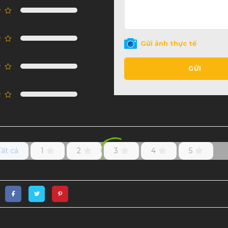
Gửi ảnh thực tế
GỬI
Tất cả
1
2
3
4
5