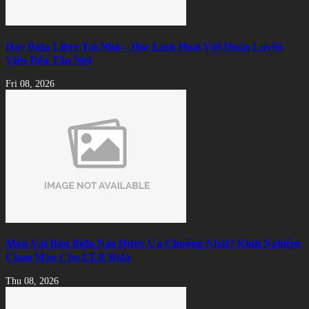
Dạy Bida Libre Tại Nhà – Học Linh Hoạt Với Huấn Luyện
Viên Đến Tận Nơi
Fri 08, 2026
Màu Vải Bàn Bida Nào Được Ưa Chuộng Nhất? Kinh Nghiệm
Chọn Màu Cho CLB Bida
Thu 08, 2026