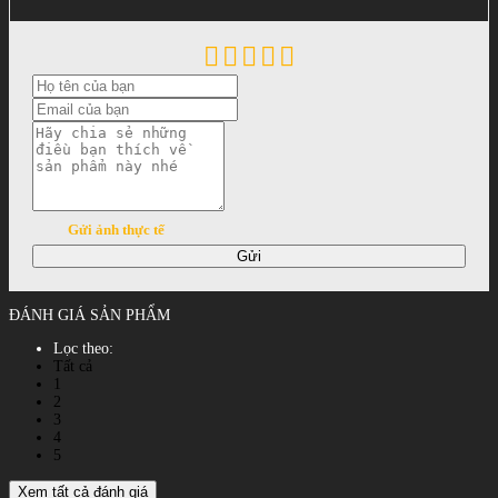
Gửi ảnh thực tế
Gửi
ĐÁNH GIÁ SẢN PHẨM
Lọc theo:
Tất cả
1
2
3
4
5
Xem tất cả đánh giá