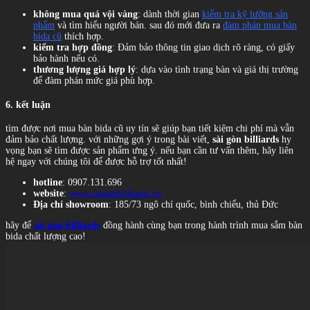
không mua quá vội vàng
: dành thời gian
kiểm tra kỹ lưỡng sản
phẩm
và tìm hiểu người bán. sau đó mới đưa ra
đàm phán mua bàn
bida cũ
thích hợp.
kiểm tra hợp đồng
: Đảm bảo thông tin giao dịch rõ ràng, có giấy
bảo hành nếu có.
thương lượng giá hợp lý
: dựa vào tình trạng bàn và giá thị trường
để đàm phán mức giá phù hợp.
6. kết luận
tìm được nơi mua bàn bida cũ uy tín sẽ giúp bạn tiết kiệm chi phí mà vẫn
đảm bảo chất lượng. với những gợi ý trong bài viết,
sài gòn billiards
hy
vọng bạn sẽ tìm được sản phẩm ưng ý. nếu bạn cần tư vấn thêm, hãy liên
hệ ngay với chúng tôi để được hỗ trợ tốt nhất!
hotline
: 0907.131.696
website
:
www.saigonbilliards.vn
Địa chỉ showroom
: 185/73 ngô chí quốc, bình chiểu, thủ Đức
hãy để
sài gòn billiards
đồng hành cùng bạn trong hành trình mua sắm bàn
bida chất lượng cao!