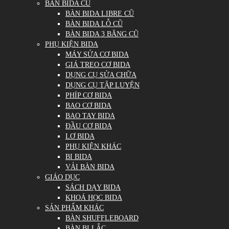
BÀN BIDA CŨ
BÀN BIDA LIBRE CŨ
BÀN BIDA LỖ CŨ
BÀN BIDA 3 BĂNG CŨ
PHỤ KIỆN BIDA
MÁY SỬA CƠ BIDA
GIÁ TREO CƠ BIDA
DỤNG CỤ SỬA CHỮA
DỤNG CỤ TẬP LUYỆN
PHÍP CƠ BIDA
BAO CƠ BIDA
BAO TAY BIDA
ĐẦU CƠ BIDA
LƠ BIDA
PHỤ KIỆN KHÁC
BI BIDA
VẢI BÀN BIDA
GIÁO DỤC
SÁCH DẠY BIDA
KHOÁ HỌC BIDA
SẢN PHẨM KHÁC
BÀN SHUFFLEBOARD
BÀN BI LẮC