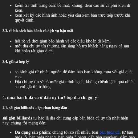
kiểm tra tình trạng bàn: bề mặt, khung, đệm cao su và phụ kiện đi
kèm.
xem xét kỹ các hình ảnh hoặc yêu cầu xem bàn trực tiếp trước khi
quyết định.
3.3. chính sách bảo hành và dịch vụ hậu mãi
hỏi rõ về thời gian bảo hành và các điều khoản đi kèm.
một địa chỉ uy tín thường sẵn sàng hỗ trợ khách hàng ngay cả sau
khi hoàn tất giao dịch.
3.4. giá cả hợp lý
so sánh giá từ nhiều nguồn để đảm bảo bạn không mua với giá quá
cao.
Địa chỉ uy tín sẽ có mức giá minh bạch, không chênh lệch quá nhiều
so với giá thị trường.
4. mua bàn bida cũ ở đâu uy tín? top địa chỉ gợi ý
4.1. sài gòn billiards – lựa chọn hàng đầu
sài gòn billiards
tự hào là địa chỉ cung cấp bàn bida cũ uy tín nhất hiện
nay. chúng tôi mang đến:
Đa dạng sản phẩm
: chúng tôi có rất nhiều loại
bàn bida cũ
. từ bàn
bida lỗ, bàn bida phăng, bàn bida 3 băng, đến bàn snooker,..đảm bảo