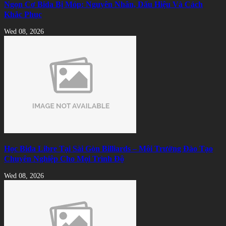
Ngọn Cơ Bida Bị Móp: Nguyên Nhân, Dấu Hiệu Và Cách
Khắc Phục
Wed 08, 2026
Học Bida Libre Tại Sài Gòn Billiards – Môi Trường Đào Tạo
Chuyên Nghiệp Cho Mọi Trình Độ
Wed 08, 2026