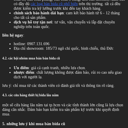
có đầy đủ
các loại bàn bida cũ phổ biến
trên thị trường. tất cả đều
được kiểm tra kỹ lưỡng trước khi đến tay khách hàng.
chính sách bảo hành dài hạn
: cam kết bảo hành từ 6 - 12 tháng
cho tất cả sản phẩm.
dịch vụ hỗ trợ tận nơi
: tư vấn, vận chuyển và lắp đặt chuyên
nghiệp trên toàn quốc.
liên hệ ngay
:
hotline: 0907.131.696
Địa chỉ showroom: 185/73 ngô chí quốc, bình chiểu, thủ Đức
4.2. các hội nhóm mua bán bàn bida cũ
Ưu điểm
: giá cả cạnh tranh, nhiều lựa chọn.
nhược điểm
: chất lượng không được đảm bảo, rủi ro cao nếu giao
dịch với người lạ.
lưu ý: chỉ mua từ các thành viên có đánh giá tốt và thông tin rõ ràng.
4.3. các cửa hàng thiết bị bida lâu năm
một số cửa hàng lâu năm tại tp.hcm và các tỉnh thành lớn cũng là lựa chọn
đáng cân nhắc. Đảm bảo bạn kiểm tra sản phẩm kỹ trước khi quyết định
mua.
5. những lưu ý khi mua bàn bida cũ