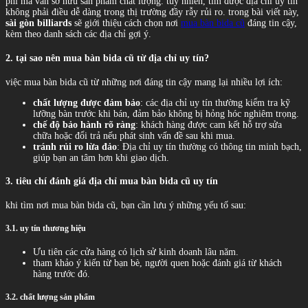
phí mà vẫn sở hữu sản phẩm chất lượng. tuy nhiên, tìm được địa chỉ uy tín
không phải điều dễ dàng trong thị trường đầy rẫy rủi ro. trong bài viết này,
sài gòn billiards
sẽ giới thiệu cách chọn nơi
mua bàn bida cũ
đáng tin cậy,
kèm theo danh sách các địa chỉ gợi ý.
2. tại sao nên mua bàn bida cũ từ địa chỉ uy tín?
việc mua bàn bida cũ từ những nơi đáng tin cậy mang lại nhiều lợi ích:
chất lượng được đảm bảo
: các địa chỉ uy tín thường kiểm tra kỹ
lưỡng bàn trước khi bán, đảm bảo không bị hỏng hóc nghiêm trọng.
chế độ bảo hành rõ ràng
: khách hàng được cam kết hỗ trợ sửa
chữa hoặc đổi trả nếu phát sinh vấn đề sau khi mua.
tránh rủi ro lừa đảo
: Địa chỉ uy tín thường có thông tin minh bạch,
giúp bạn an tâm hơn khi giao dịch.
3. tiêu chí đánh giá địa chỉ mua bàn bida cũ uy tín
khi tìm nơi mua bàn bida cũ, bạn cần lưu ý những yếu tố sau:
3.1. uy tín thương hiệu
Ưu tiên các cửa hàng có lịch sử kinh doanh lâu năm.
tham khảo ý kiến từ bạn bè, người quen hoặc đánh giá từ khách
hàng trước đó.
3.2. chất lượng sản phẩm