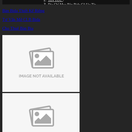
TIN TỨC
/
Địa Chỉ Mua Bàn Bida Cũ Uy Tín
Bàn Bida Thiết Kế Riêng
Tư Vấn Mở CLB Bida
Cho Thuê Bàn Bia