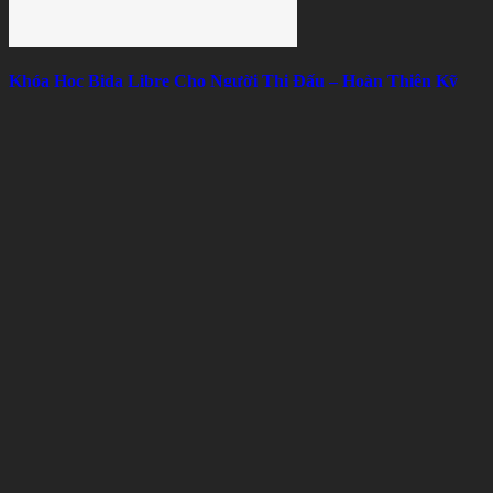
Khóa Học Bida Libre Cho Người Thi Đấu – Hoàn Thiện Kỹ
Thuật, Chiến Thuật Và Tâm Lý
Mon 08, 2026
Thuê bàn bida để thử nghiệm mô hình kinh doanh có hiệu quả
không?
Sun 08, 2026
Bài viết liên quan