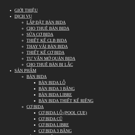
GIỚI THIỆU
DỊCH VỤ
LẮP ĐẶT BÀN BIDA
CHO THUÊ BÀN BIDA
SỬA CƠ BIDA
THIẾT KẾ CLB BIDA
THAY VẢI BÀN BIDA
THIẾT KẾ CƠ BIDA
TƯ VẤN MỞ QUÁN BIDA
CHO THUÊ BÀN BI LẮC
SẢN PHẨM
BÀN BIDA
BÀN BIDA LỖ
BÀN BIDA 3 BĂNG
BÀN BIDA LIBRE
BÀN BIDA THIẾT KẾ RIÊNG
CƠ BIDA
CƠ BIDA LỖ (POOL CUE)
CƠ BIDA CŨ
CƠ BIDA LIBRE
CƠ BIDA 3 BĂNG