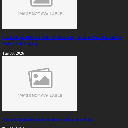
Cách Nhận Biết Vải Bida Chính Hãng Tránh Mua Phải Hàng
Kém Chất Lượng
Tue 08, 2026
Xu hướng thuê bàn bida thay vì đầu tư sở hữu