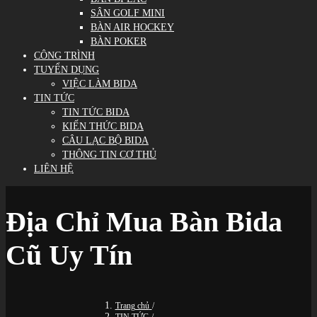
SÂN GOLF MINI
BÀN AIR HOCKEY
BÀN POKER
CÔNG TRÌNH
TUYỂN DỤNG
VIỆC LÀM BIDA
TIN TỨC
TIN TỨC BIDA
KIẾN THỨC BIDA
CÂU LẠC BỘ BIDA
THÔNG TIN CƠ THỦ
LIÊN HỆ
Địa Chỉ Mua Bàn Bida
Cũ Uy Tín
Trang chủ
/