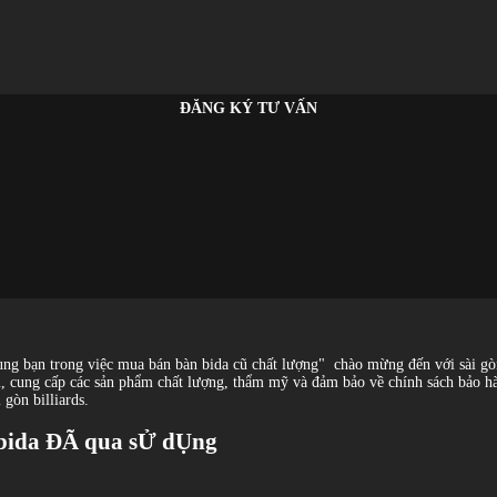
ĐĂNG KÝ TƯ VẤN
ùng bạn trong việc mua bán bàn bida cũ chất lượng"
chào mừng đến với sài gòn
, cung cấp các sản phẩm chất lượng, thẩm mỹ và đảm bảo về chính sách bảo hành 
 gòn billiards.
n bida ĐÃ qua sỬ dỤng