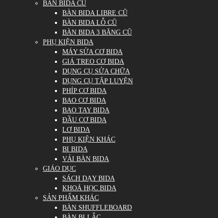
BÀN BIDA CŨ
BÀN BIDA LIBRE CŨ
BÀN BIDA LỖ CŨ
BÀN BIDA 3 BĂNG CŨ
PHỤ KIỆN BIDA
MÁY SỬA CƠ BIDA
GIÁ TREO CƠ BIDA
DỤNG CỤ SỬA CHỮA
DỤNG CỤ TẬP LUYỆN
PHÍP CƠ BIDA
BAO CƠ BIDA
BAO TAY BIDA
ĐẦU CƠ BIDA
LƠ BIDA
PHỤ KIỆN KHÁC
BI BIDA
VẢI BÀN BIDA
GIÁO DỤC
SÁCH DẠY BIDA
KHOÁ HỌC BIDA
SẢN PHẨM KHÁC
BÀN SHUFFLEBOARD
BÀN BI LẮC