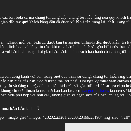
của các bàn bida cũ mà chúng tôi cung cấp. chúng tôi hiểu rằng nếu quý khách 
 giao đến tay quý khách hàng đều đã được xử lý và tân trang lại, chất lượng t
ên nghiệp. mỗi bàn bida cũ được bán tại sài gòn billiards đều được kiểm tra k
hành linh hoạt và đáng tin cậy. khi mua bàn bida cũ từ sài gòn billiards, bạn
ra với bàn bida trong thời gian bảo hành. chính sách bảo hành của chúng tôi m
mà còn đồng hành với bạn trong suốt quá trình sử dụng. chúng tôi hiểu rằng bàn
bảo bàn bida của bạn luôn ở trạng thái tốt nhất. Đội ngũ kỹ thuật viên chuyên 
ỉ uy tín và đáng tin cậy để mua bàn bida cũ, sài gòn billiards là sự lựa chọn 
. không chỉ đơn thuần là một nơi bán bàn bida cũ,
sài gòn billiards
tạo nên sự k
i bàn bida phù hợp với nhu cầu, không gian và ngân sách của bạn. chúng tôi 
u mua bÁn bÀn bida cŨ
ype="image_grid" images="23202,23201,23200,23199,23198" img_size="full" 