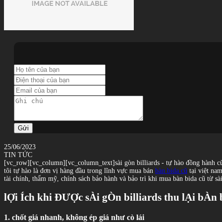
Gửi
25/06/2023
TIN TỨC
[vc_row][vc_column][vc_column_text]sài gòn billiards - tự hào đồng hành c
tôi tự hào là đơn vị hàng đầu trong lĩnh vực mua bán
bàn bida cũ
tại việt nam
tài chính, thẩm mỹ, chính sách bảo hành và bảo trì khi mua bàn bida cũ từ sài
lỢi Ích khi ĐƯỢc sÀi gÒn billiards thu lẠi bÀ
1. chốt giá nhanh, không ép giá như cò lái