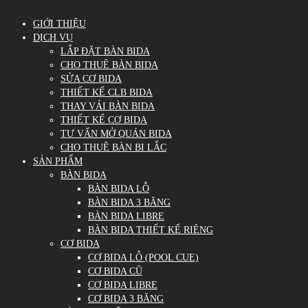
GIỚI THIỆU
DỊCH VỤ
LẮP ĐẶT BÀN BIDA
CHO THUÊ BÀN BIDA
SỬA CƠ BIDA
THIẾT KẾ CLB BIDA
THAY VẢI BÀN BIDA
THIẾT KẾ CƠ BIDA
TƯ VẤN MỞ QUÁN BIDA
CHO THUÊ BÀN BI LẮC
SẢN PHẨM
BÀN BIDA
BÀN BIDA LỖ
BÀN BIDA 3 BĂNG
BÀN BIDA LIBRE
BÀN BIDA THIẾT KẾ RIÊNG
CƠ BIDA
CƠ BIDA LỖ (POOL CUE)
CƠ BIDA CŨ
CƠ BIDA LIBRE
CƠ BIDA 3 BĂNG