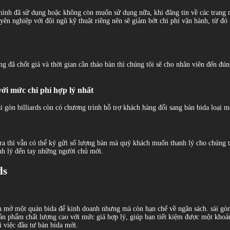
ình đã sử dụng hoặc không còn muốn sử dụng nữa, khi đăng tin về các trang mạ
huyên nghiệp với đội ngũ kỹ thuật riêng nên sẽ giảm bớt chi phí vận hành, từ đ
àng đã chốt giá và thời gian cần tháo bàn thì chúng tôi sẽ cho nhân viên đến đ
với mức chi phí hợp lý nhất
i gòn billiards còn có chương trình hỗ trợ khách hàng đổi sang bàn bida loại 
ra thì vẫn có thể ký gửi số lượng bàn mà quý khách muốn thanh lý cho chúng tô
anh lý đến tay những người chủ mới.
ds
mở một quán bida để kinh doanh nhưng mà còn hạn chế về ngân sách. sài gòn b
n phẩm chất lượng cao với mức giá hợp lý, giúp bạn tiết kiệm được một khoản
 việc đầu tư bàn bida mới.