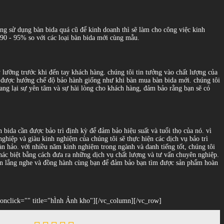
hàng sử dụng bàn bida quá cũ để kinh doanh thì sẽ làm cho công việc kinh
ừ 90 - 95% so với các loại bàn bida mới cùng mẫu.
ỹ lưỡng trước khi đến tay khách hàng. chúng tôi tin tưởng vào chất lượng của
 sẽ được hưởng chế độ bảo hành giống như khi bàn mua bàn bida mới. chúng tôi
ang lại sự yên tâm và sự hài lòng cho khách hàng, đảm bảo rằng bạn sẽ có
 bida cần được bảo trì định kỳ để đảm bảo hiệu suất và tuổi thọ của nó. vì
nghiệp và giàu kinh nghiệm của chúng tôi sẽ thực hiện các dịch vụ bảo trì
hoàn hảo. với nhiều năm kinh nghiệm trong ngành và danh tiếng tốt, chúng tôi
hác biệt bằng cách đưa ra những dịch vụ chất lượng và tư vấn chuyên nghiệp.
luôn lắng nghe và đồng hành cùng bạn để đảm bảo bạn tìm được sản phẩm hoàn
onclick="" title="hÌnh Ảnh kho"][/vc_column][/vc_row]