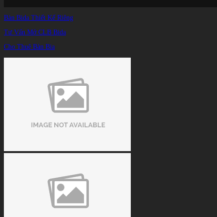
Bàn Bida Thiết Kế Riêng
Tư Vấn Mở CLB Bida
Cho Thuê Bàn Bia