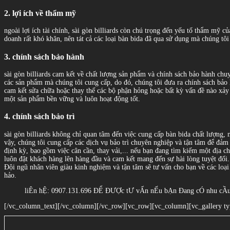
2. lợi ích về thẩm mỹ
ngoài lợi ích tài chính, sài gòn billiards còn chú trọng đến yếu tố thẩm mỹ 
doanh rất khó khăn, nên tát cả các loại bàn bida đã qua sử dụng mà chúng tôi
3. chính sách bảo hành
sài gòn billiards cam kết về chất lượng sản phẩm và chính sách bảo hành chuy
các sản phẩm mà chúng tôi cung cấp, do đó, chúng tôi đưa ra chính sách bảo 
cam kết sửa chữa hoặc thay thế các bộ phận hỏng hoặc bất kỳ vấn đề nào xảy 
một sản phẩm bền vững và luôn hoạt động tốt.
4. chính sách bảo trì
sài gòn billiards không chỉ quan tâm đến việc cung cấp bàn bida chất lượng, 
vậy, chúng tôi cung cấp các dịch vụ bảo trì chuyên nghiệp và tận tâm để đảm 
định kỳ, bao gồm việc cân cần, thay vải,... nếu bạn đang tìm kiếm một địa ch
luôn đặt khách hàng lên hàng đầu và cam kết mang đến sự hài lòng tuyệt đối
Đội ngũ nhân viên giàu kinh nghiệm và tận tâm sẽ tư vấn cho bạn về các loạ
hảo.
liÊn hỆ: 0907.131.696 ĐỂ ĐƯỢc tƯ vẤn nẾu bẠn Đang cÓ nhu cẦ
[/vc_column_text][/vc_column][/vc_row][vc_row][vc_column][vc_gallery t