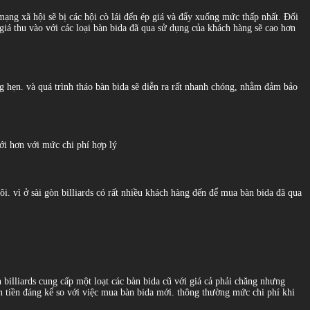
ng xã hội sẽ bị các hội cò lái đến ép giá và đẩy xuống mức thấp nhất. Đối
ó giá thu vào với các loại bàn bida đã qua sử dụng của khách hàng sẽ cao hơn
úng hẹn. và quá trình tháo bàn bida sẽ diễn ra rất nhanh chóng, nhằm đảm bảo
mới hơn với mức chi phí hợp lý
i. vì ở sài gòn billiards có rất nhiều khách hàng đến để mua bàn bida đã qua
illiards cung cấp một loạt các bàn bida cũ với giá cả phải chăng nhưng
 tiền đáng kể so với việc mua bàn bida mới. thông thường mức chi phí khi