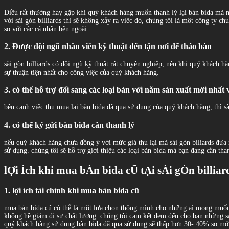
Điều rất thường hay gặp khi quý khách hàng muốn thanh lý lại bàn bida mà m
với sài gòn billiards thì sẽ không xảy ra việc đó, chúng tôi là một công ty c
so với các cá nhân bên ngoài.
2. Được đội ngũ nhân viên kỹ thuật đến tận nơi để tháo bàn
sài gòn billiards có đội ngũ kỹ thuật rất chuyên nghiệp, nên khi quý khách h
sự thuận tiện nhất cho công việc của quý khách hàng.
3. có thể hỗ trợ đổi sang các loại bàn với năm sản xuất mới nhất 
bên cạnh việc thu mua lại bàn bida đã qua sử dụng của quý khách hàng, thì sà
4. có thể ký gửi bàn bida cần thanh lý
nếu quý khách hàng chưa đồng ý với mức giá thu lại mà sài gòn biliards đưa 
sử dụng. chúng tôi sẽ hỗ trợ giới thiệu các loại bàn bida mà bạn đang cần th
lỢi Ích khi mua bÀn bida cŨ tẠi sÀi gÒn billiar
1. lợi ích tài chính khi mua bàn bida cũ
mua bàn bida cũ có thể là một lựa chọn thông minh cho những ai mong muốn 
không hề giảm đi sự chất lượng. chúng tôi cam kết đem đến cho bạn những sả
quý khách hàng sử dụng bàn bida đã qua sử dụng sẽ thấp hơn 30- 40% so mới