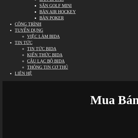
SÂN GOLF MINI
BÀN AIR HOCKEY
BÀN POKER
CÔNG TRÌNH
TUYỂN DỤNG
VIỆC LÀM BIDA
TIN TỨC
TIN TỨC BIDA
KIẾN THỨC BIDA
CÂU LẠC BỘ BIDA
THÔNG TIN CƠ THỦ
LIÊN HỆ
Mua Bán 