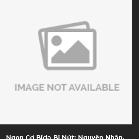
giúp việc học trở nên hiệu quả và bền vững. Ngoài giáo
trình bài bản, học viên còn được luyện tập trong môi
trường chuyên nghiệp, được huấn luyện viên theo sát
và điều chỉnh kỹ thuật trong suốt quá trình học.
Ngọn Cơ Bida Bị Nứt: Nguyên Nhân,