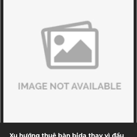
trượt tay, ảnh hưởng đến sự ổn định của cú đánh và
khiến người chơi mất đi sự tự tin khi điều cơ. Trong bài
viết này, Sài Gòn Billiards sẽ giúp bạn hiểu rõ nguyên
nhân, dấu hiệu nhận biết và cách xử lý khi ngọn cơ bị
móp.
Xu hướng thuê bàn bida thay vì đầu