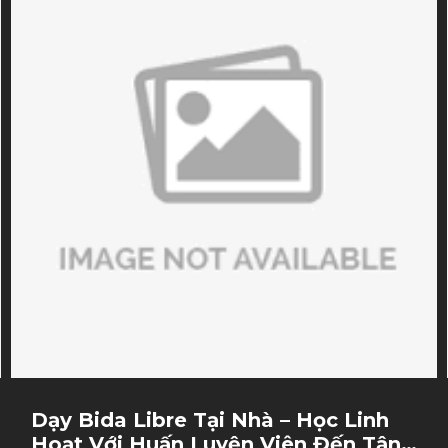
Dạy Bida Libre Tại Nhà – Học Linh
Hoạt Với Huấn Luyện Viên Đến Tận