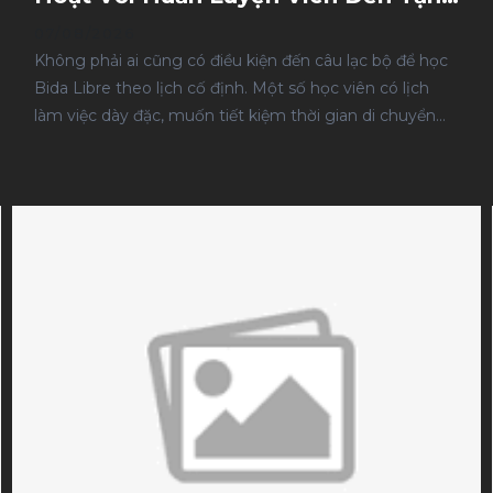
Nơi
07/08/2026
Không phải ai cũng có điều kiện đến câu lạc bộ để học
Bida Libre theo lịch cố định. Một số học viên có lịch
làm việc dày đặc, muốn tiết kiệm thời gian di chuyển
hoặc đã sở hữu bàn bida tại nhà và mong muốn được
hướng dẫn trực tiếp trong chính không gian luyện tập
của mình. Đó là lý do dịch vụ dạy Bida Libre tại nhà
ngày càng được nhiều người lựa chọn. Huấn luyện viên
sẽ đến địa điểm của học viên theo lịch hẹn, đánh giá
trình độ thực tế, xây dựng giáo trình phù hợp và hướng
dẫn trực tiếp trên bàn bida mà học viên sử dụng hằng
ngày. Điều này giúp việc luyện tập trở nên thuận tiện,
liên tục và sát với điều kiện thực tế hơn.