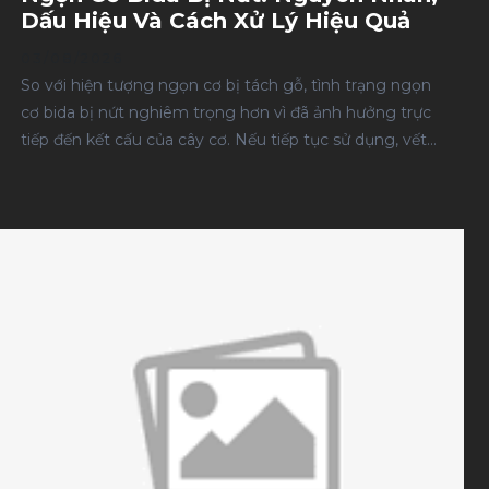
Dấu Hiệu Và Cách Xử Lý Hiệu Quả
03/08/2026
So với hiện tượng ngọn cơ bị tách gỗ, tình trạng ngọn
cơ bida bị nứt nghiêm trọng hơn vì đã ảnh hưởng trực
tiếp đến kết cấu của cây cơ. Nếu tiếp tục sử dụng, vết
nứt có thể lan rộng, làm giảm độ cứng của ngọn cơ,
ảnh hưởng đến khả năng truyền lực và độ chính xác
của mỗi cú đánh. Qua quá trình sửa chữa hàng nghìn
cây cơ, Sài Gòn Billiards nhận thấy phần lớn các trường
hợp ngọn cơ bị nứt xuất phát từ va đập mạnh, thay đổi
nhiệt độ đột ngột hoặc tiếp tục sử dụng khi ngọn cơ đã
có dấu hiệu hư hỏng từ trước. Trong bài viết này, bạn sẽ
hiểu rõ nguyên nhân, dấu hiệu nhận biết và thời điểm
nên sửa hoặc thay ngọn cơ để tránh những hư hỏng
nghiêm trọng hơn.