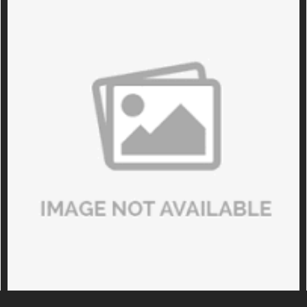
nhiều người lựa chọn thuê bàn bida để thử nghiệm mô
hình kinh doanh. Đây là giải pháp giúp giảm áp lực vốn,
đánh giá nhu cầu thực tế của thị trường và có thêm
thời gian hoàn thiện kế hoạch vận hành trước khi quyết
định đầu tư lâu dài. Tuy nhiên, thuê bàn bida chỉ thực
sự mang lại hiệu quả khi được sử dụng đúng mục đích
và có lộ trình đánh giá rõ ràng. Trong bài viết này, Sài
Gòn Billiards sẽ phân tích những lợi ích, hạn chế và kinh
nghiệm thực tế để giúp bạn quyết định liệu đây có phải
là lựa chọn phù hợp với mô hình kinh doanh của mình
hay không.