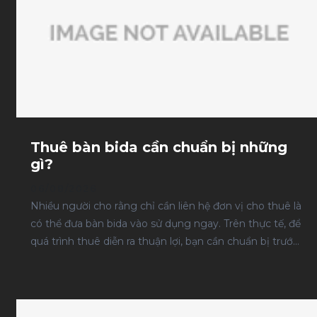
Thuê bàn bida cần chuẩn bị những
gì?
06/08/2026
Nhiều người cho rằng chỉ cần liên hệ đơn vị cho thuê là
có thể đưa bàn bida vào sử dụng ngay. Trên thực tế, để
quá trình thuê diễn ra thuận lợi, bạn cần chuẩn bị trước
nhiều yếu tố như mục đích sử dụng, diện tích lắp đặt,
ngân sách, thời gian thuê và đơn vị cung cấp dịch vụ.
Việc chuẩn bị đầy đủ ngay từ đầu không chỉ giúp tiết
kiệm thời gian mà còn hạn chế các phát sinh trong quá