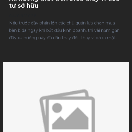
tư sở hữu
04/08/2026
Nếu trước đây phần lớn các chủ quán lựa chọn mua
bàn bida ngay khi bắt đầu kinh doanh, thì vài năm gần
đây xu hướng này đã dần thay đổi. Thay vì bỏ ra một
khoản vốn lớn để sở hữu tài sản, nhiều cá nhân và
doanh nghiệp chuyển sang thuê bàn bida nhằm tối ưu
dòng tiền và giảm áp lực đầu tư. Xu hướng này không
chỉ xuất hiện ở những người mới mở quán mà còn
được nhiều mô hình kinh doanh đang mở rộng quy mô
áp dụng. Việc thuê giúp doanh nghiệp linh hoạt hơn khi
điều chỉnh số lượng bàn, giảm rủi ro tài chính và có
thêm nguồn lực để đầu tư vào các hoạt động tạo ra
doanh thu. Tuy nhiên, thuê bàn bida không phải là giải
pháp phù hợp với mọi trường hợp. Để lựa chọn đúng,
bạn cần hiểu rõ vì sao xu hướng này xuất hiện, những
lợi ích thực tế mang lại và khi nào nên ưu tiên thuê