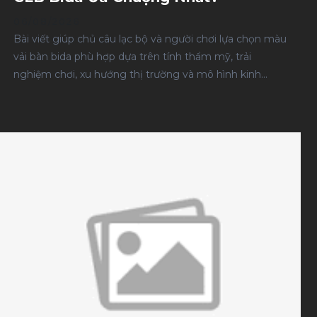
06/08/2026
Bài viết giúp chủ câu lạc bộ và người chơi lựa chọn màu
vải bàn bida phù hợp dựa trên tính thẩm mỹ, trải
nghiệm chơi, xu hướng thị trường và mô hình kinh
doanh.