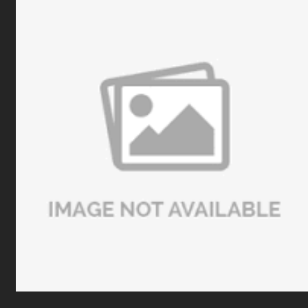
trong suốt trận đấu. Đó là lý do việc chuẩn bị cho thi
đấu không chỉ dừng lại ở kỹ thuật. Khóa học Bida Libre
dành cho người thi đấu tại Sài Gòn Billiards được xây
dựng nhằm giúp học viên hoàn thiện toàn diện từ kỹ
thuật, tư duy chiến thuật, khả năng đọc trận đấu đến
tâm lý thi đấu, tạo nền tảng để đạt thành tích tốt hơn
trong các giải phong trào cũng như các mục tiêu thi
đấu dài hạn.