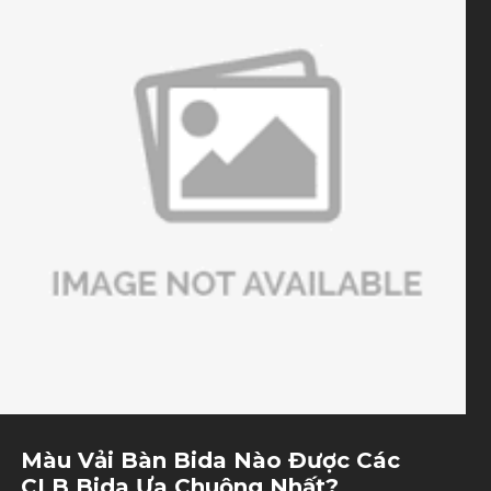
Màu Vải Bàn Bida Nào Được Các
CLB Bida Ưa Chuộng Nhất?