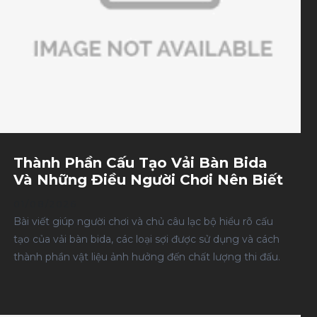
Thành Phần Cấu Tạo Vải Bàn Bida
Và Những Điều Người Chơi Nên Biết
01/08/2026
Bài viết giúp người chơi và chủ câu lạc bộ hiểu rõ cấu
tạo của vải bàn bida, các loại sợi được sử dụng và cách
thành phần vật liệu ảnh hưởng đến chất lượng thi đấu.