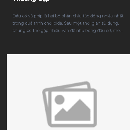
07/08/2026
Đầu cơ và phíp là hai bộ phận chịu tác động nhiều nhất
trong quá trình chơi bida. Sau một thời gian sử dụng,
chúng có thể gặp nhiều vấn đề như bong đầu cơ, mòn
đầu cơ, phíp bị nứt, mẻ hoặc lỏng. Nếu không phát hiện
và xử lý kịp thời, các hư hỏng này sẽ ảnh hưởng trực
tiếp đến cảm giác đánh, độ chính xác và tuổi thọ của
cây cơ. Bài viết này đóng vai trò là trang tổng hợp giúp
bạn nhận biết các lỗi phổ biến, hiểu nguyên nhân gây ra
từng tình trạng và lựa chọn hướng xử lý phù hợp. Mỗi
nội dung sẽ liên kết đến bài viết chuyên sâu để bạn có
thể tìm hiểu chi tiết khi cần.