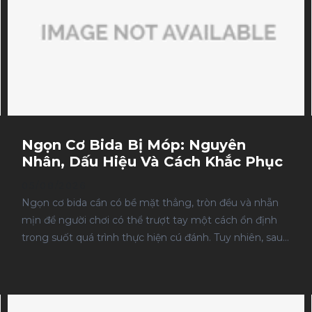
Ngọn Cơ Bida Bị Móp: Nguyên
Nhân, Dấu Hiệu Và Cách Khắc Phục
05/08/2026
Ngọn cơ bida cần có bề mặt thẳng, tròn đều và nhẵn
mịn để người chơi có thể trượt tay một cách ổn định
trong suốt quá trình thực hiện cú đánh. Tuy nhiên, sau
thời gian sử dụng hoặc do va đập, ngọn cơ bida bị móp
là tình trạng khá phổ biến. Nhiều người nghĩ rằng một
vết móp nhỏ không ảnh hưởng nhiều. Trên thực tế, chỉ
một vị trí bị lõm cũng có thể làm thay đổi cảm giác