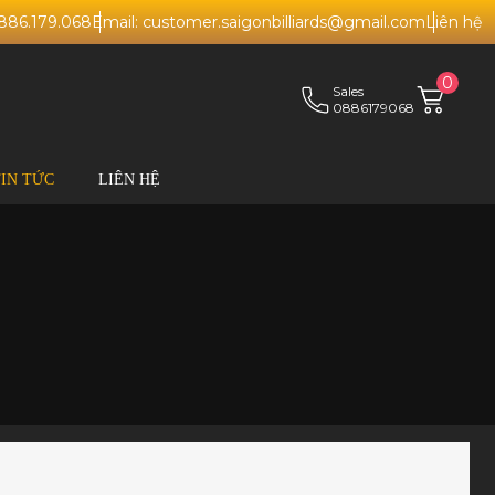
0886.179.068
Email: customer.saigonbilliards@gmail.com
Liên hệ
0
Sales
0886179068
TIN TỨC
LIÊN HỆ