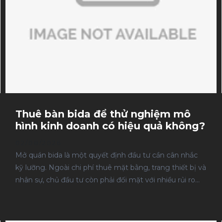
thay vì đầu tư sở hữu.
Thuê bàn bida để thử nghiệm mô
hình kinh doanh có hiệu quả không?
02/08/2026
Mở quán bida là một quyết định đầu tư cần cân nhắc
kỹ lưỡng. Ngoài chi phí thuê mặt bằng, trang thiết bị và
nhân sự, chủ đầu tư còn phải đối mặt với nhiều rủi ro
như lượng khách chưa ổn định, vị trí kinh doanh chưa
được kiểm chứng hoặc mô hình vận hành chưa tối ưu.
Thay vì đầu tư toàn bộ hệ thống bàn bida ngay từ đầu,