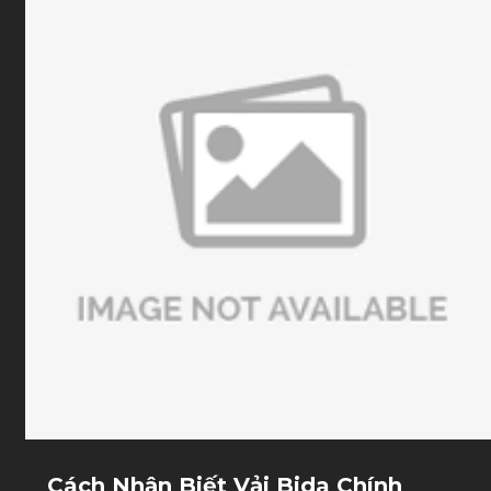
trình vận chuyển, lắp đặt và sử dụng. Đây cũng là cách
giúp bạn lựa chọn đúng loại bàn bida, đúng gói dịch vụ
và tối ưu chi phí thuê. Trong bài viết này, Sài Gòn
Billiards sẽ hướng dẫn từng bước chuẩn bị trước khi
thuê bàn bida để bạn có thể chủ động làm việc với đơn
vị cung cấp và tránh những sai sót thường gặp.
Cách Nhận Biết Vải Bida Chính