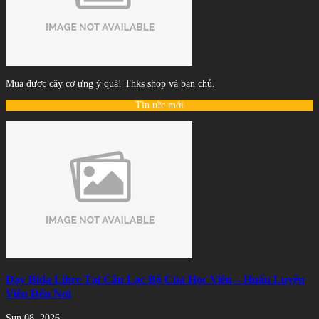
Mua được cây cơ ưng ý quá! Thks shop và bạn chủ.
Tin tức mới
Dạy Bida Libre Tại Câu Lạc Bộ Của Học Viên – Huấn Luyện
Viên Đến Nơi
Sun 08, 2026