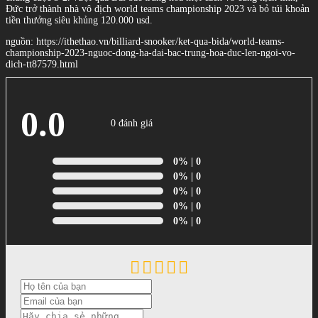
Đức trở thành nhà vô địch world teams championship 2023 và bỏ túi khoản
tiền thưởng siêu khủng 120.000 usd.
nguồn: https://ithethao.vn/billiard-snooker/ket-qua-bida/world-teams-
championship-2023-nguoc-dong-ha-dai-bac-trung-hoa-duc-len-ngoi-vo-
dich-tt87579.html
0.0
0 đánh giá
0%
| 0
0%
| 0
0%
| 0
0%
| 0
0%
| 0