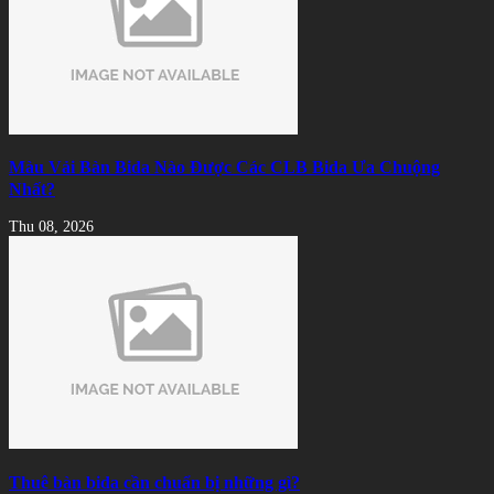
Màu Vải Bàn Bida Nào Được Các CLB Bida Ưa Chuộng
Nhất?
Thu 08, 2026
Thuê bàn bida cần chuẩn bị những gì?