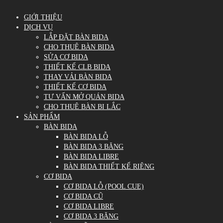
GIỚI THIỆU
DỊCH VỤ
LẮP ĐẶT BÀN BIDA
CHO THUÊ BÀN BIDA
SỬA CƠ BIDA
THIẾT KẾ CLB BIDA
THAY VẢI BÀN BIDA
THIẾT KẾ CƠ BIDA
TƯ VẤN MỞ QUÁN BIDA
CHO THUÊ BÀN BI LẮC
SẢN PHẨM
BÀN BIDA
BÀN BIDA LỖ
BÀN BIDA 3 BĂNG
BÀN BIDA LIBRE
BÀN BIDA THIẾT KẾ RIÊNG
CƠ BIDA
CƠ BIDA LỖ (POOL CUE)
CƠ BIDA CŨ
CƠ BIDA LIBRE
CƠ BIDA 3 BĂNG