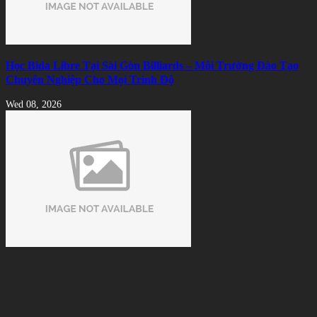
Học Bida Libre Tại Sài Gòn Billiards – Môi Trường Đào Tạo
Chuyên Nghiệp Cho Mọi Trình Độ
Wed 08, 2026
Cách Nhận Biết Vải Bida Chính Hãng Tránh Mua Phải Hàng
Kém Chất Lượng
Tue 08, 2026