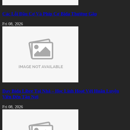
Các Lỗi Đầu Cơ Và Phíp Cơ Bida Thường Gặp
Fri 08, 2026
Dạy Bida Libre Tại Nhà – Học Linh Hoạt Với Huấn Luyện
Viên Đến Tận Nơi
Fri 08, 2026