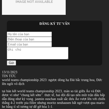
ĐĂNG KÝ TƯ VẤN
Gửi
13/11/2023
TIN TỨC
world teams championship 2023: ngược dòng hạ Đài bắc trung hoa, Đức
lên ngôi vô địch
tại bán kết world teams championship 2023, màn so tài giữa Áo và Đức
được ví như “chung kết sớm”. thực tế, hai đội đã tạo nên một trận đấu hấp
dẫn đúng như kỳ vọng. jasmin ouschan xuất sắc đưa Áo vượt lên với chiến
thắng 4-2 trước pia filler nhưng moritz neuhausen bất ngờ vượt qua mario
he bằng tỉ số tương tự để gỡ hòa 1-1.