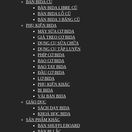
BÀN BIDA CŨ
BÀN BIDA LIBRE CŨ
BÀN BIDA LỖ CŨ
BÀN BIDA 3 BĂNG CŨ
PHỤ KIỆN BIDA
MÁY SỬA CƠ BIDA
GIÁ TREO CƠ BIDA
DỤNG CỤ SỬA CHỮA
DỤNG CỤ TẬP LUYỆN
PHÍP CƠ BIDA
BAO CƠ BIDA
BAO TAY BIDA
ĐẦU CƠ BIDA
LƠ BIDA
PHỤ KIỆN KHÁC
BI BIDA
VẢI BÀN BIDA
GIÁO DỤC
SÁCH DẠY BIDA
KHOÁ HỌC BIDA
SẢN PHẨM KHÁC
BÀN SHUFFLEBOARD
BÀN BI LẮC