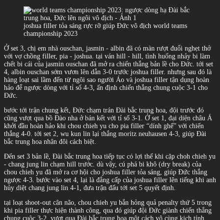
joshua filler tỏa sáng rực rỡ giúp Đức vô địch world teams
championship 2023
Ở set 3, chị em nhà ouschan, jasmin - albin đã có màn rượt đuổi nghẹt thở
với vợ chồng filler, pia - joshua. tại ván hill - hill, tình huống nhảy bi làm
chết bi cái của jasmin ouschan đã mở ra chiến thắng bản lề cho Đức. tới set
4, albin ouschan sớm vươn lên dẫn 3-0 trước joshua filler. nhưng sau đó là
hàng loạt sai lầm đến từ ngôi sao người Áo và joshua filler tận dụng hoàn
hảo để ngược dòng với tỉ số 4-3, ấn định chiến thắng chung cuộc 3-1 cho
Đức.
bước tới trận chung kết, Đức chạm trán Đài bắc trung hoa, đội trước đó
cũng vượt qua bồ Đào nha ở bán kết với tỉ số 3-1. Ở set 1, đại diện châu Á
khởi đầu hoàn hảo khi chou chieh yu cho pia filler “dính ghế” với chiến
thắng 4-0. tới set 2, wu kun lin lại thắng moritz neuhausen 4-3, giúp Đài
bắc trung hoa nhân đôi cách biệt.
Đến set 3 bản lề, Đài bắc trung hoa tiếp tục có lợi thế khi cặp choh chieh yu
- chang jung lin chạm hill trước. dù vậy, cú phá bi khô (dry break) của
chou chieh yu đã mở ra cơ hội cho joshua filler tỏa sáng, giúp Đức thắng
ngược 4-3. bước vào set 4, lại là đẳng cấp của joshua filler lên tiếng khi anh
hủy diệt chang jung lin 4-1, đưa trận đấu tới set 5 quyết định.
tại loạt shoot-out cân não, chou chieh yu bắn hỏng quả penalty thứ 5 trong
khi pia filler thực hiện thành công, qua đó giúp đội Đức giành chiến thắng
chung cuộc 3-2. vượt qua Đài bắc trung hoa một cách vô cùng kịch tính,