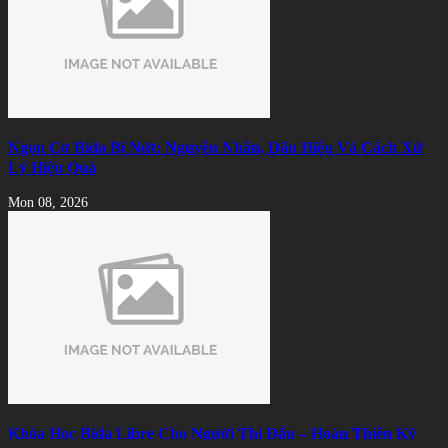
Ngọn Cơ Bida Bị Nứt: Nguyên Nhân, Dấu Hiệu Và Cách Xử
Lý Hiệu Quả
Mon 08, 2026
Khóa Học Bida Libre Cho Người Thi Đấu – Hoàn Thiện Kỹ