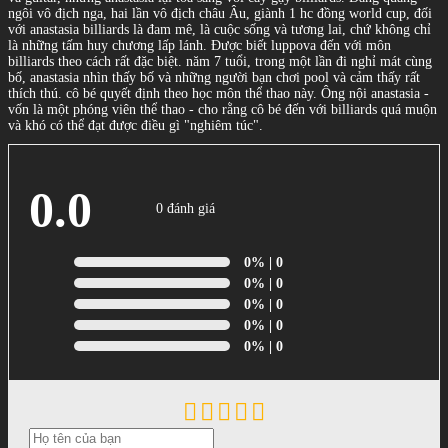
ngôi vô địch nga, hai lần vô địch châu Âu, giành 1 hc đồng world cup, đối
với anastasia billiards là đam mê, là cuộc sống và tương lai, chứ không chỉ
là những tấm huy chương lấp lánh. Được biết luppova đến với môn
billiards theo cách rất đặc biệt. năm 7 tuổi, trong một lần đi nghỉ mát cùng
bố, anastasia nhìn thấy bố và những người bạn chơi pool và cảm thấy rất
thích thú. cô bé quyết định theo học môn thể thao này. Ông nội anastasia -
vốn là một phóng viên thể thao - cho rằng cô bé đến với billiards quá muộn
và khó có thể đạt được điều gì "nghiêm túc".
0.0
0 đánh giá
0%
| 0
0%
| 0
0%
| 0
0%
| 0
0%
| 0