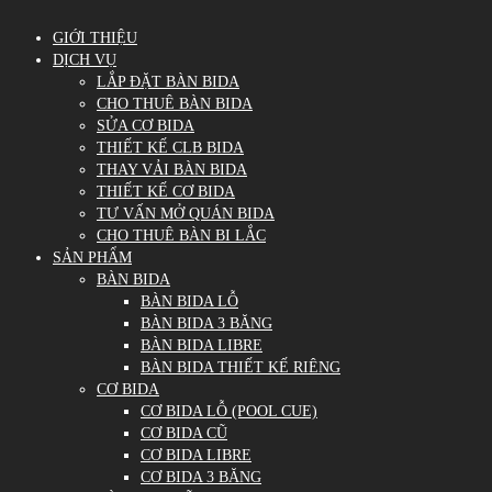
GIỚI THIỆU
DỊCH VỤ
LẮP ĐẶT BÀN BIDA
CHO THUÊ BÀN BIDA
SỬA CƠ BIDA
THIẾT KẾ CLB BIDA
THAY VẢI BÀN BIDA
THIẾT KẾ CƠ BIDA
TƯ VẤN MỞ QUÁN BIDA
CHO THUÊ BÀN BI LẮC
SẢN PHẨM
BÀN BIDA
BÀN BIDA LỖ
BÀN BIDA 3 BĂNG
BÀN BIDA LIBRE
BÀN BIDA THIẾT KẾ RIÊNG
CƠ BIDA
CƠ BIDA LỖ (POOL CUE)
CƠ BIDA CŨ
CƠ BIDA LIBRE
CƠ BIDA 3 BĂNG