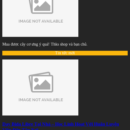
Mua được cây cơ ưng ý quá! Thks shop và bạn chủ.
Tin tức mới
Dạy Bida Libre Tại Nhà – Học Linh Hoạt Với Huấn Luyện
Viên Đến Tận Nơi