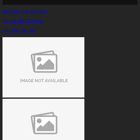
Trang chủ
/
Bàn Bida Thiết Kế Riêng
TIN TỨC
/
Vẻ Đẹp Như Tạc Tượng Của Hoa Khôi Billiards Nga
Tư Vấn Mở CLB Bida
Cho Thuê Bàn Bia