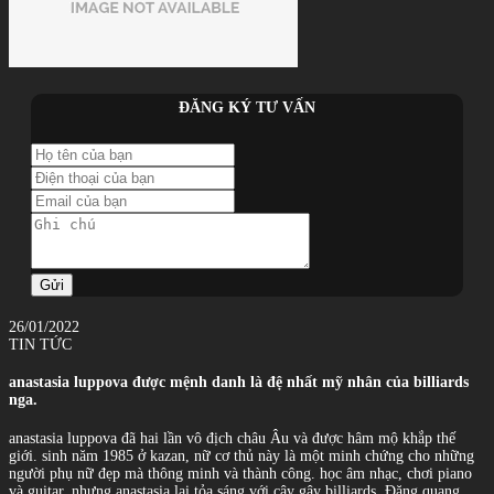
ĐĂNG KÝ TƯ VẤN
Gửi
26/01/2022
TIN TỨC
anastasia luppova được mệnh danh là đệ nhất mỹ nhân của billiards
nga.
anastasia luppova đã hai lần vô địch châu Âu và được hâm mộ khắp thế
giới. sinh năm 1985 ở kazan, nữ cơ thủ này là một minh chứng cho những
người phụ nữ đẹp mà thông minh và thành công. học âm nhạc, chơi piano
và guitar, nhưng anastasia lại tỏa sáng với cây gậy billiards. Đăng quang