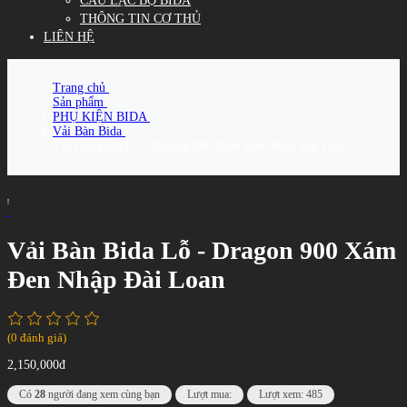
CÂU LẠC BỘ BIDA
THÔNG TIN CƠ THỦ
LIÊN HỆ
Trang chủ
/
Sản phẩm
/
PHỤ KIỆN BIDA
/
Vải Bàn Bida
/
Vải Bàn Bida Lỗ - Dragon 900 Xám Đen Nhập Đài Loan
Vải Bàn Bida Lỗ - Dragon 900 Xám
Đen Nhập Đài Loan
(0 đánh giá)
2,150,000đ
Có
28
người đang xem cùng bạn
Lượt mua:
Lượt xem: 485