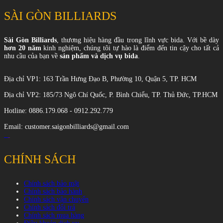
SÀI GÒN BILLIARDS
Sài Gòn Billiards
, thương hiệu hàng đầu trong lĩnh vực bida. Với bề dày
hơn 20 năm
kinh nghiệm, chúng tôi tự hào là điểm đến tin cậy cho tất cả
nhu cầu của bạn về
sản phẩm và dịch vụ bida
.
Địa chỉ VP1: 163 Trần Hưng Đạo B, Phường 10, Quận 5, TP. HCM
Địa chỉ VP2: 185/73 Ngô Chí Quốc, P. Bình Chiểu, TP. Thủ Đức, TP.HCM
Hotline: 0886.179.068 - 0912.292.779
Email: customer.saigonbilliards@gmail.com
CHÍNH SÁCH
Chính sách bảo mật
Chính sách bảo hành
Chính sách vận chuyển
Chính sách đổi trả
Chính sách mua hàng