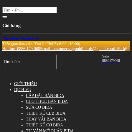
Giỏ hàng
Mua thêm
Thanh toán
Thời gian làm việc: Thứ 2 - Thứ 7 ( 8:00 - 18:00)
Hotline: 0886.179.068
Email: customer.saigonbilliards@gmail.com
Liên hệ
Sales
0886179068
0
GIỚI THIỆU
DỊCH VỤ
LẮP ĐẶT BÀN BIDA
CHO THUÊ BÀN BIDA
SỬA CƠ BIDA
THIẾT KẾ CLB BIDA
THAY VẢI BÀN BIDA
THIẾT KẾ CƠ BIDA
TƯ VẤN MỞ QUÁN BIDA