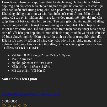
Loan là sản phẩm cao cấp, được thiết kế dành riêng cho bàn bida. Nhằm
đáp ứng nhu cầu chơi bida chuyên nghiệp và giải trí cao cấp. Với chất liệu
vải nhập khẩu chất lượng hàng đầu. Sản phẩm mang lại độ bền vượt trội.
Khả năng chống mài mòn và đảm bảo hiệu suất chơi tối ưu. Màu sắc đặc
trưng của sản phẩm không chỉ mang lại vẻ đẹp mạnh mẽ, hiện đại mà còn
giúp làm nổi bật các viên bi trên bàn. Tạo cảm giác chuyên nghiệp và đẳng
cấp cho người chơi. Bề mặt vải mịn màng và đồng nhất. Cho phép bi lăn
mượt mà và chính xác. Hỗ trợ người chơi thực hiện các kỹ thuật bida phăng
tinh tế. Vải bàn phù hợp cho cả mục đích sử dụng cá nhân và tại các câu lạc
bộ bida chuyên nghiệp. Đảm bảo sự ổn định và bền bỉ trong thời gian dài.
Đây là lựa chọn lý tưởng để nâng cấp hoặc bảo trì bàn bida, mang lại trải
nghiệm chơi hoàn hảo và nâng tầm đẳng cấp cho không gian bida của bạn.
THÔNG SỐ KỸ THUẬT
Vật liệu: 85% Lông cừu và 15% sợi Nylon
Màu: Xám Đen
Nguồn gốc xuất xứ: Đài Loan
Kích thước: 1,65m x 1,85m
Mã sản phẩm: Vải bàn lỗ
Sản Phẩm Liên Quan
Vải Bàn Bida Lỗ - Mặt Nỉ Lớn Xanh Nhạt
1,000,000đ