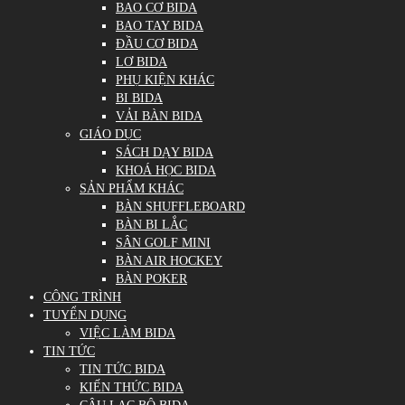
BAO CƠ BIDA
BAO TAY BIDA
ĐẦU CƠ BIDA
LƠ BIDA
PHỤ KIỆN KHÁC
BI BIDA
VẢI BÀN BIDA
GIÁO DỤC
SÁCH DẠY BIDA
KHOÁ HỌC BIDA
SẢN PHẨM KHÁC
BÀN SHUFFLEBOARD
BÀN BI LẮC
SÂN GOLF MINI
BÀN AIR HOCKEY
BÀN POKER
CÔNG TRÌNH
TUYỂN DỤNG
VIỆC LÀM BIDA
TIN TỨC
TIN TỨC BIDA
KIẾN THỨC BIDA