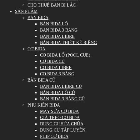
CHO THUÊ BÀN BI LẮC
SẢN PHẨM
BÀN BIDA
BÀN BIDA LỖ
BÀN BIDA 3 BĂNG
BÀN BIDA LIBRE
BÀN BIDA THIẾT KẾ RIÊNG
CƠ BIDA
CƠ BIDA LỖ (POOL CUE)
CƠ BIDA CŨ
CƠ BIDA LIBRE
CƠ BIDA 3 BĂNG
BÀN BIDA CŨ
BÀN BIDA LIBRE CŨ
BÀN BIDA LỖ CŨ
BÀN BIDA 3 BĂNG CŨ
PHỤ KIỆN BIDA
MÁY SỬA CƠ BIDA
GIÁ TREO CƠ BIDA
DỤNG CỤ SỬA CHỮA
DỤNG CỤ TẬP LUYỆN
PHÍP CƠ BIDA