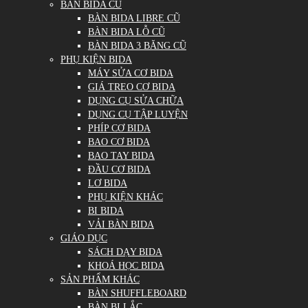
BÀN BIDA CŨ
BÀN BIDA LIBRE CŨ
BÀN BIDA LỖ CŨ
BÀN BIDA 3 BĂNG CŨ
PHỤ KIỆN BIDA
MÁY SỬA CƠ BIDA
GIÁ TREO CƠ BIDA
DỤNG CỤ SỬA CHỮA
DỤNG CỤ TẬP LUYỆN
PHÍP CƠ BIDA
BAO CƠ BIDA
BAO TAY BIDA
ĐẦU CƠ BIDA
LƠ BIDA
PHỤ KIỆN KHÁC
BI BIDA
VẢI BÀN BIDA
GIÁO DỤC
SÁCH DẠY BIDA
KHOÁ HỌC BIDA
SẢN PHẨM KHÁC
BÀN SHUFFLEBOARD
BÀN BI LẮC