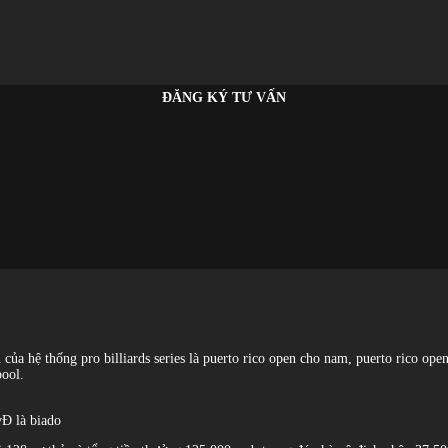
ĐĂNG KÝ TƯ VẤN
ớn của hệ thống pro billiards series là puerto rico open cho nam, puerto rico o
pool.
vĐ là biado