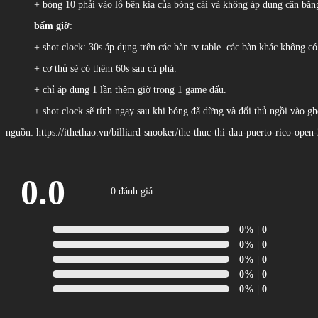
+ bóng 10 phải vào lỗ bên kia của bóng cái và không áp dụng cân băn
bấm giờ
:
+ shot clock: 30s áp dụng trên các bàn tv table. các bàn khác không có 
+ cơ thủ sẽ có thêm 60s sau cú phá.
+ chỉ áp dụng 1 lần thêm giờ trong 1 game đấu.
+ shot clock sẽ tính ngay sau khi bóng đã dừng và đối thủ ngồi vào gh
nguồn: https://ithethao.vn/billiard-snooker/the-thuc-thi-dau-puerto-rico-ope
0.0
0 đánh giá
0%
| 0
0%
| 0
0%
| 0
0%
| 0
0%
| 0