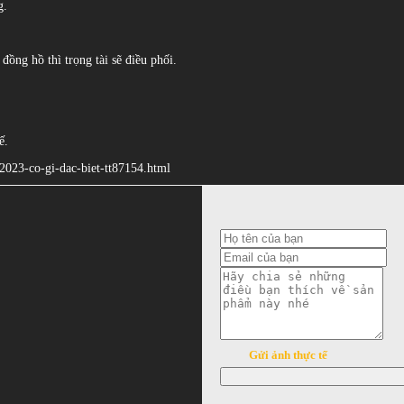
g.
đồng hồ thì trọng tài sẽ điều phối.
ế.
n-2023-co-gi-dac-biet-tt87154.html
Gửi ảnh thực tế