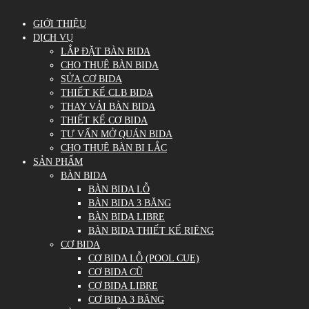
GIỚI THIỆU
DỊCH VỤ
LẮP ĐẶT BÀN BIDA
CHO THUÊ BÀN BIDA
SỬA CƠ BIDA
THIẾT KẾ CLB BIDA
THAY VẢI BÀN BIDA
THIẾT KẾ CƠ BIDA
TƯ VẤN MỞ QUÁN BIDA
CHO THUÊ BÀN BI LẮC
SẢN PHẨM
BÀN BIDA
BÀN BIDA LỖ
BÀN BIDA 3 BĂNG
BÀN BIDA LIBRE
BÀN BIDA THIẾT KẾ RIÊNG
CƠ BIDA
CƠ BIDA LỖ (POOL CUE)
CƠ BIDA CŨ
CƠ BIDA LIBRE
CƠ BIDA 3 BĂNG