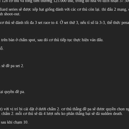
 128 cơ thủ và tổng tiền thưởng 125.000 usd, trong đó nhà vô địch nhận 37.500 u
lliard series sẽ được xếp hạt giống đánh với các cơ thủ còn lại. thi đấu 2 mạng
nh shoot-out.
cơ thủ sẽ đánh tối đa 3 set race to 4. Ở set thứ 3, nếu tỉ số là 3-3, thể thức pen
 trên bàn ở chấm spot, sau đó cơ thủ tiếp tục thực hiện ván đấu.
lỗ.
 sẽ đề pa set 2.
ại quyền đề pa.
t) với vị trí bi cái đặt ở dưới chấm 2. cơ thủ thằng đề pa sẽ được quyền chọn 
au chấm 2. mỗi cơ thủ sẽ đá 4 lượt nếu ko phân thắng bại sẽ đá sudden death.
p sau khi chạm 10.