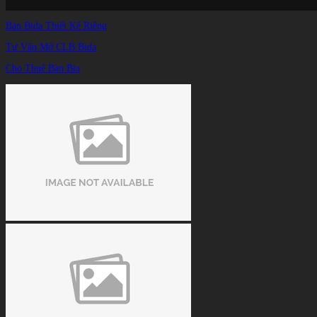
Bàn Bida Thiết Kế Riêng
Tư Vấn Mở CLB Bida
Cho Thuê Bàn Bia