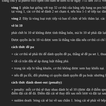
Đáng chú ý là puerto rico open cho nam sẽ diễn ra từ ngày 7/11 đến 10/11 với
vòng 1
: phân hạt giống với top 32 cơ thủ của bảng xếp hạng us pro bi
tại vòng 1, các cơ thủ sẽ đánh 2 set chạm 4, nếu hòa 1-1 sẽ tiếp tục đá
vòng 2
: Đây là vòng loại trực tiếp và ban tổ chức sẽ bốc thăm lại. các 
về bi 10
phát chết bi 10 sẽ không được tính thắng luôn, mà bi 10 sẽ phải đặt lại
Được quyền ăn bi 10 và được xem là thắng ván đấu nếu cơ thủ có chỉ 
cách thức đề pa
:
+ các cơ thủ sẽ phải thi để dành quyền đề pa, thắng sẽ đề pa set 1, thua
+ tất cả trận đấu sẽ áp dụng luật thắng phá.
+ trọng tài xếp bi bằng khuôn, cơ thủ không được xem hay khiếu nại.
+ nếu đề pa lỗi, đối phương có quyền dành quyền đề pa hoặc nhường l
cách thức đánh shoot-out (penalty)
:
+ penalty: mỗi cơ thủ sẽ thay nhau đánh bi số 10 (được đặt ở điểm spo
điểm đặt cái để đá. Điểm đặt cái sẽ thay đổi sau mỗi lượt và đặt tại s
+ sudden death: bóng cái sẽ lui về sau chấm 1. bóng cái sẽ phải về bế