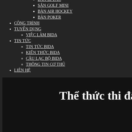
SÂN GOLF MINI
BÀN AIR HOCKEY
BÀN POKER
CÔNG TRÌNH
TUYỂN DỤNG
VIỆC LÀM BIDA
TIN TỨC
TIN TỨC BIDA
KIẾN THỨC BIDA
CÂU LẠC BỘ BIDA
THÔNG TIN CƠ THỦ
LIÊN HỆ
Thể thức thi đ