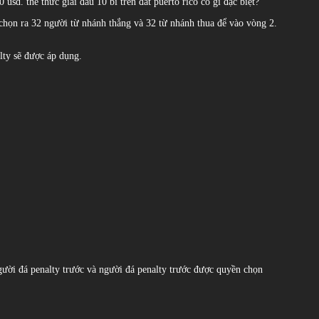
sd. thể thức giải đấu 10 bi trên đất puerto rico có gì đặc biệt?
, chọn ra 32 người từ nhánh thắng và 32 từ nhánh thua để vào vòng 2.
alty sẽ được áp dụng.
người đá penalty trước và người đá penalty trước được quyền chọn