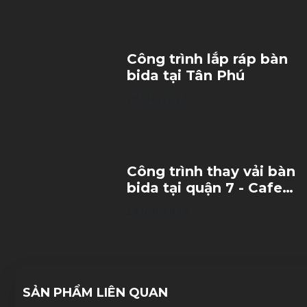
Công trình lắp ráp bàn
bida tại Tân Phú
29/06/2023
Công trình thay vải bàn
bida tại quận 7 - Cafe
bida Góc Phố
28/06/2023
SẢN PHẨM LIÊN QUAN