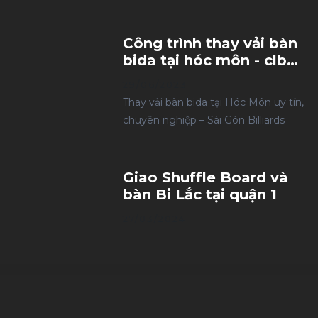
Công trình thay vải bàn
bida tại hóc môn - clb
Tuấn Phước
29/06/2023
Thay vải bàn bida tại Hóc Môn uy tín,
chuyên nghiệp – Sài Gòn Billiards
Giao Shuffle Board và
bàn Bi Lắc tại quận 1
27/03/2024