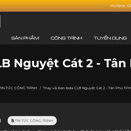
Hotline: 
SẢN PHẨM
CÔNG TRÌNH
TUYỂN DỤNG
LB Nguyệt Cát 2 - Tâ
TIN TỨC CÔNG TRÌNH
/
Thay vải bàn bida CLB Nguyệt Cát 2 - Tân Phú TP
TIN TỨC CÔNG TRÌNH