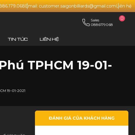
0886.179.068
Email: customer.saigonbilliards@gmail.com
Liên hệ
0
Sales
0886179068
TIN TỨC
LIÊN HỆ
n Phú TPHCM 19-01-
HCM 19-01-2021
ĐÁNH GIÁ CỦA KHÁCH HÀNG