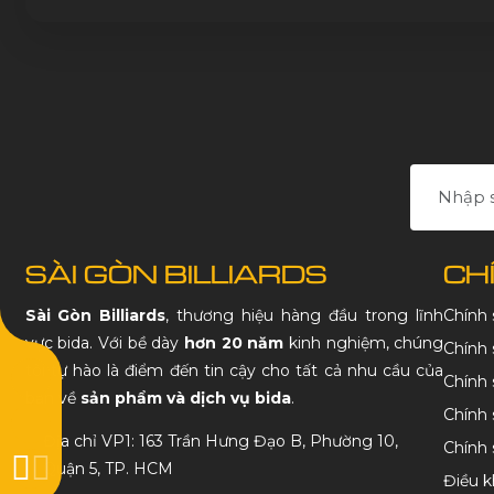
SÀI GÒN BILLIARDS
CH
Sài Gòn Billiards
, thương hiệu hàng đầu trong lĩnh
Chính
vực bida. Với bề dày
hơn 20 năm
kinh nghiệm, chúng
Chính 
tôi tự hào là điểm đến tin cậy cho tất cả nhu cầu của
Chính 
bạn về
sản phẩm và dịch vụ bida
.
Chính 
Địa chỉ VP1: 163 Trần Hưng Đạo B, Phường 10,
Chính
Quận 5, TP. HCM
Điều k