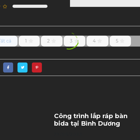
Tất cả
1
2
3
4
5
Công trình lắp ráp bàn
bida tại Bình Dương
29/06/2023