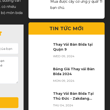
3a, dương văn
ng
Mua được cây cơ ưng ý quá! Thks shop và
good
. có nhiều
bạn chủ.
ê bộ môn bida
TIN TỨC MỚI
Thay Vải Bàn Bida tại
Quận 9
WED 09, 2024
Bảng Giá Thay vải Bàn
Bida 2024
MON 09, 2024
Thay Vải Bàn Bida Tại
Thủ Đức - Zakdang
Premium Billiard Club
THU 04, 2024