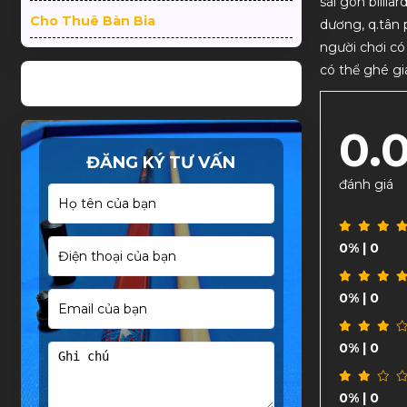
sài gòn billia
rvice
Dịch vụ nhanh gọn hạt dẻ.
Cho Thuê Bàn Bia
dương, q.tân 
người chơi có
có thể ghé gi
0.
ĐĂNG KÝ TƯ VẤN
đánh giá
0%
| 0
0%
| 0
0%
| 0
0%
| 0