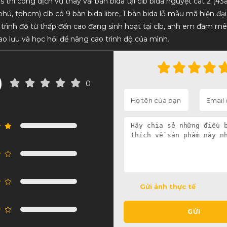
rds thi công dịch vụ thay vải bàn bida tại clb bida nguyệt cát 2 (4
Hàng chất lượng, nhân viên tư vấn nhiệt
dịch vụ uy tín, chất lượ
phú, tphcm) clb có 9 bàn bida libre, 1 bàn bida lỗ mẫu mã hiện đại
tình. Lần sau mình sẽ ủng hộ tiếp
 trình độ từ thấp đến cao đang sinh hoạt tại clb, anh em đam m
ao lưu và học hỏi để nâng cao trình độ của mình.
0
0
Gửi ảnh thực tế
GỬI