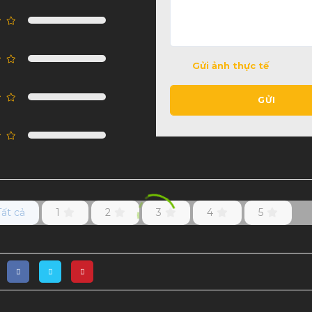
Gửi ảnh thực tế
GỬI
Tất cả
1
2
3
4
5