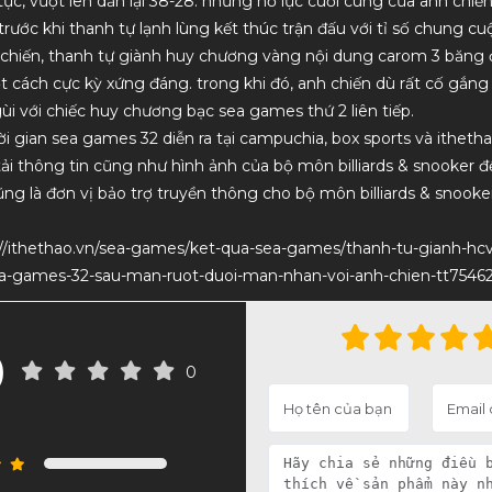
 tục, vượt lên dẫn lại 38-28. những nỗ lực cuối cùng của anh chi
rước khi thanh tự lạnh lùng kết thúc trận đấu với tỉ số chung cu
 chiến, thanh tự giành huy chương vàng nội dung carom 3 băng
 cách cực kỳ xứng đáng. trong khi đó, anh chiến dù rất cố gắn
i với chiếc huy chương bạc sea games thứ 2 liên tiếp.
ời gian sea games 32 diễn ra tại campuchia, box sports và itheth
tải thông tin cũng như hình ảnh của bộ môn billiards & snooker đ
ũng là đơn vị bảo trợ truyền thông cho bộ môn billiards & snooker
://ithethao.vn/sea-games/ket-qua-sea-games/thanh-tu-gianh-hc
-games-32-sau-man-ruot-duoi-man-nhan-voi-anh-chien-tt75462
0
0