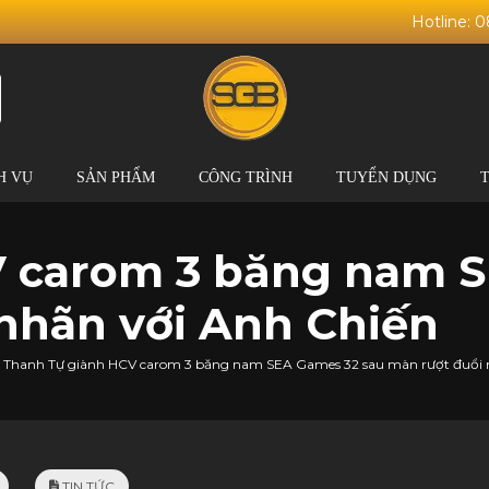
Hotline: 
H VỤ
SẢN PHẨM
CÔNG TRÌNH
TUYỂN DỤNG
 carom 3 băng nam S
nhãn với Anh Chiến
Thanh Tự giành HCV carom 3 băng nam SEA Games 32 sau màn rượt đuổi 
TIN TỨC