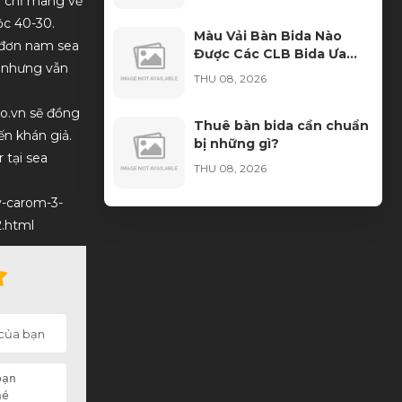
ến chỉ mang về
ộc 40-30.
Màu Vải Bàn Bida Nào
 đơn nam sea
Được Các CLB Bida Ưa
g nhưng vẫn
Chuộng Nhất?
THU 08, 2026
ao.vn sẽ đồng
Thuê bàn bida cần chuẩn
ến khán giả.
bị những gì?
 tại sea
THU 08, 2026
v-carom-3-
Ngọn Cơ Bida Bị Móp:
.html
Nguyên Nhân, Dấu Hiệu
Và Cách Khắc Phục
WED 08, 2026
Học Bida Libre Tại Sài
Gòn Billiards – Môi Trường
Đào Tạo Chuyên Nghiệp
WED 08, 2026
Cho Mọi Trình Độ
Cách Nhận Biết Vải Bida