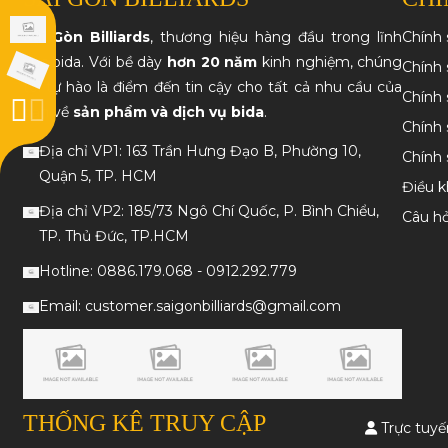
Sài Gòn Billiards
, thương hiệu hàng đầu trong lĩnh
Chính
vực bida. Với bề dày
hơn 20 năm
kinh nghiệm, chúng
Chính 
tôi tự hào là điểm đến tin cậy cho tất cả nhu cầu của
Chính 
bạn về
sản phẩm và dịch vụ bida
.
Chính 
Địa chỉ VP1: 163 Trần Hưng Đạo B, Phường 10,
Chính
Quận 5, TP. HCM
Điều k
Địa chỉ VP2: 185/73 Ngô Chí Quốc, P. Bình Chiểu,
Câu h
TP. Thủ Đức, TP.HCM
Hotline: 0886.179.068 - 0912.292.779
Email: customer.saigonbilliards@gmail.com
THỐNG KÊ TRUY CẬP
Trực tuyế