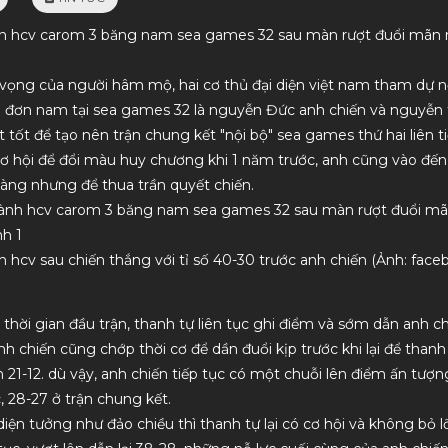
nh hcv carom 3 băng nam sea games 32 sau màn rượt đuổi mãn 
vọng của người hâm mộ, hai cơ thủ đại diện việt nam tham dự 
 đơn nam tại sea games 32 là nguyễn Đức anh chiến và nguyễn 
Hàng chất lượng, nhân viên tư vấn nhiệt
dịch vụ uy tín, chất lư
t tốt để tạo nên trận chung kết "nội bộ" sea games thứ hai liên ti
tình. Lần sau mình sẽ ủng hộ tiếp
 cơ hội để đổi màu huy chương khi 1 năm trước, anh cũng vào đến
àng nhưng để thua trần quyết chiến.
h hcv sau chiến thắng với tỉ số 40-30 trước anh chiến (Ảnh: fac
thời gian đầu trận, thanh tự liên tục ghi điểm và sớm dẫn anh chi
anh chiến cũng chớp thời cơ để dần đuổi kịp trước khi lại để than
 21-12. dù vậy, anh chiến tiếp tục có một chuỗi lên điểm ấn tượn
, 28-27 ở trận chung kết.
diện tưởng như đảo chiều thì thanh tự lại có cơ hội và không bỏ l