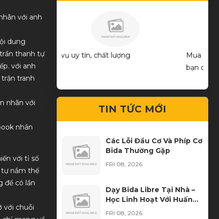
nhãn với anh
nội dung
trần thanh tự
ợng
Mua được cây cơ ưng ý quá! Thks shop và
goo
ếp. với anh
bạn chủ.
 trận tranh
TIN TỨC MỚI
ebook nhân
Các Lỗi Đầu Cơ Và Phíp Cơ
Bida Thường Gặp
ến với tỉ số
FRI 08, 2026
h tự nắm thế
g để có lần
Dạy Bida Libre Tại Nhà –
Học Linh Hoạt Với Huấn
ỡ với chuỗi
Luyện Viên Đến Tận Nơi
FRI 08, 2026