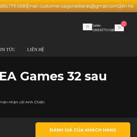
0886.179.068
Email: customer.saigonbilliards@gmail.com
Liên hệ
0
Sales
0886179068
TIN TỨC
LIÊN HỆ
EA Games 32 sau
mãn nhãn với Anh Chiến
ĐÁNH GIÁ CỦA KHÁCH HÀNG