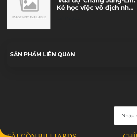
'Vua độ' Chang Jung-Lin:
Kẻ học việc vô địch nhờ
trò đùa của số phận
15/11/2023
SẢN PHẨM LIÊN QUAN
SÀI GÒN BILLIARDS
CHÍ