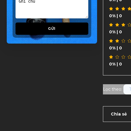
0%
| 0
GỬI
0%
| 0
0%
| 0
0%
| 0
Lọc theo:
Chia sẻ