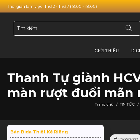
Thời gian làm việc: Thứ 2 - Thứ 7 ( 8:00 - 18:00)
GIỚI THIỆU
DỊC
Thanh Tự giành HCV
màn rượt đuổi mãn 
Trang chủ
/
TIN TỨC
/
Bàn Bida Thiết Kế Riêng
12/05/2023