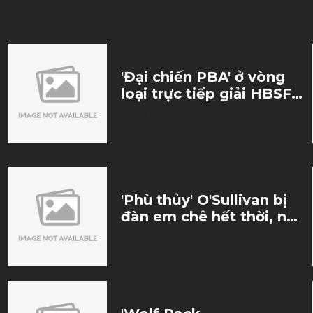
'Đại chiến PBA' ở vòng
loại trực tiếp giải HBSF
2023
25/12/2023
'Phù thủy' O'Sullivan bị
đàn em chê hết thời, nên
giải nghệ sớm
21/04/2022