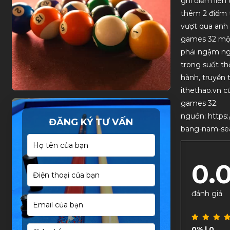
ghi điểm liên
thêm 2 điểm t
vượt qua anh
games 32 một
phải ngậm ngù
trong suốt th
hành, truyền 
ithethao.vn c
games 32.
nguồn: https
ĐĂNG KÝ TƯ VẤN
bang-nam-sea
0.
đánh giá
0%
| 0