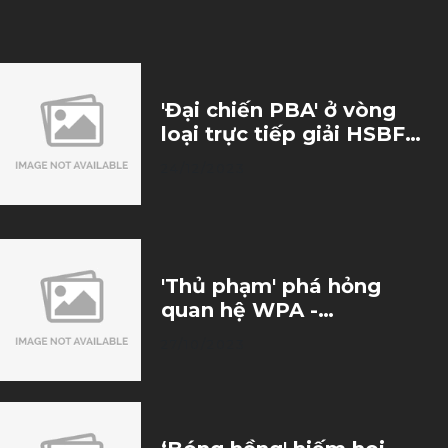
'Đại chiến PBA' ở vòng
loại trực tiếp giải HSBF
2023
24/12/2023
'Thủ phạm' phá hỏng
quan hệ WPA -
Matchroom và bí ẩn sau
27/10/2023
vụ bán thương hiệu
Nineball