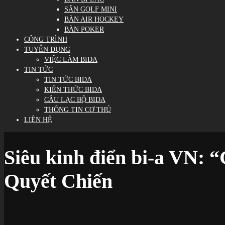
SÂN GOLF MINI
BÀN AIR HOCKEY
BÀN POKER
CÔNG TRÌNH
TUYỂN DỤNG
VIỆC LÀM BIDA
TIN TỨC
TIN TỨC BIDA
KIẾN THỨC BIDA
CÂU LẠC BỘ BIDA
THÔNG TIN CƠ THỦ
LIÊN HỆ
Siêu kinh điển bi-a VN: 
Quyết Chiến