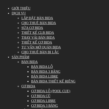
GIỚI THIỆU
DỊCH VỤ
LẮP ĐẶT BÀN BIDA
CHO THUÊ BÀN BIDA
SỬA CƠ BIDA
THIẾT KẾ CLB BIDA
THAY VẢI BÀN BIDA
THIẾT KẾ CƠ BIDA
TƯ VẤN MỞ QUÁN BIDA
CHO THUÊ BÀN BI LẮC
SẢN PHẨM
BÀN BIDA
BÀN BIDA LỖ
BÀN BIDA 3 BĂNG
BÀN BIDA LIBRE
BÀN BIDA THIẾT KẾ RIÊNG
CƠ BIDA
CƠ BIDA LỖ (POOL CUE)
CƠ BIDA CŨ
CƠ BIDA LIBRE
CƠ BIDA 3 BĂNG