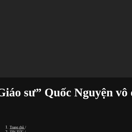
“Giáo sư” Quốc Nguyện vô 
Trang chủ
/