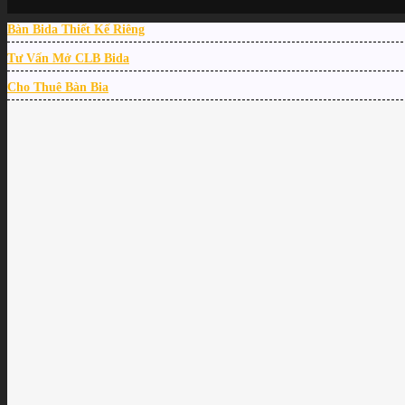
Bàn Bida Thiết Kế Riêng
Tư Vấn Mở CLB Bida
Cho Thuê Bàn Bia