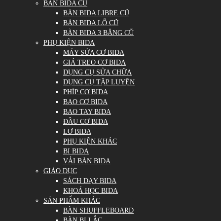
BÀN BIDA CŨ
BÀN BIDA LIBRE CŨ
BÀN BIDA LỖ CŨ
BÀN BIDA 3 BĂNG CŨ
PHỤ KIỆN BIDA
MÁY SỬA CƠ BIDA
GIÁ TREO CƠ BIDA
DỤNG CỤ SỬA CHỮA
DỤNG CỤ TẬP LUYỆN
PHÍP CƠ BIDA
BAO CƠ BIDA
BAO TAY BIDA
ĐẦU CƠ BIDA
LƠ BIDA
PHỤ KIỆN KHÁC
BI BIDA
VẢI BÀN BIDA
GIÁO DỤC
SÁCH DẠY BIDA
KHOÁ HỌC BIDA
SẢN PHẨM KHÁC
BÀN SHUFFLEBOARD
BÀN BI LẮC