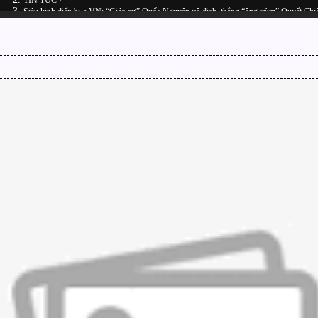
TIN TỨC
/
Siêu kinh điển bi-a VN: “Giáo sư” Quốc Nguyện vô địch, thắng “ông trùm” Quyết Chi