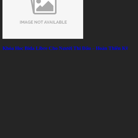
Khóa Học Bida Libre Cho Người Thi Đấu – Hoàn Thiện Kỹ
Thuật, Chiến Thuật Và Tâm Lý
Mon 08, 2026
Thuê bàn bida để thử nghiệm mô hình kinh doanh có hiệu quả