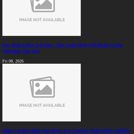
Dạy Bida Libre Tại Nhà – Học Linh Hoạt Với Huấn Luyện
Viên Đến Tận Nơi
Fri 08, 2026
Màu Vải Bàn Bida Nào Được Ưa Chuộng Nhất? Kinh Nghiệm