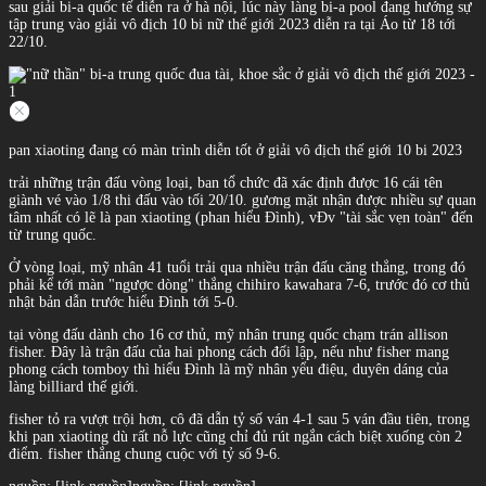
sau giải bi-a quốc tế diễn ra ở hà nội, lúc này làng bi-a pool đang hướng sự
tập trung vào giải vô địch 10 bi nữ thế giới 2023 diễn ra tại Áo từ 18 tới
22/10.
pan xiaoting đang có màn trình diễn tốt ở giải vô địch thế giới 10 bi 2023
trải những trận đấu vòng loại, ban tổ chức đã xác định được 16 cái tên
giành vé vào 1/8 thi đấu vào tối 20/10. gương mặt nhận được nhiều sự quan
tâm nhất có lẽ là pan xiaoting (phan hiểu Đình), vĐv "tài sắc vẹn toàn" đến
từ trung quốc.
Ở vòng loại, mỹ nhân 41 tuổi trải qua nhiều trận đấu căng thẳng, trong đó
phải kể tới màn "ngược dòng" thắng chihiro kawahara 7-6, trước đó cơ thủ
nhật bản dẫn trước hiểu Đình tới 5-0.
tại vòng đấu dành cho 16 cơ thủ, mỹ nhân trung quốc chạm trán allison
fisher. Đây là trận đấu của hai phong cách đối lập, nếu như fisher mang
phong cách tomboy thì hiểu Đình là mỹ nhân yểu điệu, duyên dáng của
làng billiard thế giới.
fisher tỏ ra vượt trội hơn, cô đã dẫn tỷ số ván 4-1 sau 5 ván đầu tiên, trong
khi pan xiaoting dù rất nỗ lực cũng chỉ đủ rút ngắn cách biệt xuống còn 2
điểm. fisher thắng chung cuộc với tỷ số 9-6.