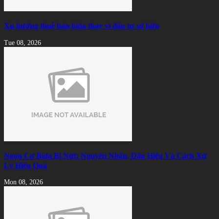
Xu hướng thuê bàn bida thay vì đầu tư sở hữu
Tue 08, 2026
Ngọn Cơ Bida Bị Nứt: Nguyên Nhân, Dấu Hiệu Và Cách Xử
Lý Hiệu Quả
Mon 08, 2026