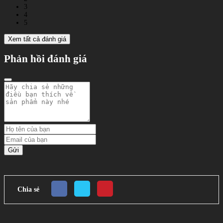
3
4
5
Xem tất cả đánh giá
Phản hồi đánh giá
Gửi
Chia sẻ