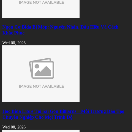
Ngọn Cơ Bida Bị Móp: Nguyên Nhân, Dấu Hiệu Và Cách
Khắc Phục
Wed 08, 2026
Học Bida Libre Tại Sài Gòn Billiards – Môi Trường Đào Tạo
Chuyên Nghiệp Cho Mọi Trình Độ
Wed 08, 2026