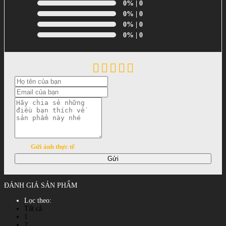
0%
| 0
0%
| 0
0%
| 0
0%
| 0
Gửi ảnh thực tế
Gửi
ĐÁNH GIÁ SẢN PHẨM
Lọc theo:
Tất cả
1
2