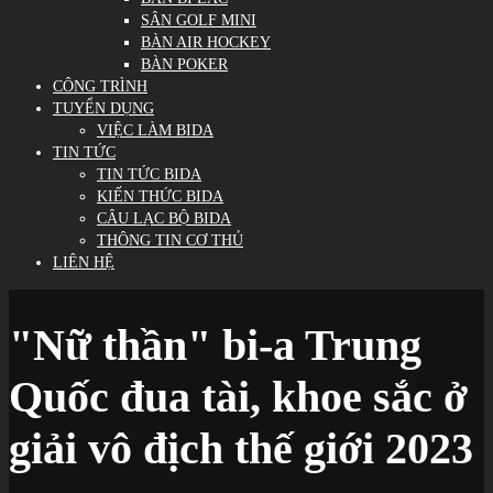
SÂN GOLF MINI
BÀN AIR HOCKEY
BÀN POKER
CÔNG TRÌNH
TUYỂN DỤNG
VIỆC LÀM BIDA
TIN TỨC
TIN TỨC BIDA
KIẾN THỨC BIDA
CÂU LẠC BỘ BIDA
THÔNG TIN CƠ THỦ
LIÊN HỆ
"Nữ thần" bi-a Trung
Quốc đua tài, khoe sắc ở
giải vô địch thế giới 2023