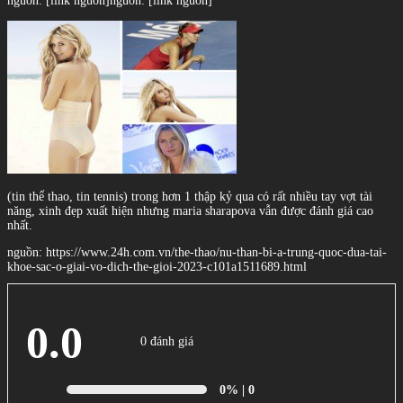
nguồn: [link nguồn]
nguồn: [link nguồn]
(tin thể thao, tin tennis) trong hơn 1 thập kỷ qua có rất nhiều tay vợt tài
năng, xinh đẹp xuất hiện nhưng maria sharapova vẫn được đánh giá cao
nhất.
nguồn: https://www.24h.com.vn/the-thao/nu-than-bi-a-trung-quoc-dua-tai-
khoe-sac-o-giai-vo-dich-the-gioi-2023-c101a1511689.html
0.0
0 đánh giá
0%
| 0