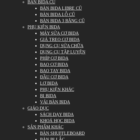
BÀN BIDA CŨ
BÀN BIDA LIBRE CŨ
BÀN BIDA LỖ CŨ
BÀN BIDA 3 BĂNG CŨ
PHỤ KIỆN BIDA
MÁY SỬA CƠ BIDA
GIÁ TREO CƠ BIDA
DỤNG CỤ SỬA CHỮA
DỤNG CỤ TẬP LUYỆN
PHÍP CƠ BIDA
BAO CƠ BIDA
BAO TAY BIDA
ĐẦU CƠ BIDA
LƠ BIDA
PHỤ KIỆN KHÁC
BI BIDA
VẢI BÀN BIDA
GIÁO DỤC
SÁCH DẠY BIDA
KHOÁ HỌC BIDA
SẢN PHẨM KHÁC
BÀN SHUFFLEBOARD
BÀN BI LẮC