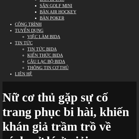
SÂN GOLF MINI
BÀN AIR HOCKEY
BÀN POKER
CÔNG TRÌNH
TUYỂN DỤNG
VIỆC LÀM BIDA
TIN TỨC
TIN TỨC BIDA
KIẾN THỨC BIDA
CÂU LẠC BỘ BIDA
THÔNG TIN CƠ THỦ
LIÊN HỆ
Nữ cơ thủ gặp sự cố
trang phục bi hài, khiến
khán giả trầm trồ về