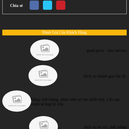
Chia sẻ
Đánh Giá Của Khách Hàng
good price - nice service
Dịch vụ nhanh gọn hạt dẻ.
Hàng chất lượng, nhân viên tư vấn nhiệt tình. Lần sau
mình sẽ ủng hộ tiếp
dịch vụ uy tín, chất lượng