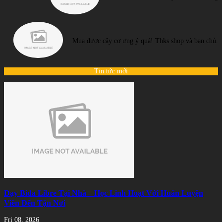
Mua được cây cơ ưng ý quá! Thks shop và bạn chủ.
Tin tức mới
Dạy Bida Libre Tại Nhà – Học Linh Hoạt Với Huấn Luyện
Viên Đến Tận Nơi
Fri 08, 2026