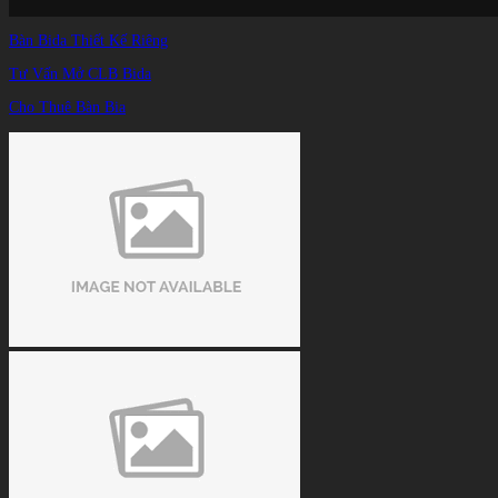
Bàn Bida Thiết Kế Riêng
Tư Vấn Mở CLB Bida
Cho Thuê Bàn Bia