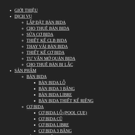
GIỚI THIỆU
DỊCH VỤ
LẮP ĐẶT BÀN BIDA
CHO THUÊ BÀN BIDA
SỬA CƠ BIDA
THIẾT KẾ CLB BIDA
THAY VẢI BÀN BIDA
THIẾT KẾ CƠ BIDA
TƯ VẤN MỞ QUÁN BIDA
CHO THUÊ BÀN BI LẮC
SẢN PHẨM
BÀN BIDA
BÀN BIDA LỖ
BÀN BIDA 3 BĂNG
BÀN BIDA LIBRE
BÀN BIDA THIẾT KẾ RIÊNG
CƠ BIDA
CƠ BIDA LỖ (POOL CUE)
CƠ BIDA CŨ
CƠ BIDA LIBRE
CƠ BIDA 3 BĂNG