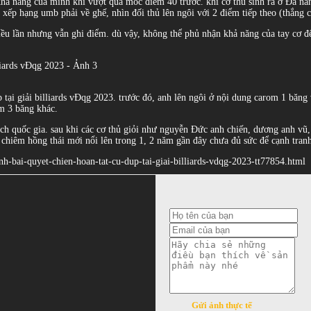
 khả năng của mình khi vượt qua mốc điểm 40 trước. khi cơ thủ sinh ra ở Đà nẵn
g xếp hạng umb phải về ghế, nhìn đối thủ lên ngôi với 2 điểm tiếp theo (thắng
hiều lần nhưng vẫn ghi điểm. dù vậy, không thể phủ nhận khả năng của tay cơ đ
tại giải billiards vĐqg 2023. trước đó, anh lên ngôi ở nội dung carom 1 băng
om 3 băng khác.
 địch quốc gia. sau khi các cơ thủ giỏi như nguyễn Đức anh chiến, dương anh 
 chiêm hồng thái mới nổi lên trong 1, 2 năm gần đây chưa đủ sức để cạnh tran
nh-bai-quyet-chien-hoan-tat-cu-dup-tai-giai-billiards-vdqg-2023-tt77854.html
Gửi ảnh thực tế