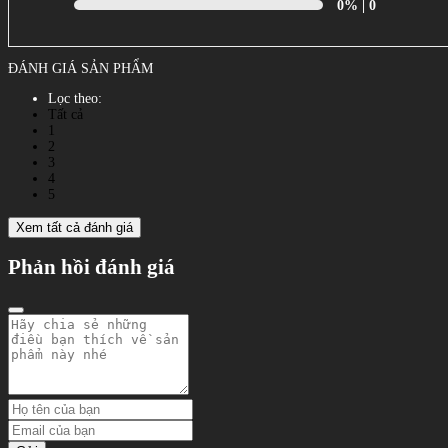
0%
| 0
ĐÁNH GIÁ SẢN PHẨM
Lọc theo:
Tất cả
1
2
3
4
5
Xem tất cả đánh giá
Phản hồi đánh giá