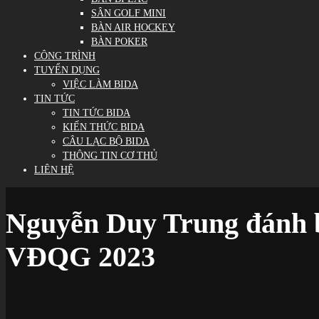
SÂN GOLF MINI
BÀN AIR HOCKEY
BÀN POKER
CÔNG TRÌNH
TUYỂN DỤNG
VIỆC LÀM BIDA
TIN TỨC
TIN TỨC BIDA
KIẾN THỨC BIDA
CÂU LẠC BỘ BIDA
THÔNG TIN CƠ THỦ
LIÊN HỆ
Nguyễn Duy Trung đánh bại
VĐQG 2023