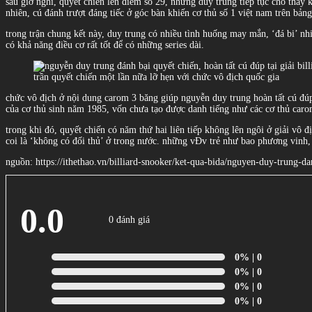
sau giờ nghĩ, quyết chiến lên điểm số 29, nhưng duy trung tiếp tục cho thấy
nhiên, cú đánh trượt đáng tiếc ở góc bàn khiến cơ thủ số 1 việt nam trên bản
trong trận chung kết này, duy trung có nhiều tình huống may mắn, ‘đá bi’ n
có khả năng điều cơ rất tốt để có những series dài.
trần quyết chiến một lần nữa lỡ hẹn với chức vô địch quốc gia
chức vô địch ở nội dung carom 3 băng giúp nguyễn duy trung hoàn tất cú đúp 
của cơ thủ sinh năm 1985, vốn chưa tạo được danh tiếng như các cơ thủ car
trong khi đó, quyết chiến có năm thứ hai liên tiếp không lên ngôi ở giải vô
coi là ‘không có đối thủ’ ở trong nước. những vĐv trẻ như bao phương vinh,
nguồn: https://ithethao.vn/billiard-snooker/ket-qua-bida/nguyen-duy-trung-da
0.0
0 đánh giá
0%
| 0
0%
| 0
0%
| 0
0%
| 0