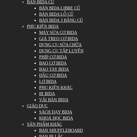
BÀN BIDA CŨ
BÀN BIDA LIBRE CŨ
BÀN BIDA LỖ CŨ
BÀN BIDA 3 BĂNG CŨ
PHỤ KIỆN BIDA
MÁY SỬA CƠ BIDA
GIÁ TREO CƠ BIDA
DỤNG CỤ SỬA CHỮA
DỤNG CỤ TẬP LUYỆN
PHÍP CƠ BIDA
BAO CƠ BIDA
BAO TAY BIDA
ĐẦU CƠ BIDA
LƠ BIDA
PHỤ KIỆN KHÁC
BI BIDA
VẢI BÀN BIDA
GIÁO DỤC
SÁCH DẠY BIDA
KHOÁ HỌC BIDA
SẢN PHẨM KHÁC
BÀN SHUFFLEBOARD
BÀN BI LẮC