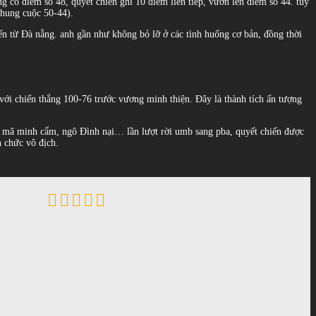
g có điểm số 48, quyết chiến ghi 10 điểm liên tiếp, vươn lên điểm số 44. tuy
 chung cuộc 50-44).
ến từ Đà nẵng. anh gần như không bỏ lỡ ở các tình huống cơ bản, đồng thời
 với chiến thắng 100-76 trước vương minh thiện. Đây là thành tích ấn tượng
vũ, mã minh cẩm, ngô Đình nại… lần lượt rời umb sang pba, quyết chiến được
h chức vô địch.