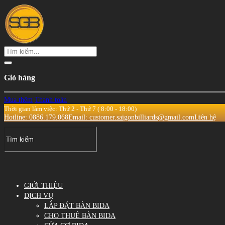
Giỏ hàng
Mua thêm
Thanh toán
Thời gian làm việc: Thứ 2 - Thứ 7 ( 8:00 - 18:00)
Hotline: 0886.179.068
Email: customer.saigonbilliards@gmail.com
Liên hệ
GIỚI THIỆU
DỊCH VỤ
LẮP ĐẶT BÀN BIDA
CHO THUÊ BÀN BIDA