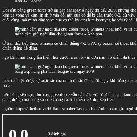
laon 4-1 legend
Đội đầu bảng green force trở lại gặp hanapay ở ngày thi đấu 20/9, nhưng cho
kim ga yong và kim jin ah ở ván đôi nữ, qua đó để bị dẫn trước 0-2. dù vậy,
cuối cùng, mã minh cẩm vượt qua cơ thủ kỳ cựu kim beouyng ho với tỷ số 11
minh cẩm giữ ngôi đầu cho green force - Ảnh pba
Ở trận đấu tiếp theo, winners có chiến thắng 4-2 trước sy bazzar để thoát k
chiến thắng dễ dàng.
ngô Đình nại trong lần hiếm hoi được ra sân ở ván đơn nam 15 điểm đã thua tr
bảng xếp hạng pba team league sau ngày 20/9
laon thể hiện được sự xuất sắc của mình ở trận đấu cuối ngày khi thắng legen
force.
trên bảng xếp hạng lúc này, greenforce vẫn dẫn đầu với 51 điểm, hơn laon 3 đ
đang đứng cuối bảng và có khoảng cách 1 điểm với đội xếp trên.
nguồn: https://ithethao.vn/billiard-snooker/ket-qua-bida/minh-cam-giu-ngoi-
0.0
0 đánh giá