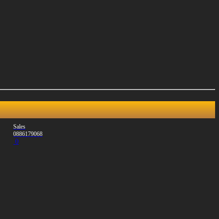
Sales
0886179068
0