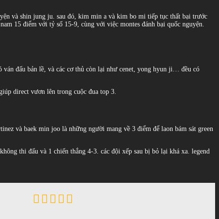
n và shin jung ju. sau đó, kim min a và kim bo mi tiếp tục thất bại trước
ơn nam 15 điểm với tỷ số 15-9, cùng với việc montes đánh bại quốc nguyện.
ó ván đấu bản lề, và các cơ thủ còn lại như cenet, yong hyun ji… đều có
giúp direct vươn lên trong cuộc đua top 3.
martinez và baek min joo là những người mang về 3 điểm để laon bám sát green
hông thi đấu và 1 chiến thắng 4-3. các đội xếp sau bị bỏ lại khá xa. legend