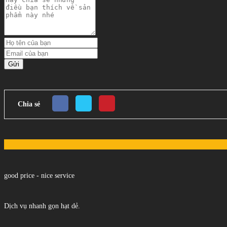
Gửi
Chia sẻ
good price - nice service
Dịch vụ nhanh gọn hạt dẻ.