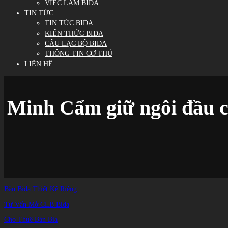
VIỆC LÀM BIDA
TIN TỨC
TIN TỨC BIDA
KIẾN THỨC BIDA
CÂU LẠC BỘ BIDA
THÔNG TIN CƠ THỦ
LIÊN HỆ
Minh Cẩm giữ ngôi đầu ch
Bàn Bida Thiết Kế Riêng
Tư Vấn Mở CLB Bida
Cho Thuê Bàn Bia