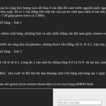
 jae ho cùng kim heung woo để thua ở ván đấu đôi nam trước nguyễn quốc nguyệ
 ‘nhà xanh’ đã có 3 ván thắng liên tiếp khi cho jae ho vượt qua coklu ở ván đ
-7 để giúp green force có 2 điểm.
hỏi nhóm cuối bảng. phương linh và anh chiến thắng ván đôi nam giúp winners c
ước lee sang dae của phoenix, nhưng direct vẫn thắng với tỷ số 4-2. trận này 
d với tỷ số 4-1, trong đó 2 ván cuối họ thắng trắng 9-0 và 11-0. oh tae jun, 
iểm. 'nhà xanh' bị đối thủ thu hẹp khoảng cách trên bảng xếp hạng sau 1 ngày k
dau-cho-green-force-winners-thoat-khoi-vi-tri-cuoi-bang-tt84043.html