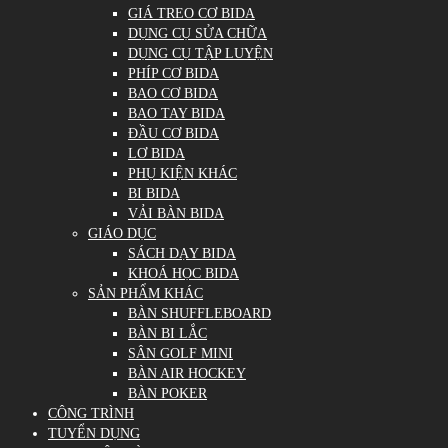
GIÁ TREO CƠ BIDA
DỤNG CỤ SỬA CHỮA
DỤNG CỤ TẬP LUYỆN
PHÍP CƠ BIDA
BAO CƠ BIDA
BAO TAY BIDA
ĐẦU CƠ BIDA
LƠ BIDA
PHỤ KIỆN KHÁC
BI BIDA
VẢI BÀN BIDA
GIÁO DỤC
SÁCH DẠY BIDA
KHOÁ HỌC BIDA
SẢN PHẨM KHÁC
BÀN SHUFFLEBOARD
BÀN BI LẮC
SÂN GOLF MINI
BÀN AIR HOCKEY
BÀN POKER
CÔNG TRÌNH
TUYỂN DỤNG