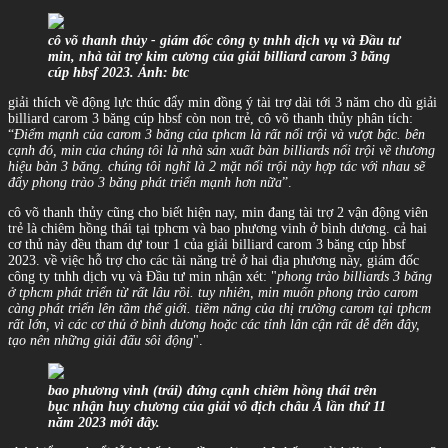
cô võ thanh thủy - giám đốc công ty tnhh dịch vụ và Đầu tư
min, nhà tài trợ kim cương của giải billiard carom 3 băng
cúp hbsf 2023. Ảnh: btc
giải thích về động lực thúc đẩy min đồng ý tài trợ dài tới 3 năm cho dù giải
billiard carom 3 băng cúp hbsf còn non trẻ, cô võ thanh thủy phân tích:
“
Điểm mạnh của carom 3 băng của tphcm là rất nổi trội và vượt bậc. bên
cạnh đó, min của chúng tôi là nhà sản xuất bàn billiards nổi trội về thương
hiệu bàn 3 băng. chúng tôi nghĩ là 2 mặt nổi trội này hợp tác với nhau sẽ
đẩy phong trào 3 băng phát triển mạnh hơn nữa
”.
cô võ thanh thủy cũng cho biết hiện nay, min đang tài trợ 2 vận động viên
trẻ là chiêm hồng thái tại tphcm và bao phương vinh ở bình dương. cả hai
cơ thủ này đều tham dự tour 1 của giải billiard carom 3 băng cúp hbsf
2023. về việc hỗ trợ cho các tài năng trẻ ở hai địa phương này, giám đốc
công ty tnhh dịch vụ và Đầu tư min nhận xét: "
phong trào billiards 3 băng
ở tphcm phát triển từ rất lâu rồi. tuy nhiên, min muốn phong trào carom
càng phát triển lên tầm thế giới. tiềm năng của thị trường carom tại tphcm
rất lớn, vì các cơ thủ ở bình dương hoặc các tỉnh lân cận rất dễ đến đây,
tạo nên những giải đấu sôi động
".
bao phương vinh (trái) đứng cạnh chiêm hồng thái trên
bục nhận huy chương của giải vô địch châu Á lần thứ 11
năm 2023 mới đây.