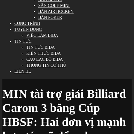
SÂN GOLF MINI
BÀN AIR HOCKEY
BÀN POKER
CÔNG TRÌNH
TUYỂN DỤNG
VIỆC LÀM BIDA
TIN TỨC
TIN TỨC BIDA
KIẾN THỨC BIDA
CÂU LẠC BỘ BIDA
THÔNG TIN CƠ THỦ
LIÊN HỆ
MIN tài trợ giải Billiard
Carom 3 băng Cúp
HBSF: Hai đơn vị mạnh