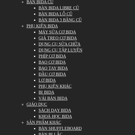
BÀN BIDA CŨ
BÀN BIDA LIBRE CŨ
BÀN BIDA LỖ CŨ
BÀN BIDA 3 BĂNG CŨ
PHỤ KIỆN BIDA
MÁY SỬA CƠ BIDA
GIÁ TREO CƠ BIDA
DỤNG CỤ SỬA CHỮA
DỤNG CỤ TẬP LUYỆN
PHÍP CƠ BIDA
BAO CƠ BIDA
BAO TAY BIDA
ĐẦU CƠ BIDA
LƠ BIDA
PHỤ KIỆN KHÁC
BI BIDA
VẢI BÀN BIDA
GIÁO DỤC
SÁCH DẠY BIDA
KHOÁ HỌC BIDA
SẢN PHẨM KHÁC
BÀN SHUFFLEBOARD
BÀN BI LẮC