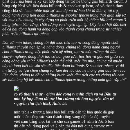
phát biểu sau buổi lễ ký kết hợp đồng tài trợ hệ thống giải billiards carom 3
băng cúp hbsf với liên đoàn billiards & snooker tp.hcm, cô võ thanh thủy
cũng chia sẻ: “
min table thật sự vinh dự và tự hào khi là đơn vị tài trợ,
đồng hành cùng liên đoàn billiards & snooker tphcm trong thời gian sắp tới
với mục tiêu chung là xây dựng và phát triển một hệ thống billiard carom 3
băng tphcm bền vững, chất lượng và chuyên nghiệp. Đây là cơ hội đặc biệt
để cả hai đồng hành và đóng góp vào thành công chung trong sự nghiệp
phát triển billiards tại tphcm.
Đối với min table, chúng tôi đặt mục tiêu tạo ra cộng đồng người chơi
billiards chuyên nghiệp và năng động. chúng tôi đồng hành cùng người
chơi billiards trong việc phát triển kỹ năng, tạo ra môi trường thi đấu
chuyên nghiệp, đồng thời tạo cơ hội giao lưu, học hỏi và gắn kết giữa các
cộng đồng yêu thích billiards toàn thế giới. một lần nữa, chúng tôi muốn
bày tỏ lòng biết ơn sâu sắc đến liên đoàn billiards & snooker tphcm, vì đã
tin tưởng và lựa chọn chúng tôi làm đối tác cho hệ thống giải đầu tiên của
liên đoàn. chúng ta đã có những bước khởi đầu tích cực và chúng tôi cam
kết luôn ủng hộ hết mình cho billiards tphcm trong những mùa giải sắp tới
”.
cô võ thanh thủy - giám đốc công ty tnhh dịch vụ và Đầu tư
min ký hợp đồng tài trợ kim cương với ông nguyễn văn trí
- quyền chủ tịch hbsf. Ảnh: btc
min table - thương hiệu bàn billiards đến từ hàn quốc đã góp
một phần công sức vào thành công vang dội của đội tuyển
việt nam bằng việc tài trợ cho sea games 31 năm trước 6 bàn
thi đấu nội dung pool và 2 bàn thi đấu nội dung carom: min