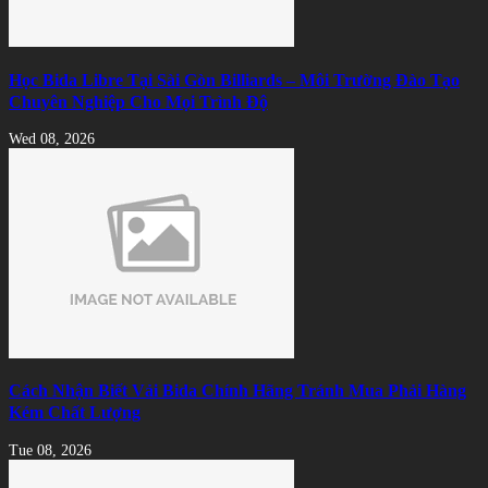
Học Bida Libre Tại Sài Gòn Billiards – Môi Trường Đào Tạo
Chuyên Nghiệp Cho Mọi Trình Độ
Wed 08, 2026
Cách Nhận Biết Vải Bida Chính Hãng Tránh Mua Phải Hàng
Kém Chất Lượng
Tue 08, 2026