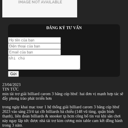
ĐĂNG KÝ TƯ VẤN
Gửi
23/04/2023
TIN TỨC
min tài trợ giải billiard carom 3 băng cúp hbsf: hai đơn vị mạnh hợp tác sẽ
đẩy phong trào phát trriển hơn
trong ngày khai mạc tour 1 hệ thống giải billiard carom 3 băng cúp hbsf
2023 vào sáng 23/4 tại clb billiards bà chiểu (148 vũ tùng, quận bình
thạnh), liên đoàn billiards & snooker tp.hcm công bố tin vui khi sân chơi
này ngay lập tức được nhà tài trợ kim cương min table cam kết đồng hành
trong 3 năm.