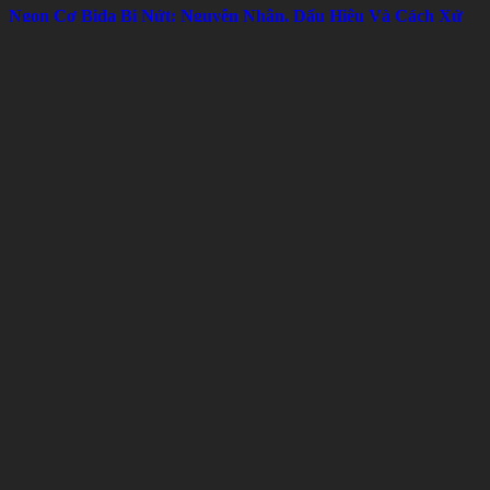
Ngọn Cơ Bida Bị Nứt: Nguyên Nhân, Dấu Hiệu Và Cách Xử
Lý Hiệu Quả
Mon 08, 2026
Khóa Học Bida Libre Cho Người Thi Đấu – Hoàn Thiện Kỹ
Thuật, Chiến Thuật Và Tâm Lý
Mon 08, 2026
Bài viết liên quan