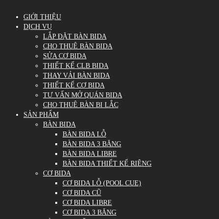
GIỚI THIỆU
DỊCH VỤ
LẮP ĐẶT BÀN BIDA
CHO THUÊ BÀN BIDA
SỬA CƠ BIDA
THIẾT KẾ CLB BIDA
THAY VẢI BÀN BIDA
THIẾT KẾ CƠ BIDA
TƯ VẤN MỞ QUÁN BIDA
CHO THUÊ BÀN BI LẮC
SẢN PHẨM
BÀN BIDA
BÀN BIDA LỖ
BÀN BIDA 3 BĂNG
BÀN BIDA LIBRE
BÀN BIDA THIẾT KẾ RIÊNG
CƠ BIDA
CƠ BIDA LỖ (POOL CUE)
CƠ BIDA CŨ
CƠ BIDA LIBRE
CƠ BIDA 3 BĂNG