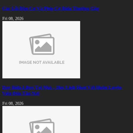
Các Lỗi Đầu Cơ Và Phíp Cơ Bida Thường Gặp
Fri 08, 2026
Dạy Bida Libre Tại Nhà – Học Linh Hoạt Với Huấn Luyện
Viên Đến Tận Nơi
Fri 08, 2026