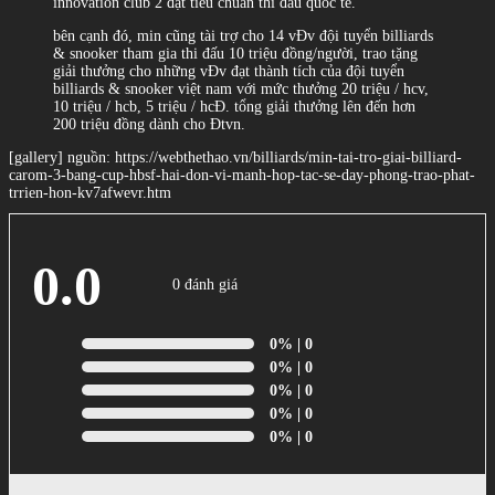
innovation club 2 đạt tiêu chuẩn thi đấu quốc tế.
bên cạnh đó, min cũng tài trợ cho 14 vĐv đội tuyển billiards
& snooker tham gia thi đấu 10 triệu đồng/người, trao tặng
giải thưởng cho những vĐv đạt thành tích của đội tuyển
billiards & snooker việt nam với mức thưởng 20 triệu / hcv,
10 triệu / hcb, 5 triệu / hcĐ. tổng giải thưởng lên đến hơn
200 triệu đồng dành cho Đtvn.
[gallery] nguồn: https://webthethao.vn/billiards/min-tai-tro-giai-billiard-
carom-3-bang-cup-hbsf-hai-don-vi-manh-hop-tac-se-day-phong-trao-phat-
trrien-hon-kv7afwevr.htm
0.0
0 đánh giá
0%
| 0
0%
| 0
0%
| 0
0%
| 0
0%
| 0