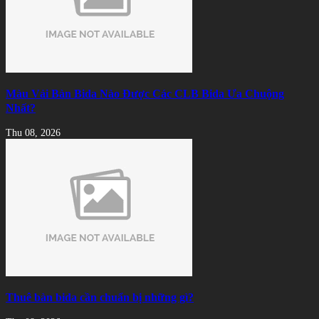
Màu Vải Bàn Bida Nào Được Các CLB Bida Ưa Chuộng
Nhất?
Thu 08, 2026
Thuê bàn bida cần chuẩn bị những gì?