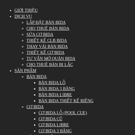
GIỚI THIỆU
DỊCH VỤ
LẮP ĐẶT BÀN BIDA
CHO THUÊ BÀN BIDA
SỬA CƠ BIDA
THIẾT KẾ CLB BIDA
THAY VẢI BÀN BIDA
THIẾT KẾ CƠ BIDA
TƯ VẤN MỞ QUÁN BIDA
CHO THUÊ BÀN BI LẮC
SẢN PHẨM
BÀN BIDA
BÀN BIDA LỖ
BÀN BIDA 3 BĂNG
BÀN BIDA LIBRE
BÀN BIDA THIẾT KẾ RIÊNG
CƠ BIDA
CƠ BIDA LỖ (POOL CUE)
CƠ BIDA CŨ
CƠ BIDA LIBRE
CƠ BIDA 3 BĂNG