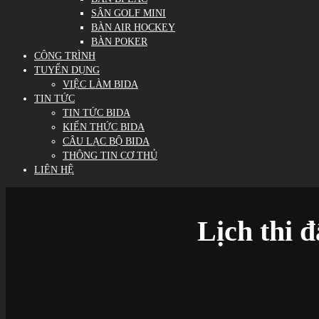
SÂN GOLF MINI
BÀN AIR HOCKEY
BÀN POKER
CÔNG TRÌNH
TUYỂN DỤNG
VIỆC LÀM BIDA
TIN TỨC
TIN TỨC BIDA
KIẾN THỨC BIDA
CÂU LẠC BỘ BIDA
THÔNG TIN CƠ THỦ
LIÊN HỆ
Lịch thi 