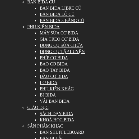
BÀN BIDA CŨ
BÀN BIDA LIBRE CŨ
BÀN BIDA LỖ CŨ
BÀN BIDA 3 BĂNG CŨ
PHỤ KIỆN BIDA
MÁY SỬA CƠ BIDA
GIÁ TREO CƠ BIDA
DỤNG CỤ SỬA CHỮA
DỤNG CỤ TẬP LUYỆN
PHÍP CƠ BIDA
BAO CƠ BIDA
BAO TAY BIDA
ĐẦU CƠ BIDA
LƠ BIDA
PHỤ KIỆN KHÁC
BI BIDA
VẢI BÀN BIDA
GIÁO DỤC
SÁCH DẠY BIDA
KHOÁ HỌC BIDA
SẢN PHẨM KHÁC
BÀN SHUFFLEBOARD
BÀN BI LẮC