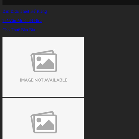
Bàn Bida Thiết Kế Riêng
Tư Vấn Mở CLB Bida
Cho Thuê Bàn Bia