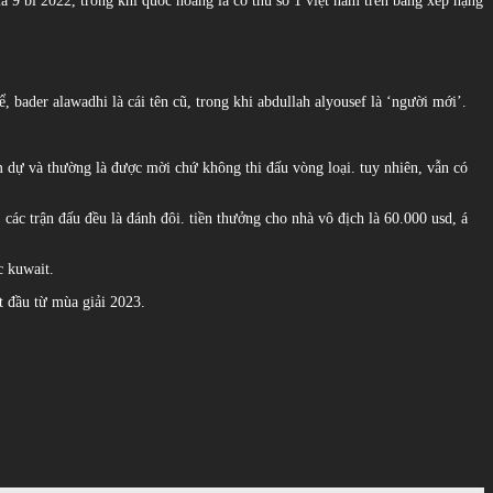
a 9 bi 2022, trong khi quốc hoàng là cơ thủ số 1 việt nam trên bảng xếp hạng
 bader alawadhi là cái tên cũ, trong khi abdullah alyousef là ‘người mới’.
m dự và thường là được mời chứ không thi đấu vòng loại. tuy nhiên, vẫn có
các trận đấu đều là đánh đôi. tiền thưởng cho nhà vô địch là 60.000 usd, á
c kuwait.
ắt đầu từ mùa giải 2023.