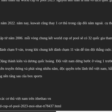
t nam tham dự world cup of pool 2023. nguyễn anh tuấn là nhà vô địch quốc gi
 năm 2022. năm nay, kuwait cũng thay 1 cơ thủ trong cặp đôi năm ngoái. cụ thể,
 lập từ năm 2006. mỗi vòng chung kết world cup of pool sẽ có 32 quốc gia tha
đánh chạm 9 ván, trong khi chung kết đánh chạm 11 ván để tìm đội thắng cuộc. 
à Đặng thành kiên và dương quốc hoàng. Đội việt nam dừng bước ở vòng 1 trướ
quyền truyền thông và phát sóng nhiều năm, độc quyền trên lãnh thổ việt nam, b
ng nền tảng sau của box sports
 các cơ thủ việt nam trên ithethao.vn
orld-cup-of-pool-2023-moi-nhat-tt78437.html