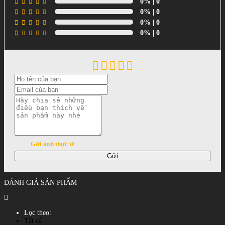
0%
| 0
0%
| 0
0%
| 0
0%
| 0
Gửi ảnh thực tế
Gửi
ĐÁNH GIÁ SẢN PHẨM
Lọc theo:
Tất cả