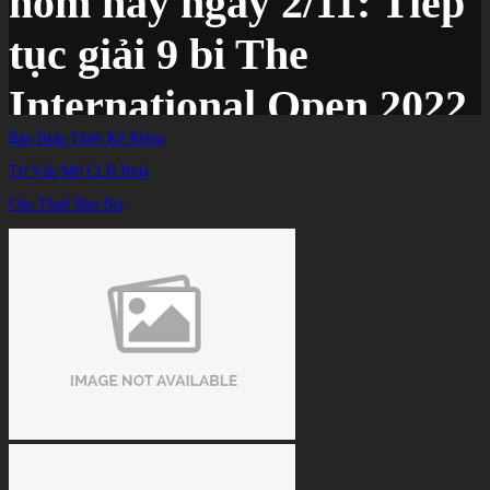
hôm nay ngày 2/11: Tiếp
tục giải 9 bi The
International Open 2022
Bàn Bida Thiết Kế Riêng
Tư Vấn Mở CLB Bida
Trang chủ
/
TIN TỨC
/
Cho Thuê Bàn Bia
Lịch thi đấu Billiards hôm nay ngày 2/11: Tiếp tục giải 9 bi The International Open
2022