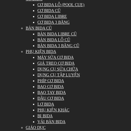
CƠ BIDA LỖ (POOL CUE)
CƠ BIDA CŨ
CƠ BIDA LIBRE
CƠ BIDA 3 BĂNG
BÀN BIDA CŨ
BÀN BIDA LIBRE CŨ
BÀN BIDA LỖ CŨ
BÀN BIDA 3 BĂNG CŨ
PHỤ KIỆN BIDA
MÁY SỬA CƠ BIDA
GIÁ TREO CƠ BIDA
DỤNG CỤ SỬA CHỮA
DỤNG CỤ TẬP LUYỆN
PHÍP CƠ BIDA
BAO CƠ BIDA
BAO TAY BIDA
ĐẦU CƠ BIDA
LƠ BIDA
PHỤ KIỆN KHÁC
BI BIDA
VẢI BÀN BIDA
GIÁO DỤC