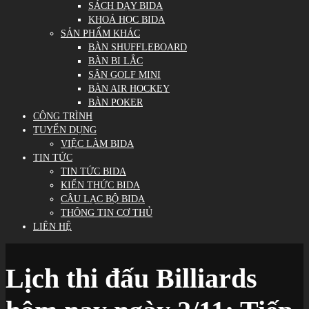
SÁCH DẠY BIDA
KHOÁ HỌC BIDA
SẢN PHẨM KHÁC
BÀN SHUFFLEBOARD
BÀN BI LẮC
SÂN GOLF MINI
BÀN AIR HOCKEY
BÀN POKER
CÔNG TRÌNH
TUYỂN DỤNG
VIỆC LÀM BIDA
TIN TỨC
TIN TỨC BIDA
KIẾN THỨC BIDA
CÂU LẠC BỘ BIDA
THÔNG TIN CƠ THỦ
LIÊN HỆ
Lịch thi đấu Billiards