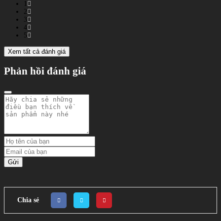
1
2
3
4
5
Xem tất cả đánh giá
Phản hồi đánh giá
Gửi
Chia sẻ