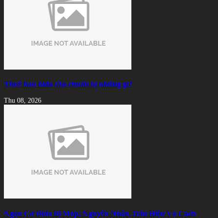
Thuê bàn bida cần chuẩn bị những gì?
Thu 08, 2026
Ngọn Cơ Bida Bị Móp: Nguyên Nhân, Dấu Hiệu Và Cách