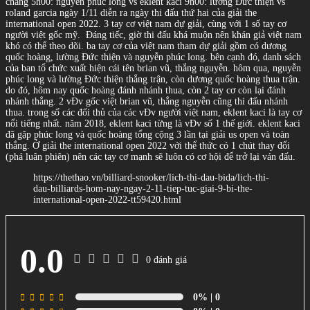
chang 5h00: nguyễn phúc long vs eklent kaci 9h00: lường Đức thiện vs
roland garcia ngày 1/11 diễn ra ngày thi đấu thứ hai của giải the
international open 2022. 3 tay cơ việt nam dự giải, cùng với 1 số tay cơ
người việt gốc mỹ.
Đáng tiếc, giờ thi đấu khá muộn nên khán giả việt nam
khó có thể theo dõi. ba tay cơ của việt nam tham dự giải gồm có dương
quốc hoàng, lường Đức thiện và nguyễn phúc long. bên cạnh đó, danh sách
của ban tổ chức xuất hiện cái tên brian vũ, thắng nguyễn. hôm qua, nguyễn
phúc long và lường Đức thiện thắng trận, còn dương quốc hoàng thua trận.
do đó, hôm nay quốc hoàng đánh nhánh thua, còn 2 tay cơ còn lại đánh
nhánh thắng. 2 vĐv gốc việt brian vũ, thắng nguyễn cũng thi đấu nhánh
thua. trong số các đối thủ của các vĐv người việt nam, eklent kaci là tay cơ
nổi tiếng nhất. năm 2018, eklent kaci từng là vĐv số 1 thế giới. eklent kaci
đã gặp phúc long và quốc hoàng tổng cộng 3 lần tại giải us open và toàn
thắng. Ở giải the international open 2022 với thể thức có 1 chút thay đổi
(phá luân phiên) nên các tay cơ mạnh sẽ luôn có cơ hội để trở lại ván đấu.
https://thethao.vn/billiard-snooker/lich-thi-dau-bida/lich-thi-
dau-billiards-hom-nay-ngay-2-11-tiep-tuc-giai-9-bi-the-
international-open-2022-tt59420.html
0.0
0 đánh giá
0%
| 0