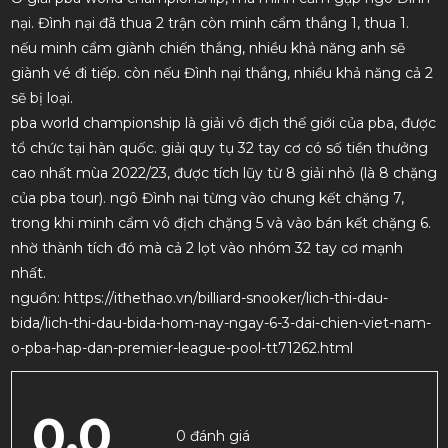
nại. Đình nại đã thua 2 trận còn minh cẩm thắng 1, thua 1.
nếu minh cẩm giành chiến thắng, nhiều khả năng anh sẽ
giành vé đi tiếp. còn nếu Đình nại thắng, nhiều khả năng cả 2
sẽ bị loại.
pba world championship là giải vô địch thế giới của pba, được
tổ chức tại hàn quốc. giải quy tụ 32 tay cơ có số tiền thưởng
cao nhất mùa 2022/23, được tích lũy từ 8 giải nhỏ (là 8 chặng
của pba tour). ngô Đình nại từng vào chung kết chặng 7,
trong khi minh cẩm vô địch chặng 5 và vào bán kết chặng 6.
nhờ thành tích đó mà cả 2 lọt vào nhóm 32 tay cơ mạnh
nhất.
nguồn: https://ithethao.vn/billiard-snooker/lich-thi-dau-
bida/lich-thi-dau-bida-hom-nay-ngay-6-3-dai-chien-viet-nam-
o-pba-hap-dan-premier-league-pool-tt71262.html
0.0
0 đánh giá