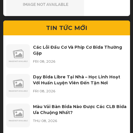
Dịch vụ nhanh gọn hạt dẻ.
TIN TỨC MỚI
Các Lỗi Đầu Cơ Và Phíp Cơ Bida Thường
Gặp
FRI 08, 2026
Dạy Bida Libre Tại Nhà – Học Linh Hoạt
Với Huấn Luyện Viên Đến Tận Nơi
FRI 08, 2026
Hàng chất lượng, nhân viên tư vấn nhiệt tình. Lần sau
mình sẽ ủng hộ tiếp
Màu Vải Bàn Bida Nào Được Các CLB Bida
Ưa Chuộng Nhất?
THU 08, 2026