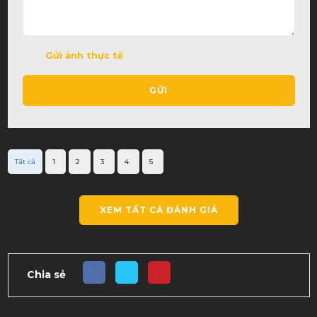
Gửi ảnh thực tế
GỬI
Tất cả
1
2
3
4
5
XEM TẤT CẢ ĐÁNH GIÁ
Chia sẻ