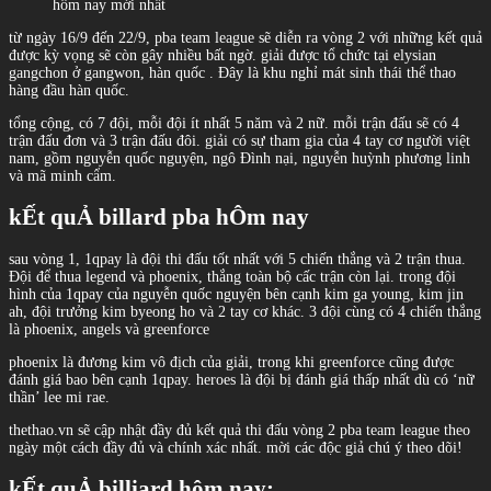
hôm nay mới nhất
từ ngày 16/9 đến 22/9, pba team league sẽ diễn ra vòng 2 với những kết quả
được kỳ vọng sẽ còn gây nhiều bất ngờ. giải được tổ chức tại elysian
gangchon ở gangwon, hàn quốc . Đây là khu nghỉ mát sinh thái thể thao
hàng đầu hàn quốc.
tổng cộng, có 7 đội, mỗi đội ít nhất 5 năm và 2 nữ. mỗi trận đấu sẽ có 4
trận đấu đơn và 3 trận đấu đôi. giải có sự tham gia của 4 tay cơ người việt
nam, gồm nguyễn quốc nguyện, ngô Đình nại, nguyễn huỳnh phương linh
và mã minh cẩm.
kẾt quẢ billard pba hÔm nay
sau vòng 1, 1qpay là đội thi đấu tốt nhất với 5 chiến thắng và 2 trận thua.
Đội để thua legend và phoenix, thắng toàn bộ cấc trận còn lại. trong đội
hình của 1qpay của nguyễn quốc nguyện bên cạnh kim ga young, kim jin
ah, đội trưởng kim byeong ho và 2 tay cơ khác. 3 đội cùng có 4 chiến thắng
là phoenix, angels và greenforce
phoenix là đương kim vô địch của giải, trong khi greenforce cũng được
đánh giá bao bên cạnh 1qpay. heroes là đội bị đánh giá thấp nhất dù có ‘nữ
thần’ lee mi rae.
thethao.vn sẽ cập nhật đầy đủ kết quả thi đấu vòng 2 pba team league theo
ngày một cách đầy đủ và chính xác nhất. mời các độc giả chú ý theo dõi!
kẾt quẢ billiard hôm nay: