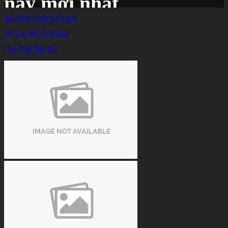
nay mới nhất
Bàn Bida Thiết Kế Riêng
Tư Vấn Mở CLB Bida
Trang chủ
/
TIN TỨC
/
Cho Thuê Bàn Bia
Kết quả billiard vòng 2 PBA Team League, kq PBA Team League hôm nay mới
nhất