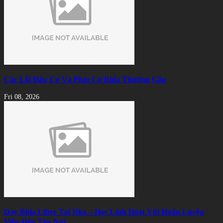
Các Lỗi Đầu Cơ Và Phíp Cơ Bida Thường Gặp
Fri 08, 2026
Dạy Bida Libre Tại Nhà – Học Linh Hoạt Với Huấn Luyện
Viên Đến Tận Nơi