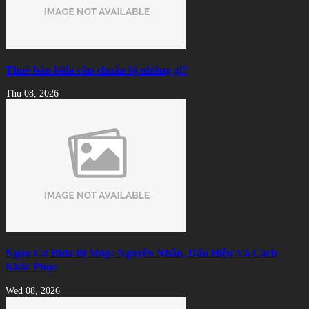
Thuê bàn bida cần chuẩn bị những gì?
Thu 08, 2026
Ngọn Cơ Bida Bị Móp: Nguyên Nhân, Dấu Hiệu Và Cách
Khắc Phục
Wed 08, 2026