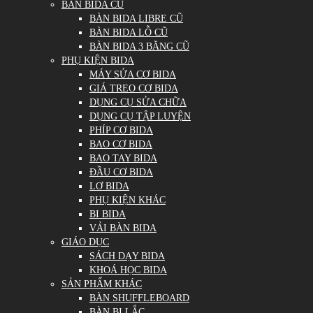
BÀN BIDA CŨ
BÀN BIDA LIBRE CŨ
BÀN BIDA LỖ CŨ
BÀN BIDA 3 BĂNG CŨ
PHỤ KIỆN BIDA
MÁY SỬA CƠ BIDA
GIÁ TREO CƠ BIDA
DỤNG CỤ SỬA CHỮA
DỤNG CỤ TẬP LUYỆN
PHÍP CƠ BIDA
BAO CƠ BIDA
BAO TAY BIDA
ĐẦU CƠ BIDA
LƠ BIDA
PHỤ KIỆN KHÁC
BI BIDA
VẢI BÀN BIDA
GIÁO DỤC
SÁCH DẠY BIDA
KHOÁ HỌC BIDA
SẢN PHẨM KHÁC
BÀN SHUFFLEBOARD
BÀN BI LẮC