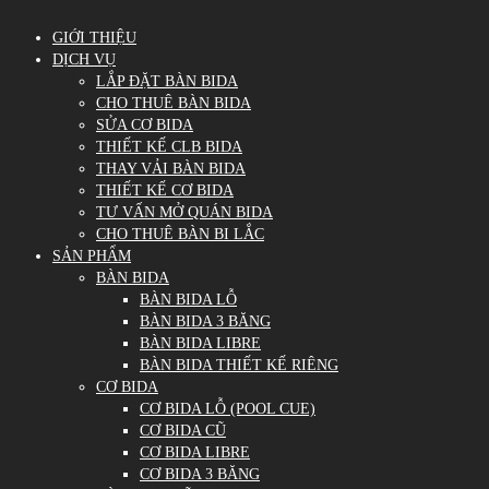
GIỚI THIỆU
DỊCH VỤ
LẮP ĐẶT BÀN BIDA
CHO THUÊ BÀN BIDA
SỬA CƠ BIDA
THIẾT KẾ CLB BIDA
THAY VẢI BÀN BIDA
THIẾT KẾ CƠ BIDA
TƯ VẤN MỞ QUÁN BIDA
CHO THUÊ BÀN BI LẮC
SẢN PHẨM
BÀN BIDA
BÀN BIDA LỖ
BÀN BIDA 3 BĂNG
BÀN BIDA LIBRE
BÀN BIDA THIẾT KẾ RIÊNG
CƠ BIDA
CƠ BIDA LỖ (POOL CUE)
CƠ BIDA CŨ
CƠ BIDA LIBRE
CƠ BIDA 3 BĂNG