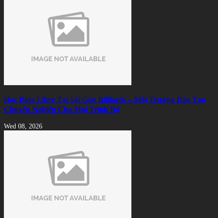
Học Bida Libre Tại Sài Gòn Billiards – Môi Trường Đào Tạo
Chuyên Nghiệp Cho Mọi Trình Độ
Wed 08, 2026