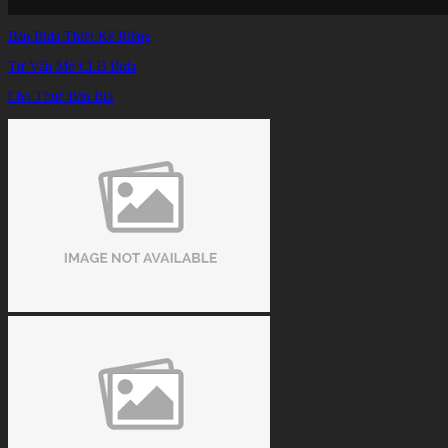
Bàn Bida Thiết Kế Riêng
Tư Vấn Mở CLB Bida
Cho Thuê Bàn Bia