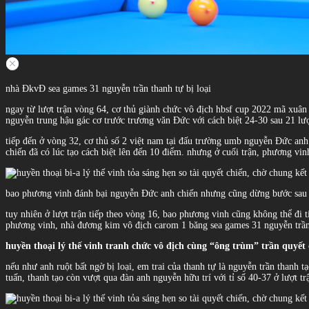
nhà ĐkvĐ sea games 31 nguyễn trần thanh tự bị loại
ngay từ lượt trận vòng 64, cơ thủ giành chức vô địch hbsf cup 2022 mã xuân c
nguyễn trung hậu gác cơ trước trương văn Đức với cách biệt 24-30 sau 21 lượ
tiếp đến ở vòng 32, cơ thủ số 2 việt nam tại đấu trường umb nguyễn Đức anh 
chiến đã có lúc tạo cách biệt lên đến 10 điểm. nhưng ở cuối trận, phương vin
bao phương vinh đánh bại nguyễn Đức anh chiến nhưng cũng dừng bước sau
tuy nhiên ở lượt trận tiếp theo vòng 16, bao phương vinh cũng không thể đi t
phương vinh, nhà đương kim vô địch carom 1 băng sea games 31 nguyễn trần 
huyền thoại lý thế vinh tranh chức vô địch cùng “ông trùm” trần quyết 
nếu như anh ruột bất ngờ bị loại, em trai của thanh tự là nguyễn trần thanh t
tuấn, thanh tạo còn vượt qua đàn anh nguyễn hữu trí với tỉ số 40-37 ở lượt tr