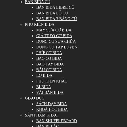
BÀN BIDA CŨ
BÀN BIDA LIBRE CŨ
BÀN BIDA LỖ CŨ
BÀN BIDA 3 BĂNG CŨ
PHỤ KIỆN BIDA
MÁY SỬA CƠ BIDA
GIÁ TREO CƠ BIDA
DỤNG CỤ SỬA CHỮA
DỤNG CỤ TẬP LUYỆN
PHÍP CƠ BIDA
BAO CƠ BIDA
BAO TAY BIDA
ĐẦU CƠ BIDA
LƠ BIDA
PHỤ KIỆN KHÁC
BI BIDA
VẢI BÀN BIDA
GIÁO DỤC
SÁCH DẠY BIDA
KHOÁ HỌC BIDA
SẢN PHẨM KHÁC
BÀN SHUFFLEBOARD
BÀN BI LẮC