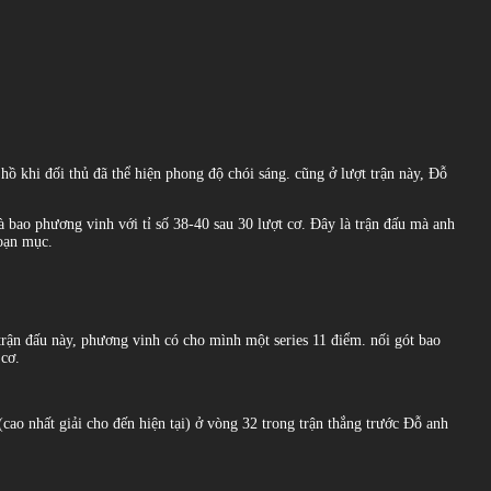
hồ khi đối thủ đã thể hiện phong độ chói sáng. cũng ở lượt trận này, Đỗ
à bao phương vinh với tỉ số 38-40 sau 30 lượt cơ. Đây là trận đấu mà anh
goạn mục.
 trận đấu này, phương vinh có cho mình một series 11 điểm. nối gót bao
 cơ.
(cao nhất giải cho đến hiện tại) ở vòng 32 trong trận thắng trước Đỗ anh