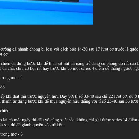
ường đã nhanh chóng bị loại với cách biệt 14-30 sau 17 lượt cơ trước lê quốc 
t cơ.
chiến đã dừng bước khi để thua sát nút tài năng trẻ đang có phong độ rất cao l
h đã chắt chiu cơ hội rất hay trước khi có một series 4 điểm để thắng ngược n
 đó
iếp khi thất thủ trước nguyễn hữu Đây với tỉ số 33-40 sau chỉ 22 lượt cơ. dù ở
thanh tự dừng bước khi để thua nguyễn hữu thắng với tỉ số 23-40 sau 36 lượt
chiến
ạo lại có một ngày thi đấu vô cùng xuất sắc. không chỉ ghi được series 14 điểm 
ận sau đó để giành quyền vào tứ kết.