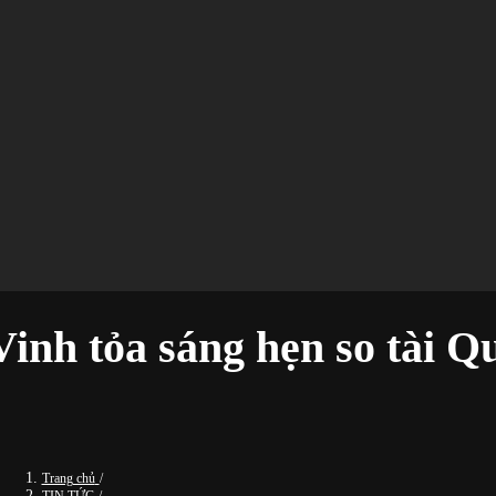
inh tỏa sáng hẹn so tài Q
Trang chủ
/