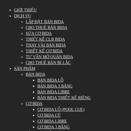
GIỚI THIỆU
DỊCH VỤ
LẮP ĐẶT BÀN BIDA
CHO THUÊ BÀN BIDA
SỬA CƠ BIDA
THIẾT KẾ CLB BIDA
THAY VẢI BÀN BIDA
THIẾT KẾ CƠ BIDA
TƯ VẤN MỞ QUÁN BIDA
CHO THUÊ BÀN BI LẮC
SẢN PHẨM
BÀN BIDA
BÀN BIDA LỖ
BÀN BIDA 3 BĂNG
BÀN BIDA LIBRE
BÀN BIDA THIẾT KẾ RIÊNG
CƠ BIDA
CƠ BIDA LỖ (POOL CUE)
CƠ BIDA CŨ
CƠ BIDA LIBRE
CƠ BIDA 3 BĂNG