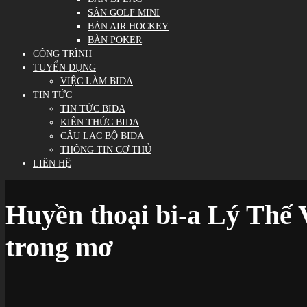
SÂN GOLF MINI
BÀN AIR HOCKEY
BÀN POKER
CÔNG TRÌNH
TUYỂN DỤNG
VIỆC LÀM BIDA
TIN TỨC
TIN TỨC BIDA
KIẾN THỨC BIDA
CÂU LẠC BỘ BIDA
THÔNG TIN CƠ THỦ
LIÊN HỆ
Huyền thoại bi-a Lý Thế V
trong mơ