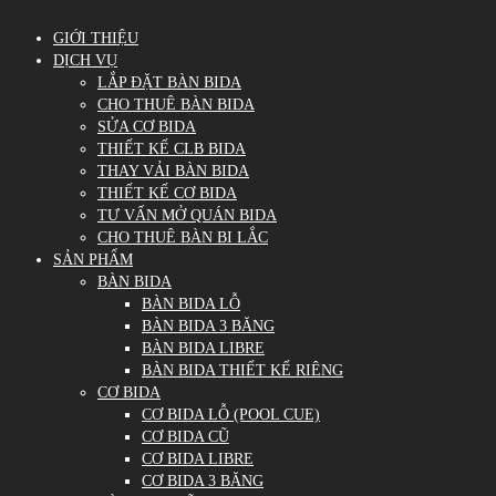
GIỚI THIỆU
DỊCH VỤ
LẮP ĐẶT BÀN BIDA
CHO THUÊ BÀN BIDA
SỬA CƠ BIDA
THIẾT KẾ CLB BIDA
THAY VẢI BÀN BIDA
THIẾT KẾ CƠ BIDA
TƯ VẤN MỞ QUÁN BIDA
CHO THUÊ BÀN BI LẮC
SẢN PHẨM
BÀN BIDA
BÀN BIDA LỖ
BÀN BIDA 3 BĂNG
BÀN BIDA LIBRE
BÀN BIDA THIẾT KẾ RIÊNG
CƠ BIDA
CƠ BIDA LỖ (POOL CUE)
CƠ BIDA CŨ
CƠ BIDA LIBRE
CƠ BIDA 3 BĂNG