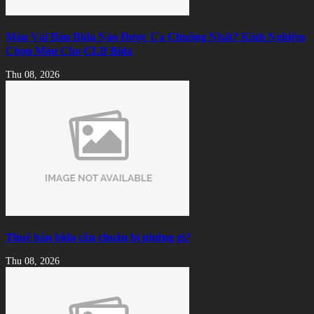
Màu Vải Bàn Bida Nào Được Ưa Chuộng Nhất? Kinh Nghiệm
Chọn Màu Cho CLB Bida
Thu 08, 2026
Thuê bàn bida cần chuẩn bị những gì?
Thu 08, 2026