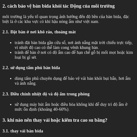
2. cách bảo vệ bàn bida khỏi tác Động của môi trường
môi trường là yếu tố quan trọng ảnh hưởng đến độ bền của bàn bida, đặc
biệt là ở các khu vực có khí hậu nóng ẩm như việt nam.
2.1. Đặt bàn ở nơi khô ráo, thoáng mát
tránh đặt bàn bida gần cửa sổ, nơi ánh nắng mặt trời chiếu trực tiếp,
vì nhiệt độ cao có thể làm cong vênh khung bàn.
tránh để bàn ở nơi có độ ẩm cao để hạn chế gỗ bị mối mọt hoặc kim
loại bị gỉ sét.
2.2. sử dụng tấm phủ bàn bida
dùng tấm phủ chuyên dụng để bảo vệ vải bàn khỏi bụi bẩn, hơi ẩm
và ánh nắng.
2.3. Điều chỉnh nhiệt độ và độ ẩm trong phòng
sử dụng máy hút ẩm hoặc điều hòa không khí để duy trì độ ẩm ở
mức ổn định (khoảng 40-60%).
3. khi nào nên thay vải hoặc kiểm tra cao su băng?
3.1. thay vải bàn bida