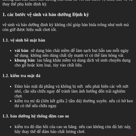
thay thế phụ kiện định kỳ.
1. các bước vệ sinh và bảo dưỡng Định kỳ
vệ sinh và bảo dưỡng định kỳ không chỉ giúp bàn bida trông như mới mà
còn giữ được hiệu suất chơi tốt.
1.1. vệ sinh bề mặt bàn
vải bàn
: sử dụng bàn chải mềm để làm sạch bụi bẩn sau mỗi ngày
sử dụng. không nên dùng chất tẩy mạnh vì có thể làm hỏng vải.
khung bàn
: lau bằng khăn mềm và dung dịch vệ sinh chuyên dụng
cho gỗ hoặc kim loại, tùy vào chất liệu.
1.2. kiểm tra mặt đá
Đảm bảo mặt đá phẳng và không bị nứt. nếu phát hiện các vết nứt
nhỏ, cần sửa chữa ngay để tránh làm ảnh hưởng đến trải nghiệm
chơi.
kiểm tra mí đá (liên kết giữa 2 tấm đá) thường xuyên. nếu có hở keo
thì có thể sửa chữa ngay.
1.3. bảo dưỡng hệ thống đệm cao su
kiểm tra độ đàn hồi của cao su băng. nếu cao không còn đủ lực nảy,
hãy thay thế để đảm bảo chất lượng chơi.