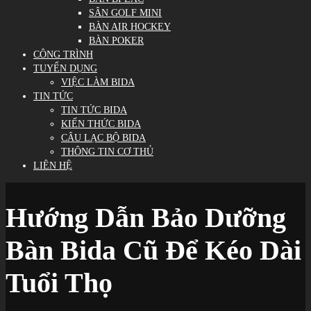
SÂN GOLF MINI
BÀN AIR HOCKEY
BÀN POKER
CÔNG TRÌNH
TUYỂN DỤNG
VIỆC LÀM BIDA
TIN TỨC
TIN TỨC BIDA
KIẾN THỨC BIDA
CÂU LẠC BỘ BIDA
THÔNG TIN CƠ THỦ
LIÊN HỆ
Hướng Dẫn Bảo Dưỡng
Bàn Bida Cũ Để Kéo Dài
Tuổi Thọ