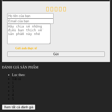
Gửi ảnh thực tế
Gửi
ĐÁNH GIÁ SẢN PHẨM
Lọc theo:
Tất cả
1
2
3
4
5
Xem tất cả đánh giá