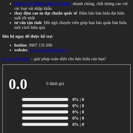
dịch vụ vệ sinh và thay vải bàn
: nhanh chóng, chất lượng cao với
các loại vải nhập khẩu.
thay đệm cao su đạt chuẩn quốc tế
: Đảm bảo bàn bida đạt hiệu
suất tốt nhất.
tư vấn tận tình
: Đội ngũ chuyên viên giúp bạn bảo quản bàn bida
một cách hiệu quả.
liên hệ ngay để được hỗ trợ:
hotline
: 0907.131.696
website
:
www.saigonbilliards.vn
sài gòn billiards
– giải pháp toàn diện cho bàn bida của bạn!
0.0
0 đánh giá
0%
| 0
0%
| 0
0%
| 0
0%
| 0
0%
| 0