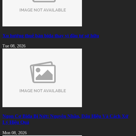
Xu hướng thuê bàn bida thay vì đầu tư sở hữu
Tue 08, 2026
Ngọn Cơ Bida Bị Nứt: Nguyên Nhân, Dấu Hiệu Và Cách Xử
Lý Hiệu Quả
Mon 08, 2026