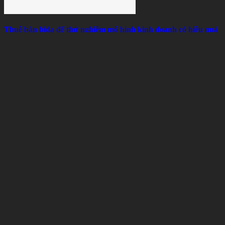
Thuê bàn bida để thử nghiệm mô hình kinh doanh có hiệu quả
không?
Sun 08, 2026
Thành Phần Cấu Tạo Vải Bàn Bida Và Những Điều Người
Chơi Nên Biết
Sat 08, 2026
Bài viết liên quan