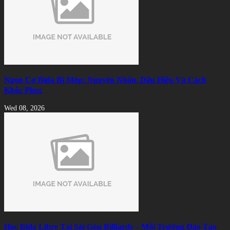
Ngọn Cơ Bida Bị Móp: Nguyên Nhân, Dấu Hiệu Và Cách
Khắc Phục
Wed 08, 2026
Học Bida Libre Tại Sài Gòn Billiards – Môi Trường Đào Tạo