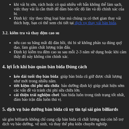
khi vải bị sờn, rách hoặc có quá nhiều vết bẩn không thể làm sạch,
việc thay vải là cần thiết để đảm bảo tốc độ lăn và độ chính xác của
bi.
Định kỳ: tùy theo từng loại bàn mà chúng ta có thơi gian thay vải
thích hợp, bạn có thể xem chi tiết tại
dịch vụ thay vải bàn bida
.
3.2. kiểm tra và thay đệm cao su
nếu cao su băng mất độ đàn hồi, thì bi sẽ không phản xạ đúng quỹ
đạo, làm giảm chất lượng trận đấu.
Định kỳ kiểm tra đệm cao su sau mỗi 2-3 năm sử dụng hoặc khi cảm
thấy độ nảy không còn chính xác.
4. lợi Ích khi bảo quản bàn bida Đúng cách
kéo dài tuổi thọ bàn bida
: giúp bàn bida cũ giữ được chất lượng
như mới trong nhiều năm.
tiết kiệm chi phí sửa chữa
: bảo dưỡng định kỳ giúp phát hiện sớm
các vấn đề và tránh chi phí sửa chữa lớn.
cải thiện trải nghiệm chơi
: bàn bida luôn trong tình trạng tốt nhất,
đảm bảo trận đấu luôn thú vị.
5. dịch vụ bảo dưỡng bàn bida cũ uy tín tại sài gòn billiards
sài gòn billiards không chỉ cung cấp bàn bida cũ chất lượng mà còn hỗ trợ
dịch vụ bảo dưỡng, vệ sinh, và thay thế phụ kiện chuyên nghiệp.