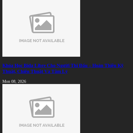
Khóa Học Bida Libre Cho Người Thi Đấu – Hoàn Thiện Kỹ
Thuật, Chiến Thuật Và Tâm Lý
Mon 08, 2026