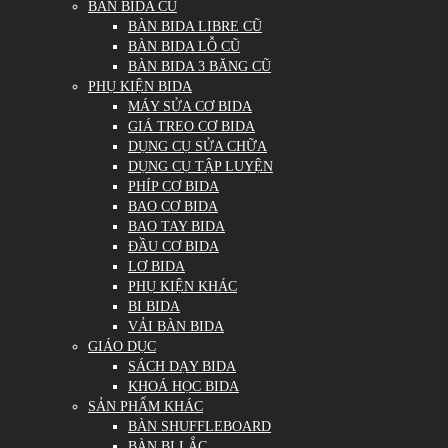
BÀN BIDA CŨ
BÀN BIDA LIBRE CŨ
BÀN BIDA LỖ CŨ
BÀN BIDA 3 BĂNG CŨ
PHỤ KIỆN BIDA
MÁY SỬA CƠ BIDA
GIÁ TREO CƠ BIDA
DỤNG CỤ SỬA CHỮA
DỤNG CỤ TẬP LUYỆN
PHÍP CƠ BIDA
BAO CƠ BIDA
BAO TAY BIDA
ĐẦU CƠ BIDA
LƠ BIDA
PHỤ KIỆN KHÁC
BI BIDA
VẢI BÀN BIDA
GIÁO DỤC
SÁCH DẠY BIDA
KHOÁ HỌC BIDA
SẢN PHẨM KHÁC
BÀN SHUFFLEBOARD
BÀN BI LẮC