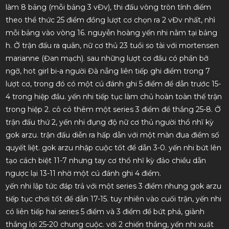
làm 8 bảng (mỗi bảng 3 vĐv), thi đấu vòng tròn tính điểm
theo thể thức 25 điểm đồng lượt cơ chọn ra 2 vĐv nhất, nhì
mỗi bảng vào vòng 16. nguyễn hoàng yến nhi nằm tại bảng
h. Ở trận đấu ra quân, nữ cơ thủ 23 tuổi so tài với mortensen
marianne (Đan mạch). sau những lượt cơ đầu có phần bỡ
ngỡ, hot girl bi-a người Đà nẵng liên tiếp ghi điểm trong 7
lượt cơ, trong đó có một cú đánh ghi 5 điểm để dẫn trước 15-
4 trong hiệp đầu. yến nhi tiếp tục làm chủ hoàn toàn thế trận
trong hiệp 2. cô có thêm một series 3 điểm để thắng 25-8. Ở
trận đấu thứ 2, yến nhi đụng độ nữ cơ thủ người thổ nhĩ kỳ
gok arzu. trận đấu diễn ra hấp dẫn với một màn đua điểm số
quyết liệt. gok arzu nhập cuộc tốt để dẫn 3-0. yến nhi bứt lên
tạo cách biệt 11-7 nhưng tay cơ thổ nhĩ kỳ đảo chiều dẫn
ngược lại 13-11 nhờ một cú đánh ghi 4 điểm.
yến nhi lập tức đáp trả với một series 3 điểm nhưng gok arzu
tiếp tục chơi tốt để dẫn 17-15. tuy nhiên vào cuối trận, yến nhi
có liên tiếp hai series 5 điểm và 3 điểm để bứt phá, giành
thắng lợi 25-20 chung cuộc. với 2 chiến thắng, yến nhi xuất