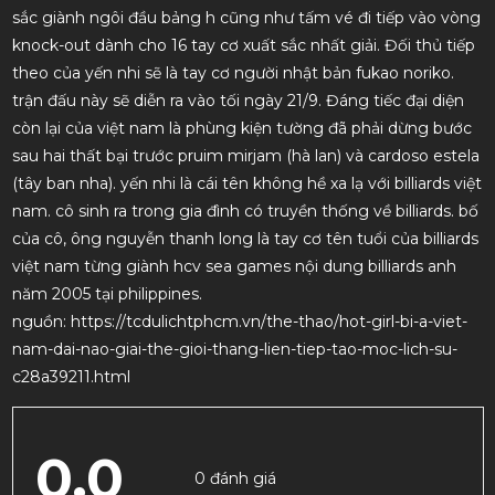
sắc giành ngôi đầu bảng h cũng như tấm vé đi tiếp vào vòng
knock-out dành cho 16 tay cơ xuất sắc nhất giải. Đối thủ tiếp
theo của yến nhi sẽ là tay cơ người nhật bản fukao noriko.
trận đấu này sẽ diễn ra vào tối ngày 21/9. Đáng tiếc đại diện
còn lại của việt nam là phùng kiện tường đã phải dừng bước
sau hai thất bại trước pruim mirjam (hà lan) và cardoso estela
(tây ban nha). yến nhi là cái tên không hề xa lạ với billiards việt
nam. cô sinh ra trong gia đình có truyền thống về billiards. bố
của cô, ông nguyễn thanh long là tay cơ tên tuổi của billiards
việt nam từng giành hcv sea games nội dung billiards anh
năm 2005 tại philippines.
nguồn: https://tcdulichtphcm.vn/the-thao/hot-girl-bi-a-viet-
nam-dai-nao-giai-the-gioi-thang-lien-tiep-tao-moc-lich-su-
c28a39211.html
0.0
0 đánh giá