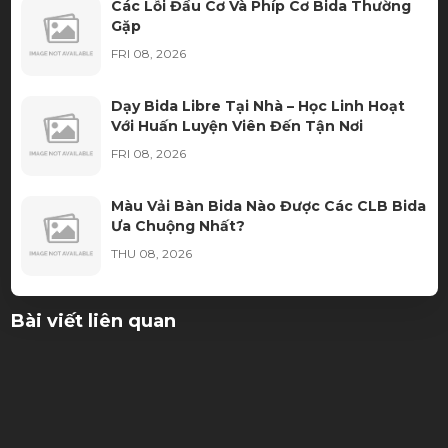
Các Lỗi Đầu Cơ Và Phíp Cơ Bida Thường
Gặp
FRI 08, 2026
Dạy Bida Libre Tại Nhà – Học Linh Hoạt
Với Huấn Luyện Viên Đến Tận Nơi
FRI 08, 2026
Màu Vải Bàn Bida Nào Được Các CLB Bida
Ưa Chuộng Nhất?
THU 08, 2026
Thuê bàn bida cần chuẩn bị những gì?
Bài viết liên quan
THU 08, 2026
Ngọn Cơ Bida Bị Móp: Nguyên Nhân, Dấu
Hiệu Và Cách Khắc Phục