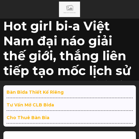
Hot girl bi-a Việt
Nam đại náo giải
thế giới, thắng liên
tiếp tạo mốc lịch sử
Trang
TIN
Hot girl bi-a Việt Nam đại náo giải thế giới, thắng liên
chủ
/
TỨC
/
tiếp tạo mốc lịch sử
Bàn Bida Thiết Kế Riêng
Tư Vấn Mở CLB Bida
Cho Thuê Bàn Bia