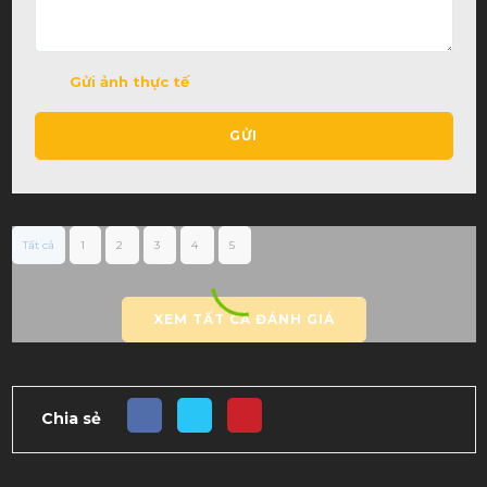
Gửi ảnh thực tế
GỬI
Tất cả
1
2
3
4
5
XEM TẤT CẢ ĐÁNH GIÁ
Chia sẻ