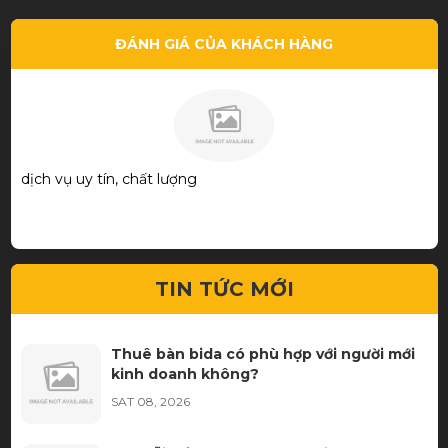
ĐÁNH GIÁ CỦA KHÁCH HÀNG
dịch vụ uy tín, chất lượng
Mu
TIN TỨC MỚI
Thuê bàn bida có phù hợp với người mới
kinh doanh không?
SAT 08, 2026