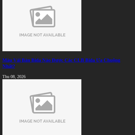
Màu Vải Bàn Bida Nào Được Các CLB Bida Ưa Chuộng
Nhất?
Thu 08, 2026