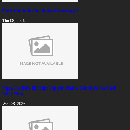
Thuê bàn bida cần chuẩn bị những gì?
Thu 08, 2026
Ngọn Cơ Bida Bị Móp: Nguyên Nhân, Dấu Hiệu Và Cách
Khắc Phục
Wed 08, 2026