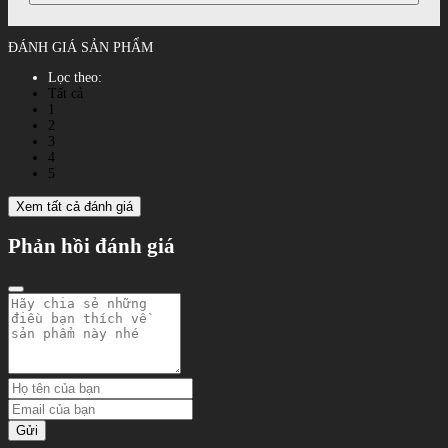
ĐÁNH GIÁ SẢN PHẨM
Lọc theo:
Tất cả
1
2
3
4
5
Xem tất cả đánh giá
Phản hồi đánh giá
Gửi