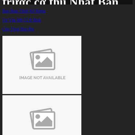
trước cơ thủ Nhật Bản
Bàn Bida Thiết Kế Riêng
Tư Vấn Mở CLB Bida
Trang chủ
/
TIN TỨC
/
Cho Thuê Bàn Bia
Dương Quốc Hoàng thắng liền 6 ván, lội ngược dòng khó tin trước cơ thủ Nhật
Bản