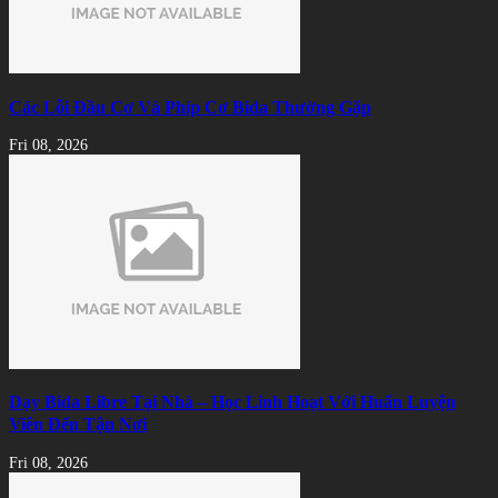
Các Lỗi Đầu Cơ Và Phíp Cơ Bida Thường Gặp
Fri 08, 2026
Dạy Bida Libre Tại Nhà – Học Linh Hoạt Với Huấn Luyện
Viên Đến Tận Nơi
Fri 08, 2026