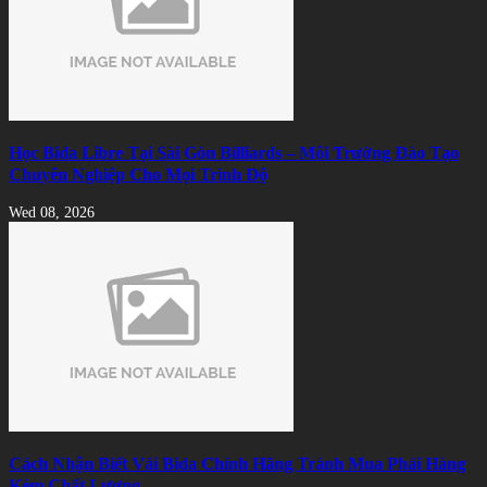
Học Bida Libre Tại Sài Gòn Billiards – Môi Trường Đào Tạo
Chuyên Nghiệp Cho Mọi Trình Độ
Wed 08, 2026
Cách Nhận Biết Vải Bida Chính Hãng Tránh Mua Phải Hàng
Kém Chất Lượng