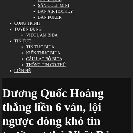
SÂN GOLF MINI
BÀN AIR HOCKEY
BÀN POKER
CÔNG TRÌNH
TUYỂN DỤNG
VIỆC LÀM BIDA
TIN TỨC
TIN TỨC BIDA
KIẾN THỨC BIDA
CÂU LẠC BỘ BIDA
THÔNG TIN CƠ THỦ
LIÊN HỆ
Dương Quốc Hoàng
thắng liền 6 ván, lội
ngược dòng khó tin