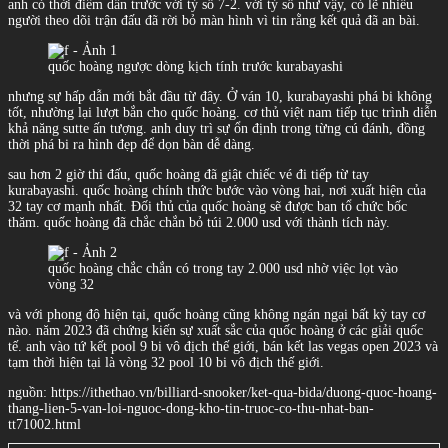
anh có thời điểm dẫn trước với tỷ số 7-2. với tỷ số như vậy, có lẽ nhiều
người theo dõi trận đấu đã rời bỏ màn hình vì tin rằng kết quả đã an bài.
quốc hoàng ngược dòng kịch tính trước kurabayashi
nhưng sự hấp dẫn mới bắt đầu từ đây. Ở ván 10, kurabayashi phá bi không
tốt, nhường lại lượt bắn cho quốc hoàng. cơ thủ việt nam tiếp tục trình diễn
khả năng sutte ấn tượng. anh duy trì sự ổn định trong từng cú đánh, đồng
thời phá bi ra hình đẹp để dọn bàn dễ dàng.
sau hơn 2 giờ thi đấu, quốc hoàng đã giật chiếc vé đi tiếp từ tay
kurabayashi. quốc hoàng chính thức bước vào vòng hai, nơi xuất hiện của
32 tay cơ mạnh nhất. Đối thủ của quốc hoàng sẽ được ban tổ chức bốc
thăm. quốc hoàng đã chắc chắn bỏ túi 2.000 usd với thành tích này.
quốc hoàng chắc chắn có trong tay 2.000 usd nhờ việc lọt vào
vòng 32
và với phong độ hiện tại, quốc hoàng cũng không ngán ngại bất kỳ tay cơ
nào. năm 2023 đã chứng kiến sự xuất sắc của quốc hoàng ở các giải quốc
tế. anh vào tứ kết pool 9 bi vô địch thế giới, bán kết las vegas open 2023 và
tạm thời hiện tại là vòng 32 pool 10 bi vô địch thế giới.
nguồn: https://ithethao.vn/billiard-snooker/ket-qua-bida/duong-quoc-hoang-
thang-lien-5-van-loi-nguoc-dong-kho-tin-truoc-co-thu-nhat-ban-
tt71002.html