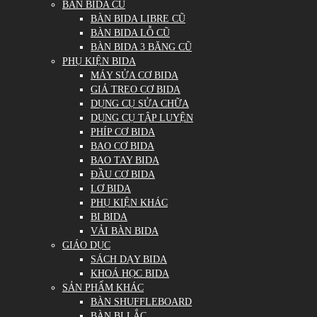
BÀN BIDA CŨ
BÀN BIDA LIBRE CŨ
BÀN BIDA LỖ CŨ
BÀN BIDA 3 BĂNG CŨ
PHỤ KIỆN BIDA
MÁY SỬA CƠ BIDA
GIÁ TREO CƠ BIDA
DỤNG CỤ SỬA CHỮA
DỤNG CỤ TẬP LUYỆN
PHÍP CƠ BIDA
BAO CƠ BIDA
BAO TAY BIDA
ĐẦU CƠ BIDA
LƠ BIDA
PHỤ KIỆN KHÁC
BI BIDA
VẢI BÀN BIDA
GIÁO DỤC
SÁCH DẠY BIDA
KHOÁ HỌC BIDA
SẢN PHẨM KHÁC
BÀN SHUFFLEBOARD
BÀN BI LẮC