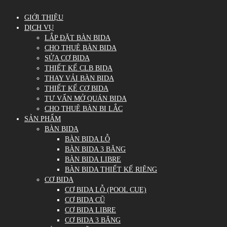
GIỚI THIỆU
DỊCH VỤ
LẮP ĐẶT BÀN BIDA
CHO THUÊ BÀN BIDA
SỬA CƠ BIDA
THIẾT KẾ CLB BIDA
THAY VẢI BÀN BIDA
THIẾT KẾ CƠ BIDA
TƯ VẤN MỞ QUÁN BIDA
CHO THUÊ BÀN BI LẮC
SẢN PHẨM
BÀN BIDA
BÀN BIDA LỖ
BÀN BIDA 3 BĂNG
BÀN BIDA LIBRE
BÀN BIDA THIẾT KẾ RIÊNG
CƠ BIDA
CƠ BIDA LỖ (POOL CUE)
CƠ BIDA CŨ
CƠ BIDA LIBRE
CƠ BIDA 3 BĂNG