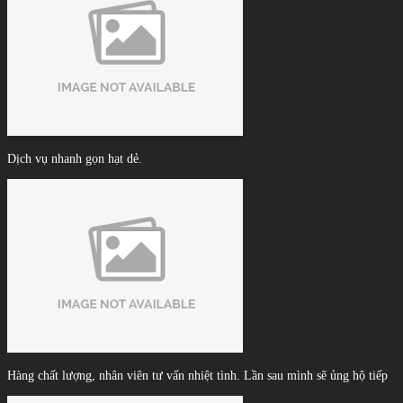
Dịch vụ nhanh gọn hạt dẻ.
Hàng chất lượng, nhân viên tư vấn nhiệt tình. Lần sau mình sẽ ủng hộ tiếp