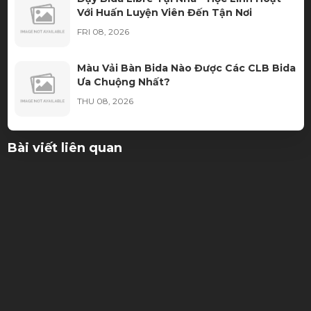
Với Huấn Luyện Viên Đến Tận Nơi
FRI 08, 2026
Màu Vải Bàn Bida Nào Được Các CLB Bida
Ưa Chuộng Nhất?
THU 08, 2026
Thuê bàn bida cần chuẩn bị những gì?
Bài viết liên quan
THU 08, 2026
Ngọn Cơ Bida Bị Móp: Nguyên Nhân, Dấu
Hiệu Và Cách Khắc Phục
WED 08, 2026
Học Bida Libre Tại Sài Gòn Billiards – Môi
13/05/2026
Trường Đào Tạo Chuyên Nghiệp Cho Mọi
Trình Độ
WED 08, 2026