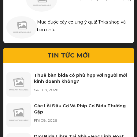
Mua được cây cơ ưng ý quá! Thks shop và
bạn chủ.
TIN TỨC MỚI
Thuê bàn bida có phù hợp với người mới
kinh doanh không?
SAT 08, 2026
Các Lỗi Đầu Cơ Và Phíp Cơ Bida Thường
Gặp
FRI 08, 2026
Dạy Bida Libre Tại Nhà – Học Linh Hoạt