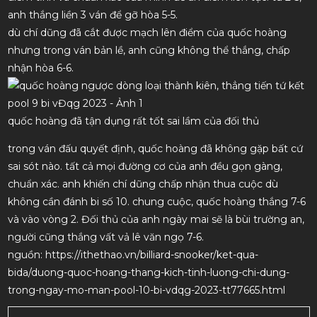
anh thắng liền 3 ván để gỡ hòa 5-5.
dù chí dũng đã cắt được mạch lên điểm của quốc hoàng
nhưng trong ván bản lề, anh cũng không thể thắng, chấp
nhận hòa 6-6.
quốc hoàng đã tận dụng rất tốt sai lầm của đối thủ
trong ván đấu quyết định, quốc hoàng đã không gặp bất cứ
sai sót nào. tất cả mọi đường cơ của anh đều gọn gàng,
chuẩn xác. anh khiến chí dũng chấp nhận thua cuộc dù
không cần đánh bi số 10. chung cuộc, quốc hoàng thắng 7-6
và vào vòng 2. Đối thủ của anh ngày mai sẽ là bùi trường an,
người cũng thắng vất vả lê văn ngọ 7-6.
nguồn: https://ithethao.vn/billiard-snooker/ket-qua-
bida/duong-quoc-hoang-thang-kich-tinh-luong-chi-dung-
trong-ngay-mo-man-pool-10-bi-vdqg-2023-tt77665.html