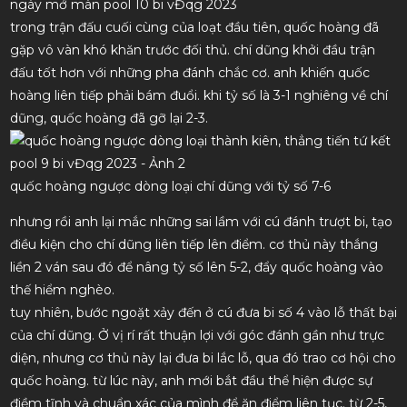
ngày mở màn pool 10 bi vĐqg 2023
trong trận đấu cuối cùng của loạt đầu tiên, quốc hoàng đã
gặp vô vàn khó khăn trước đối thủ. chí dũng khởi đầu trận
đấu tốt hơn với những pha đánh chắc cơ. anh khiến quốc
hoàng liên tiếp phải bám đuổi. khi tỷ số là 3-1 nghiêng về chí
dũng, quốc hoàng đã gỡ lại 2-3.
quốc hoàng ngược dòng loại chí dũng với tỷ số 7-6
nhưng rồi anh lại mắc những sai lầm với cú đánh trượt bi, tạo
điều kiện cho chí dũng liên tiếp lên điểm. cơ thủ này thắng
liền 2 ván sau đó để nâng tỷ số lên 5-2, đẩy quốc hoàng vào
thế hiểm nghèo.
tuy nhiên, bước ngoặt xảy đến ở cú đưa bi số 4 vào lỗ thất bại
của chí dũng. Ở vị rí rất thuận lợi với góc đánh gần như trực
diện, nhưng cơ thủ này lại đưa bi lắc lỗ, qua đó trao cơ hội cho
quốc hoàng. từ lúc này, anh mới bắt đầu thể hiện được sự
điềm tĩnh và chuẩn xác của mình để ăn điểm liên tục. từ 2-5,