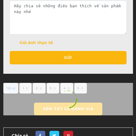
Gửi ảnh thực tế
GỬI
Tất cả
1
2
3
4
5
XEM TẤT CẢ ĐÁNH GIÁ
Chia sẻ