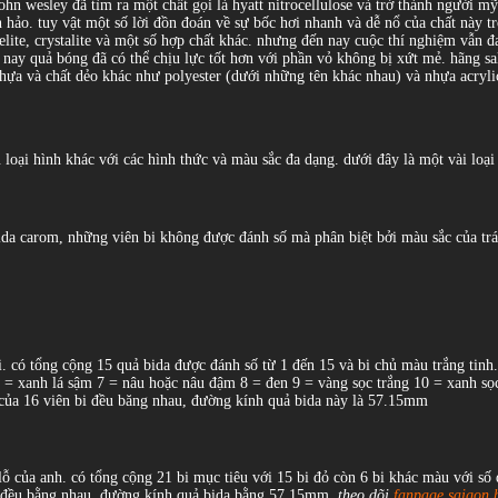
john wesley đã tìm ra một chất gọi là hyatt nitrocellulose và trở thành người m
àn hảo. tuy vật một số lời đồn đoán về sự bốc hơi nhanh và dễ nổ của chất này 
ite, crystalite và một số hợp chất khác. nhưng đến nay cuộc thí nghiệm vẫn đa
ện nay quả bóng đã có thể chịu lực tốt hơn với phần vỏ không bị xứt mẻ. hãng 
hựa và chất dẻo khác như polyester (dưới những tên khác nhau) và nhựa acryl
loại hình khác với các hình thức và màu sắc đa dạng. dưới đây là một vài loại 
da carom, những viên bi không được đánh số mà phân biệt bởi màu sắc của trái
. có tổng cộng 15 quả bida được đánh số từ 1 đến 15 và bi chủ màu trắng tinh.
 = xanh lá sậm 7 = nâu hoặc nâu đậm 8 = đen 9 = vàng sọc trắng 10 = xanh sọc
c của 16 viên bi đều băng nhau, đường kính quả bida này là 57.15mm
a lỗ của anh. có tổng cộng 21 bi mục tiêu với 15 bi đỏ còn 6 bi khác màu với
y đều bằng nhau, đường kính quả bida bằng 57.15mm.
theo dõi
fanpage saigon b