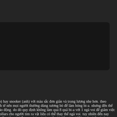
áp) hay snooker (anh) với màu sắc đơn giản và trọng lượng nhẹ hơn. theo
 kinh tế nên mọi người thường dùng xương bò để làm bóng bi-a. nhưng đến thế
báo động. do đó quy định không làm quá 8 quả bi-a với 1 ngà voi để giảm việc
llars cho người tim ra vật liệu có thể thay thế ngà voi. tuy nhiên đến nay