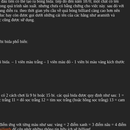
ỹ đầu tiên có thể tạo ra bóng bida. tiếp đó đến năm 1870, một chất có tên
trong quá trình sản xuất. nhưng chưa có bằng chứng cho việc này. sau đó với
ng diễn ra. theo thời gian yêu cầu về quả bóng billiard càng cao hơn nên
saluc hay còn được gọi dưới những cái tên của các hãng như aramith và
ic cũng được sử dụng.
bi bida phổ biến:
 bida. – 1 viên màu trắng – 1 viên màu đỏ - 1 viên bi màu vàng kích thước
 có 2 cách chơi là 9 bi hoặc 15 bi. các quả bida được quy định như sau: 1 =
 trắng 11 = đỏ sọc trắng 12 = tím sọc trắng (hoặc hồng sọc trắng) 13 = cam
 số điểm ứng với từng màu như sau: vàng = 2 điểm xanh = 3 điểm nâu = 4 điểm
illards
để cập nhật những thông tin hữu ích về billiard.