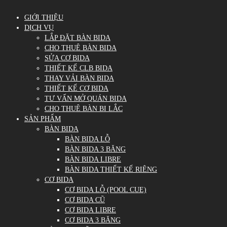
GIỚI THIỆU
DỊCH VỤ
LẮP ĐẶT BÀN BIDA
CHO THUÊ BÀN BIDA
SỬA CƠ BIDA
THIẾT KẾ CLB BIDA
THAY VẢI BÀN BIDA
THIẾT KẾ CƠ BIDA
TƯ VẤN MỞ QUÁN BIDA
CHO THUÊ BÀN BI LẮC
SẢN PHẨM
BÀN BIDA
BÀN BIDA LỖ
BÀN BIDA 3 BĂNG
BÀN BIDA LIBRE
BÀN BIDA THIẾT KẾ RIÊNG
CƠ BIDA
CƠ BIDA LỖ (POOL CUE)
CƠ BIDA CŨ
CƠ BIDA LIBRE
CƠ BIDA 3 BĂNG