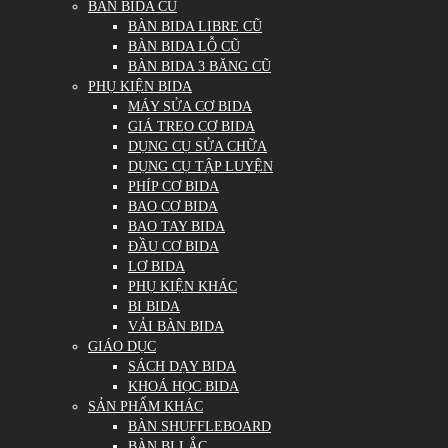
BÀN BIDA CŨ
BÀN BIDA LIBRE CŨ
BÀN BIDA LỖ CŨ
BÀN BIDA 3 BĂNG CŨ
PHỤ KIỆN BIDA
MÁY SỬA CƠ BIDA
GIÁ TREO CƠ BIDA
DỤNG CỤ SỬA CHỮA
DỤNG CỤ TẬP LUYỆN
PHÍP CƠ BIDA
BAO CƠ BIDA
BAO TAY BIDA
ĐẦU CƠ BIDA
LƠ BIDA
PHỤ KIỆN KHÁC
BI BIDA
VẢI BÀN BIDA
GIÁO DỤC
SÁCH DẠY BIDA
KHOÁ HỌC BIDA
SẢN PHẨM KHÁC
BÀN SHUFFLEBOARD
BÀN BI LẮC