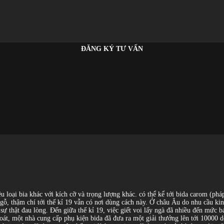
ĐĂNG KÝ TƯ VẤN
u loại bia khác với kích cỡ và trọng lượng khác. có thể kể tới bida carom (ph
 và gỗ, thậm chí tới thế kỉ 19 vẫn có nơi dùng cách này. Ở châu Âu do nhu cầu
 sự thật đau lòng. Đến giữa thế kỉ 19, việc giết voi lấy ngà đã nhiều đến mức 
 soát, một nhà cung cấp phụ kiện bida đã đưa ra một giải thưởng lên tới 10000 do