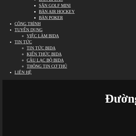
SÂN GOLF MINI
BÀN AIR HOCKEY
BÀN POKER
CÔNG TRÌNH
TUYỂN DỤNG
VIỆC LÀM BIDA
TIN TỨC
TIN TỨC BIDA
KIẾN THỨC BIDA
CÂU LẠC BỘ BIDA
THÔNG TIN CƠ THỦ
LIÊN HỆ
Đường