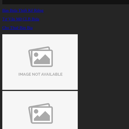
Bàn Bida Thiết Kế Riêng
Tư Vấn Mở CLB Bida
Cho Thuê Bàn Bia