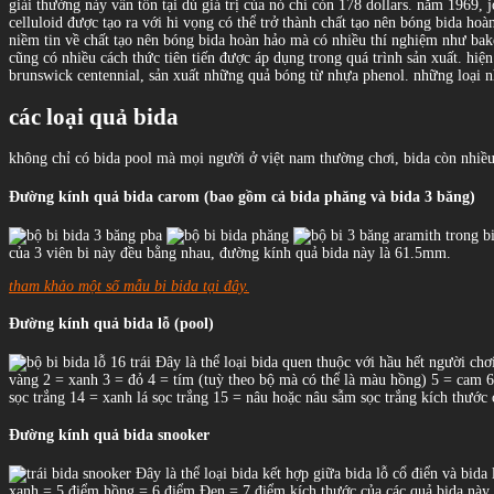
giải thưởng này vẫn tồn tại dù giá trị của nó chỉ còn 178 dollars. năm 1969, 
celluloid được tạo ra với hi vọng có thể trở thành chất tạo nên bóng bida ho
niềm tin về chất tạo nên bóng bida hoàn hảo mà có nhiều thí nghiệm như bakel
cũng có nhiều cách thức tiên tiến được áp dụng trong quá trình sản xuất. hi
brunswick centennial, sản xuất những quả bóng từ nhựa phenol. những loại n
các loại quả bida
không chỉ có bida pool mà mọi người ở việt nam thường chơi, bida còn nhiều 
Đường kính quả bida carom (bao gồm cả bida phăng và bida 3 băng)
trong bi
của 3 viên bi này đều bằng nhau, đường kính quả bida này là 61.5mm.
tham khảo một số mẫu bi bida tại đây.
Đường kính quả bida lỗ (pool)
Đây là thể loại bida quen thuộc với hầu hết người chơi
vàng 2 = xanh 3 = đỏ 4 = tím (tuỳ theo bộ mà có thể là màu hồng) 5 = cam 6
sọc trắng 14 = xanh lá sọc trắng 15 = nâu hoặc nâu sẫm sọc trắng kích thướ
Đường kính quả bida snooker
Đây là thể loại bida kết hợp giữa bida lỗ cổ điển và bid
xanh = 5 điểm hồng = 6 điểm Đen = 7 điểm kích thước của các quả bida nà