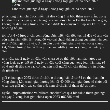
Đức thiện gục ngã ở ngày 2 vòng loại giải china open 2023
phúc long thậm chí được miễn thi đấu vòng 1 vì bốc thăm may mắn, trong
khi đối thủ của ngô quang trung bỏ cuộc. duy chỉ có Đỗ thế kiên là bỏ giải,
không thi đấu. sang lượt 2, bá mạnh được trao quyền đi tiếp sau khi fu jian
bo cũng bỏ giải.
tới lượt 4 và lượt 5, chỉ còn lường Đức thiện vẫn tiếp tục thi đấu và anh vẫn
còn màn trình diễn ấn tượng để kéo dài chuỗi thắng thông của mình lên con
số 5 từ đầu ngày. dù vậy, ở trận đấu quyết định giành vé vào vòng chung
kết, ‘thiện lương’ lại để thua jullian serradilla (thụy sỹ) đáng tiếc với tỷ số
9-4.
như vậy, sau 2 ngày thi đấu, vẫn chưa có cơ thủ việt nam nào vượt qua
vòng loại. ngày 5/9 sẽ là ngày thi đấu cuối cùng của vòng loại. lần này, sẽ
có 4 suất đi tiếp cho các cơ thủ, nên mỗi người chỉ cần thắng 5 trận thông
để giành vé.
giải china open 2023 được tổ chức ở thượng hải. sẽ có 64 cơ thủ tham dự
vòng chung kết, tranh giải thưởng lên tới 40.000 usd. giải được tổ chức bởi
wpa. sau giải này, các cơ thủ việt nam sẽ chuẩn bị tham dự us open.
nguồn: https://ithethao.vn/billiard-snooker/ket-qua-bida/duc-thien-guc-nga-
o-ngay-2-vong-loai-giai-china-open-2023-tt82886.html