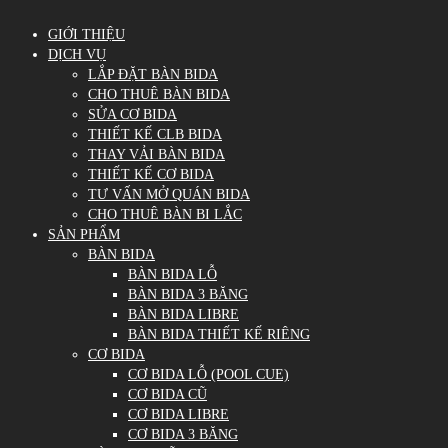
GIỚI THIỆU
DỊCH VỤ
LẮP ĐẶT BÀN BIDA
CHO THUÊ BÀN BIDA
SỬA CƠ BIDA
THIẾT KẾ CLB BIDA
THAY VẢI BÀN BIDA
THIẾT KẾ CƠ BIDA
TƯ VẤN MỞ QUÁN BIDA
CHO THUÊ BÀN BI LẮC
SẢN PHẨM
BÀN BIDA
BÀN BIDA LỖ
BÀN BIDA 3 BĂNG
BÀN BIDA LIBRE
BÀN BIDA THIẾT KẾ RIÊNG
CƠ BIDA
CƠ BIDA LỖ (POOL CUE)
CƠ BIDA CŨ
CƠ BIDA LIBRE
CƠ BIDA 3 BĂNG