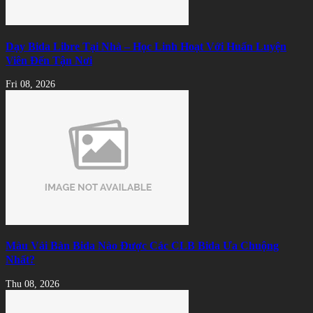
Dạy Bida Libre Tại Nhà – Học Linh Hoạt Với Huấn Luyện
Viên Đến Tận Nơi
Fri 08, 2026
Màu Vải Bàn Bida Nào Được Các CLB Bida Ưa Chuộng
Nhất?
Thu 08, 2026