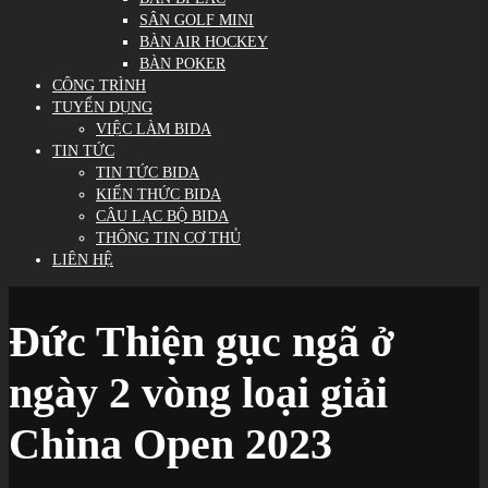
SÂN GOLF MINI
BÀN AIR HOCKEY
BÀN POKER
CÔNG TRÌNH
TUYỂN DỤNG
VIỆC LÀM BIDA
TIN TỨC
TIN TỨC BIDA
KIẾN THỨC BIDA
CÂU LẠC BỘ BIDA
THÔNG TIN CƠ THỦ
LIÊN HỆ
Đức Thiện gục ngã ở
ngày 2 vòng loại giải
China Open 2023