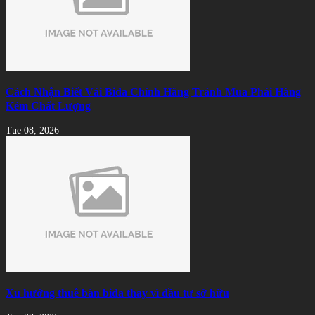
Cách Nhận Biết Vải Bida Chính Hãng Tránh Mua Phải Hàng
Kém Chất Lượng
Tue 08, 2026
Xu hướng thuê bàn bida thay vì đầu tư sở hữu