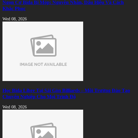
Ngọn Cơ Bida Bị Móp: Nguyên Nhân, Dấu Hiệu Và Cách
Khắc Phục
Wed 08, 2026
Học Bida Libre Tại Sài Gòn Billiards – Môi Trường Đào Tạo
Chuyên Nghiệp Cho Mọi Trình Độ
Wed 08, 2026