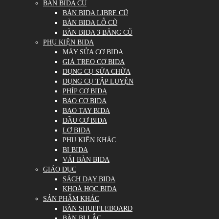
BÀN BIDA CŨ
BÀN BIDA LIBRE CŨ
BÀN BIDA LỖ CŨ
BÀN BIDA 3 BĂNG CŨ
PHỤ KIỆN BIDA
MÁY SỬA CƠ BIDA
GIÁ TREO CƠ BIDA
DỤNG CỤ SỬA CHỮA
DỤNG CỤ TẬP LUYỆN
PHÍP CƠ BIDA
BAO CƠ BIDA
BAO TAY BIDA
ĐẦU CƠ BIDA
LƠ BIDA
PHỤ KIỆN KHÁC
BI BIDA
VẢI BÀN BIDA
GIÁO DỤC
SÁCH DẠY BIDA
KHOÁ HỌC BIDA
SẢN PHẨM KHÁC
BÀN SHUFFLEBOARD
BÀN BI LẮC