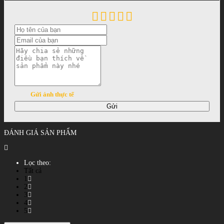
Gửi ảnh thực tế
Gửi
ĐÁNH GIÁ SẢN PHẨM
Lọc theo:
Tất cả
1
2
3
4
5