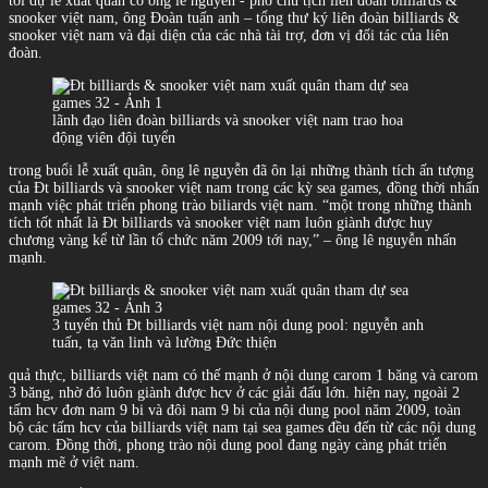
tới dự lễ xuất quân có ông lê nguyễn - phó chủ tịch liên đoàn billiards &
snooker việt nam, ông Đoàn tuấn anh – tổng thư ký liên đoàn billiards &
snooker việt nam và đại diện của các nhà tài trợ, đơn vị đối tác của liên
đoàn.
lãnh đạo liên đoàn billiards và snooker việt nam trao hoa
động viên đội tuyển
trong buổi lễ xuất quân, ông lê nguyễn đã ôn lại những thành tích ấn tượng
của Đt billiards và snooker việt nam trong các kỳ sea games, đồng thời nhấn
mạnh việc phát triển phong trào biliards việt nam. “một trong những thành
tích tốt nhất là Đt billiards và snooker việt nam luôn giành được huy
chương vàng kể từ lần tổ chức năm 2009 tới nay,” – ông lê nguyễn nhấn
mạnh.
3 tuyển thủ Đt billiards việt nam nội dung pool: nguyễn anh
tuấn, tạ văn linh và lường Đức thiện
quả thực, billiards việt nam có thế mạnh ở nội dung carom 1 băng và carom
3 băng, nhờ đó luôn giành được hcv ở các giải đấu lớn. hiện nay, ngoài 2
tấm hcv đơn nam 9 bi và đôi nam 9 bi của nội dung pool năm 2009, toàn
bộ các tấm hcv của billiards việt nam tại sea games đều đến từ các nội dung
carom. Đồng thời, phong trào nội dung pool đang ngày càng phát triển
mạnh mẽ ở việt nam.