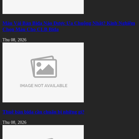
Màu Vải Bàn Bida Nào Được Ưa Chuộng Nhất? Kinh Nghiệm
Chọn Màu Cho CLB Bida
Thu 08, 2026
Thuê bàn bida cần chuẩn bị những gì?
Thu 08, 2026