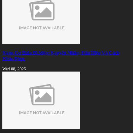
Ngọn Cơ Bida Bị Móp: Nguyên Nhân, Dấu Hiệu Và Cách
Khắc Phục
Wed 08, 2026