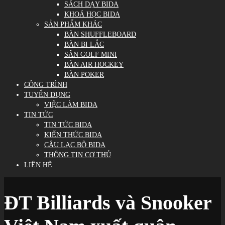
SÁCH DẠY BIDA
KHOÁ HỌC BIDA
SẢN PHẨM KHÁC
BÀN SHUFFLEBOARD
BÀN BI LẮC
SÂN GOLF MINI
BÀN AIR HOCKEY
BÀN POKER
CÔNG TRÌNH
TUYỂN DỤNG
VIỆC LÀM BIDA
TIN TỨC
TIN TỨC BIDA
KIẾN THỨC BIDA
CÂU LẠC BỘ BIDA
THÔNG TIN CƠ THỦ
LIÊN HỆ
ĐT Billiards và Snooker