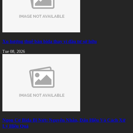
Xu hướng thuê bàn bida thay vì đầu tư sở hữu
Tue 08, 2026
Ngọn Cơ Bida Bị Nứt: Nguyên Nhân, Dấu Hiệu Và Cách Xử
Lý Hiệu Quả