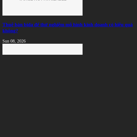
Thuê bàn bida để thử nghiệm mô hình kinh doanh có hiệu quả
không?
Sun 08, 2026
Thành Phần Cấu Tạo Vải Bàn Bida Và Những Điều Người
Chơi Nên Biết
Sat 08, 2026