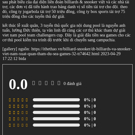
sau phát biểu của đại diện liên đoàn billiards & snooker việt và các nhà tài
trợ, các đơn vị đã tiến hành trao bảng danh vị số tiền tài trợ cho đội. theo
đó, công ty jogarbola tài trợ 50 triệu đồng, công ty box sports tài trợ 75
triệu đồng cho các tuyển thủ dự giải.
kết thúc lễ xuất quân, 3 tuyển thủ quốc gia nội dung pool là nguyễn anh
tuấn, lường Đức thiện, tạ văn linh đã cùng các cơ thủ khác tham dự giải
viet nam pool team challengers cup. Đây là giải đấu tiền sea games cho các
cơ thủ pool kiểm tra trình độ trước khi di chuyển sang campuchia.
[gallery] nguồn: https://ithethao.vn/billiard-snooker/dt-billiards-va-snooker-
viet-nam-xuat-quan-tham-du-sea-games-32-tt74642.html 2023-04-29
17:22:12 bida
0.0
0 đánh giá
0%
| 0
0%
| 0
0%
| 0
0%
| 0
0%
| 0