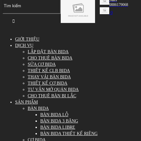
0886179068
0
GIỚI THIỆU
DỊCH VỤ
LẮP ĐẶT BÀN BIDA
CHO THUÊ BÀN BIDA
SỬA CƠ BIDA
THIẾT KẾ CLB BIDA
THAY VẢI BÀN BIDA
THIẾT KẾ CƠ BIDA
TƯ VẤN MỞ QUÁN BIDA
CHO THUÊ BÀN BI LẮC
SẢN PHẨM
BÀN BIDA
BÀN BIDA LỖ
BÀN BIDA 3 BĂNG
BÀN BIDA LIBRE
BÀN BIDA THIẾT KẾ RIÊNG
CƠ BIDA