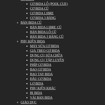
CƠ BIDA LỖ (POOL CUE)
CƠ BIDA CŨ
CƠ BIDA LIBRE
CƠ BIDA 3 BĂNG
BÀN BIDA CŨ
BÀN BIDA LIBRE CŨ
BÀN BIDA LỖ CŨ
BÀN BIDA 3 BĂNG CŨ
PHỤ KIỆN BIDA
MÁY SỬA CƠ BIDA
GIÁ TREO CƠ BIDA
DỤNG CỤ SỬA CHỮA
DỤNG CỤ TẬP LUYỆN
PHÍP CƠ BIDA
BAO CƠ BIDA
BAO TAY BIDA
ĐẦU CƠ BIDA
LƠ BIDA
PHỤ KIỆN KHÁC
BI BIDA
VẢI BÀN BIDA
GIÁO DỤC