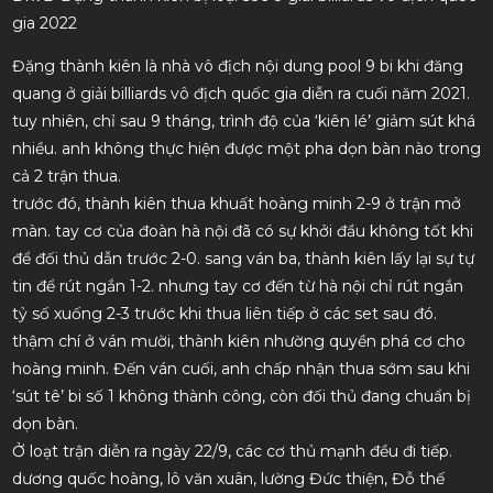
gia 2022
Đặng thành kiên là nhà vô địch nội dung pool 9 bi khi đăng
quang ở giải billiards vô địch quốc gia diễn ra cuối năm 2021.
tuy nhiên, chỉ sau 9 tháng, trình độ của ‘kiên lé’ giảm sút khá
nhiều. anh không thực hiện được một pha dọn bàn nào trong
cả 2 trận thua.
trước đó, thành kiên thua khuất hoàng minh 2-9 ở trận mở
màn. tay cơ của đoàn hà nội đã có sự khởi đầu không tốt khi
để đối thủ dẫn trước 2-0. sang ván ba, thành kiên lấy lại sự tự
tin để rút ngắn 1-2. nhưng tay cơ đến từ hà nội chỉ rút ngắn
tỷ số xuống 2-3 trước khi thua liên tiếp ở các set sau đó.
thậm chí ở ván mười, thành kiên nhường quyền phá cơ cho
hoàng minh. Đến ván cuối, anh chấp nhận thua sớm sau khi
‘sút tê’ bi số 1 không thành công, còn đối thủ đang chuẩn bị
dọn bàn.
Ở loạt trận diễn ra ngày 22/9, các cơ thủ mạnh đều đi tiếp.
dương quốc hoàng, lô văn xuân, lường Đức thiện, Đỗ thế