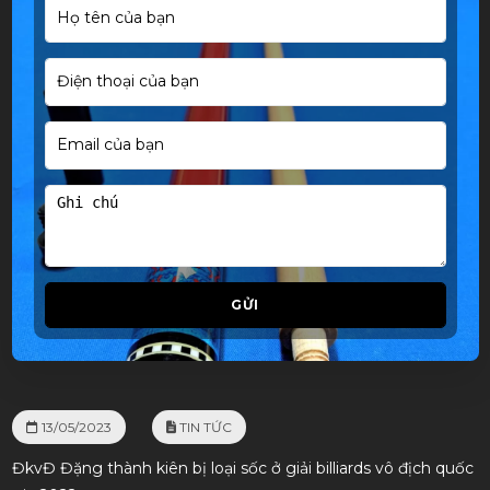
GỬI
13/05/2023
TIN TỨC
ĐkvĐ Đặng thành kiên bị loại sốc ở giải billiards vô địch quốc