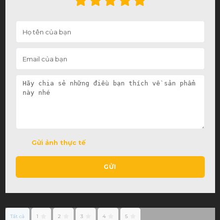
Gửi ảnh thực tế
GỬI
Tất cả
1
2
3
4
5