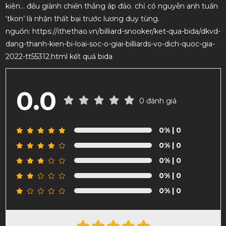
kiên… đều giành chiến thắng áp đảo. chỉ có nguyễn anh tuấn
‘tkon’ là nhận thất bại trước lương duy tùng.
nguồn: https://ithethao.vn/billiard-snooker/ket-qua-bida/dkvd-
dang-thanh-kien-bi-loai-soc-o-giai-billiards-vo-dich-quoc-gia-
2022-tt55312.html kết quả bida
0.0
0 đánh giá
0%
| 0
0%
| 0
0%
| 0
0%
| 0
0%
| 0