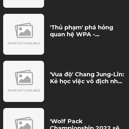
'Thủ phạm' phá hỏng
quan hệ WPA -
Matchroom và bí ẩn sau
27/10/2023
vụ bán thương hiệu
Nineball
'Vua độ' Chang Jung-Lin:
Kẻ học việc vô địch nhờ
trò đùa của số phận
15/11/2023
'Wolf Pack
Championship 2022 sẽ