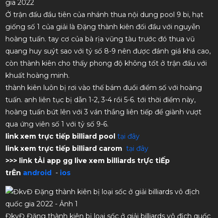
gia 2022
Ở trận đấu đầu tiên của nhánh thua nội dung pool 9 bi, hạt
giống số 1 của giải là Đặng thành kiên đối đầu với nguyễn
hoàng tuấn. tay cơ của bà rịa vũng tàu trước đó thua vũ
quang huy suýt sao với tỷ số 8-9 nên được đánh giá khá cao,
còn thành kiên cho thấy phong độ không tốt ở trận đấu với
khuất hoàng minh.
thành kiên luôn bị rơi vào thế bám đuổi điểm số với hoàng
tuấn. anh liên tục bị dẫn 1-2, 3-4 rồi 5-6. tới thời điểm này,
hoàng tuấn bứt lên với 3 ván thắng liên tiếp để giành vượt
qua ứng viên số 1 với tỷ số 9-6.
link xem trực tiếp billiard pool
tại đây
link xem trực tiếp billiard carom
tại đây
>>> link tẢi app gg live xem billiards trỰc tiẾp
trÊn
android
-
ios
ĐkvĐ Đặng thành kiên bị loại sốc ở giải billiards vô địch quốc