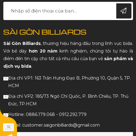
SÀI GÒN BILLIARDS
Sài Gòn Billiards
, thương hiệu hàng đầu trong lĩnh vực bida.
Với bề dày
hơn 20 năm
kinh nghiệm, chúng tôi tự hào là
điểm đến tin cậy cho tất cả nhu cầu của bạn về
sản phẩm và
dịch vụ bida
.
Địa chỉ VP1: 163 Trần Hưng Đạo B, Phường 10, Quận 5, TP.
HCM
Địa chỉ VP2: 185/73 Ngô Chí Quốc, P. Bình Chiểu, TP. Thủ
Đức, TP.HCM
Hotline: 0886.179.068 - 0912.292.779
Email: customer.saigonbilliards@gmail.com