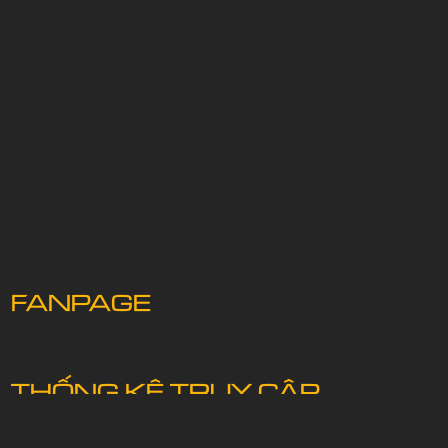
FANPAGE
THỐNG KÊ TRUY CẬP
Trực tuyến: 50
Hôm nay: 65
Tuần: 5390