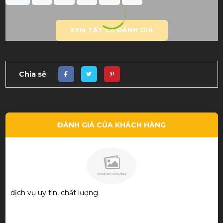
XEM TẤT CẢ ĐÁNH GIÁ
Chia sẻ
ĐÁNH GIÁ CỦA KHÁCH HÀNG
Mua được cây cơ ưng ý quá! Thks shop và bạn chủ