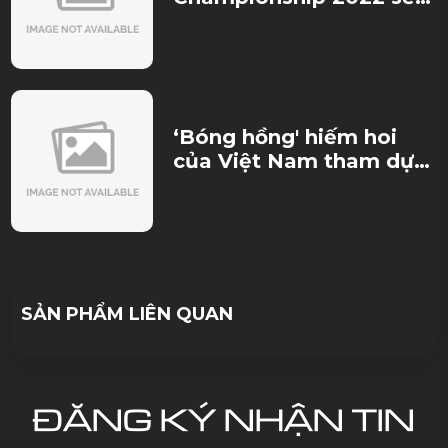
là sân chơi để tìm kiếm
09/11/2022
những tài năng triển
vọng cho đất nước'
‘Bóng hồng' hiếm hoi
của Việt Nam tham dự
Hanoi Open 2023: Tôi ‘tê
10/10/2023
cứng’ khi thi đấu
SẢN PHẨM LIÊN QUAN
ĐĂNG KÝ NHẬN TIN