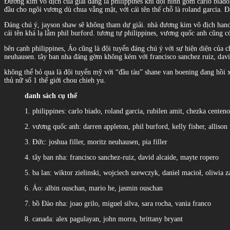
Đương kim vô địch của giải đang là philippines khi đội hình gồm carlo biad
đầu cho ngôi vương dù chua vắng mặt, với cái tên thế chỗ là roland garcia. Đ
Đáng chú ý, jayson shaw sẽ không tham dự giải. nhà đương kim vô địch hano
cái tên khá lạ lẫm phil burford. tương tự philippines, vương quốc anh cũng có 
bên cạnh philippines, Áo cũng là đội tuyển đáng chú ý với sự hiện diện của c
neuhausen. tây ban nha đáng gờm không kém với francisco sanchez ruiz, davi
không thể bỏ qua là đội tuyển mỹ với “đầu tàu” shane van boening đang hồi x
thủ nữ số 1 thế giới chou chieh yu.
danh sách cụ thể
1. philippines: carlo biado, roland garcia, rubilen amit, chezka centeno
2. vương quốc anh: darren appleton, phil burford, kelly fisher, allison 
3. Đức: joshua filler, moritz neuhausen, pia filler
4. tây ban nha: francisco sanchez-ruiz, david alcaide, mayte ropero
5. ba lan: wiktor zielinski, wojciech szewczyk, daniel macioł, oliwia 
6. Áo: albin ouschan, mario he, jasmin ouschan
7. bồ Đào nha: joao grilo, miguel silva, sara rocha, vania franco
8. canada: alex pagulayan, john morra, brittany bryant