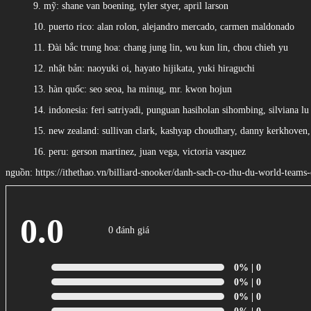
9. mỹ: shane van boening, tyler styer, april larson
10. puerto rico: alan rolon, alejandro mercado, carmen maldonado
11. Đài bắc trung hoa: chang jung lin, wu kun lin, chou chieh yu
12. nhật bản: naoyuki oi, hayato hijikata, yuki hiraguchi
13. hàn quốc: seo seoa, ha minug, mr. kwon hojun
14. indonesia: feri satriyadi, punguan hasiholan sihombing, silviana lu
15. new zealand: sullivan clark, kashyap choudhary, danny kerkhoven,
16. peru: gerson martinez, juan vega, victoria vasquez
nguồn: https://ithethao.vn/billiard-snooker/danh-sach-co-thu-du-world-te
0.0
0 đánh giá
0%
| 0
0%
| 0
0%
| 0