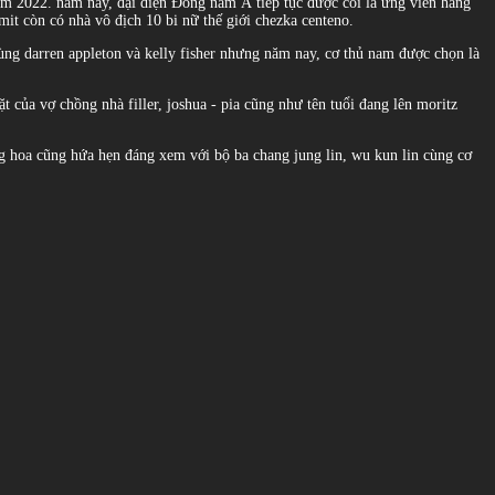
năm 2022. năm nay, đại diện Đông nam Á tiếp tục được coi là ứng viên hàng
mit còn có nhà vô địch 10 bi nữ thế giới chezka centeno.
ng darren appleton và kelly fisher nhưng năm nay, cơ thủ nam được chọn là
 của vợ chồng nhà filler, joshua - pia cũng như tên tuổi đang lên moritz
ung hoa cũng hứa hẹn đáng xem với bộ ba chang jung lin, wu kun lin cùng cơ