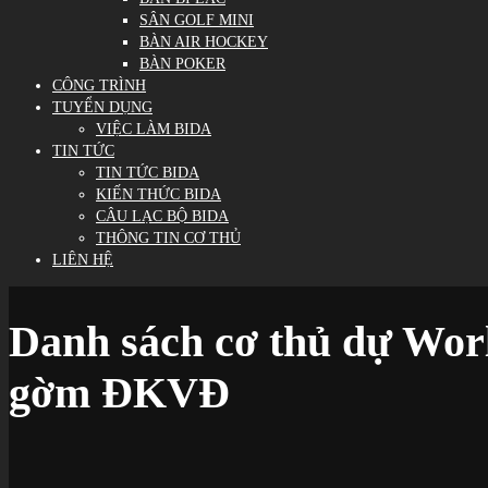
SÂN GOLF MINI
BÀN AIR HOCKEY
BÀN POKER
CÔNG TRÌNH
TUYỂN DỤNG
VIỆC LÀM BIDA
TIN TỨC
TIN TỨC BIDA
KIẾN THỨC BIDA
CÂU LẠC BỘ BIDA
THÔNG TIN CƠ THỦ
LIÊN HỆ
Danh sách cơ thủ dự Wor
gờm ĐKVĐ