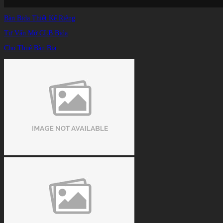
Bàn Bida Thiết Kế Riêng
Tư Vấn Mở CLB Bida
Cho Thuê Bàn Bia