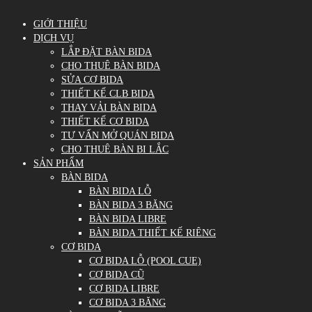
GIỚI THIỆU
DỊCH VỤ
LẮP ĐẶT BÀN BIDA
CHO THUÊ BÀN BIDA
SỬA CƠ BIDA
THIẾT KẾ CLB BIDA
THAY VẢI BÀN BIDA
THIẾT KẾ CƠ BIDA
TƯ VẤN MỞ QUÁN BIDA
CHO THUÊ BÀN BI LẮC
SẢN PHẨM
BÀN BIDA
BÀN BIDA LỖ
BÀN BIDA 3 BĂNG
BÀN BIDA LIBRE
BÀN BIDA THIẾT KẾ RIÊNG
CƠ BIDA
CƠ BIDA LỖ (POOL CUE)
CƠ BIDA CŨ
CƠ BIDA LIBRE
CƠ BIDA 3 BĂNG