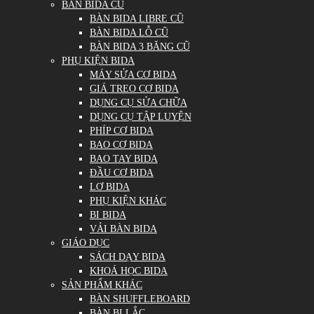
BÀN BIDA CŨ
BÀN BIDA LIBRE CŨ
BÀN BIDA LỖ CŨ
BÀN BIDA 3 BĂNG CŨ
PHỤ KIỆN BIDA
MÁY SỬA CƠ BIDA
GIÁ TREO CƠ BIDA
DỤNG CỤ SỬA CHỮA
DỤNG CỤ TẬP LUYỆN
PHÍP CƠ BIDA
BAO CƠ BIDA
BAO TAY BIDA
ĐẦU CƠ BIDA
LƠ BIDA
PHỤ KIỆN KHÁC
BI BIDA
VẢI BÀN BIDA
GIÁO DỤC
SÁCH DẠY BIDA
KHOÁ HỌC BIDA
SẢN PHẨM KHÁC
BÀN SHUFFLEBOARD
BÀN BI LẮC