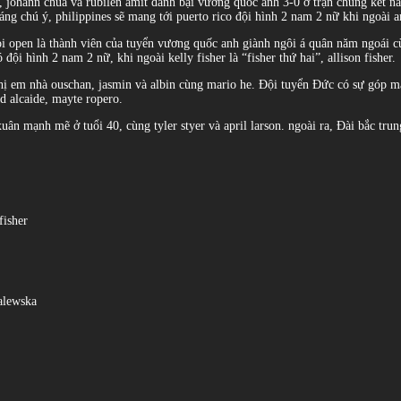
o, johann chua và rubilen amit đánh bại vương quốc anh 3-0 ở trận chung kết 
áng chú ý, philippines sẽ mang tới puerto rico đội hình 2 nam 2 nữ khi ngoài a
i open là thành viên của tuyển vương quốc anh giành ngôi á quân năm ngoái cù
đội hình 2 nam 2 nữ, khi ngoài kelly fisher là “fisher thứ hai”, allison fisher.
hị em nhà ouschan, jasmin và albin cùng mario he. Đội tuyển Đức có sự góp mặt
d alcaide, mayte ropero.
uân mạnh mẽ ở tuổi 40, cùng tyler styer và april larson. ngoài ra, Đài bắc tr
fisher
zalewska