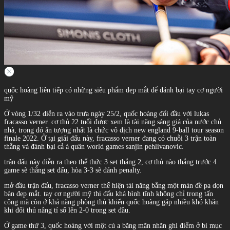
quốc hoàng liên tiếp có những siêu phẩm đẹp mắt để đánh bại tay cơ người
mỹ
Ở vòng 1/32 diễn ra vào trưa ngày 25/2, quốc hoàng đối đầu với lukas
fracasso verner. cơ thủ 22 tuổi được xem là tài năng sáng giá của nước chủ
nhà, trong đó ấn tượng nhất là chức vô địch new england 9-ball tour season
finale 2022. Ở tại giải đấu này, fracasso verner đang có chuỗi 3 trận toàn
thắng và đánh bại cả á quân world games sanjin pehlivanovic.
trận đấu này diễn ra theo thể thức 3 set thắng 2, cơ thủ nào thắng trước 4
game sẽ thắng set đấu, hòa 3-3 sẽ đánh penalty.
mở đầu trận đấu, fracasso verner thể hiện tài năng bằng một màn đề pa dọn
bàn đẹp mắt. tay cơ người mỹ thi đấu khá bình tĩnh không chỉ trong tấn
công mà còn ở khả năng phòng thủ khiến quốc hoàng gặp nhiều khó khăn
khi đối thủ nâng tỉ số lên 2-0 trong set đầu.
Ở game thứ 3, quốc hoàng với một cú a băng mãn nhãn ghi điểm ở bi mục