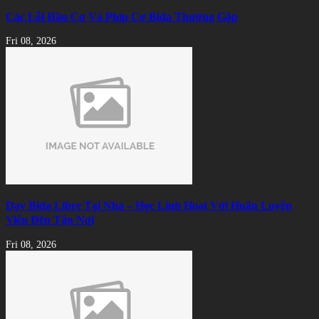
Các Lỗi Đầu Cơ Và Phíp Cơ Bida Thường Gặp
Fri 08, 2026
Dạy Bida Libre Tại Nhà – Học Linh Hoạt Với Huấn Luyện
Viên Đến Tận Nơi
Fri 08, 2026