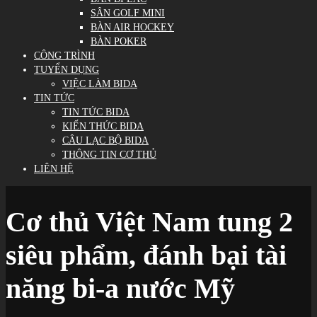
SÂN GOLF MINI
BÀN AIR HOCKEY
BÀN POKER
CÔNG TRÌNH
TUYỂN DỤNG
VIỆC LÀM BIDA
TIN TỨC
TIN TỨC BIDA
KIẾN THỨC BIDA
CÂU LẠC BỘ BIDA
THÔNG TIN CƠ THỦ
LIÊN HỆ
Cơ thủ Việt Nam tung 2
siêu phẩm, đánh bại tài
năng bi-a nước Mỹ