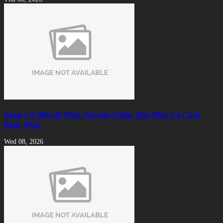
Ngọn Cơ Bida Bị Móp: Nguyên Nhân, Dấu Hiệu Và Cách
Khắc Phục
Wed 08, 2026