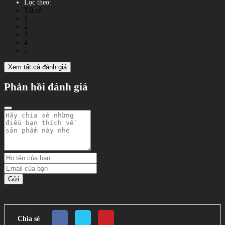
Lọc theo:
Tất cả
1
2
3
4
5
Xem tất cả đánh giá
Phản hồi đánh giá
Gửi
Chia sẻ