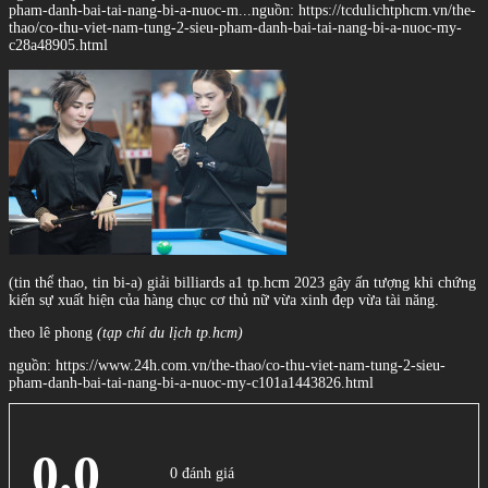
pham-danh-bai-tai-nang-bi-a-nuoc-m...
nguồn: https://tcdulichtphcm.vn/the-
thao/co-thu-viet-nam-tung-2-sieu-pham-danh-bai-tai-nang-bi-a-nuoc-my-
c28a48905.html
(tin thể thao, tin bi-a) giải billiards a1 tp.hcm 2023 gây ấn tượng khi chứng
kiến sự xuất hiện của hàng chục cơ thủ nữ vừa xinh đẹp vừa tài năng.
theo lê phong
(tạp chí du lịch tp.hcm)
nguồn: https://www.24h.com.vn/the-thao/co-thu-viet-nam-tung-2-sieu-
pham-danh-bai-tai-nang-bi-a-nuoc-my-c101a1443826.html
0.0
0 đánh giá