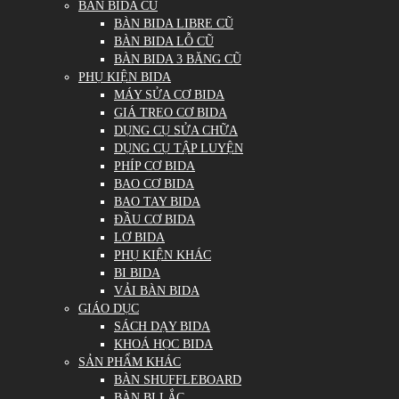
BÀN BIDA CŨ
BÀN BIDA LIBRE CŨ
BÀN BIDA LỖ CŨ
BÀN BIDA 3 BĂNG CŨ
PHỤ KIỆN BIDA
MÁY SỬA CƠ BIDA
GIÁ TREO CƠ BIDA
DỤNG CỤ SỬA CHỮA
DỤNG CỤ TẬP LUYỆN
PHÍP CƠ BIDA
BAO CƠ BIDA
BAO TAY BIDA
ĐẦU CƠ BIDA
LƠ BIDA
PHỤ KIỆN KHÁC
BI BIDA
VẢI BÀN BIDA
GIÁO DỤC
SÁCH DẠY BIDA
KHOÁ HỌC BIDA
SẢN PHẨM KHÁC
BÀN SHUFFLEBOARD
BÀN BI LẮC