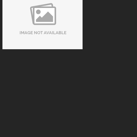
Xu hướng thuê bàn bida thay vì đầu tư sở hữu
Tue 08, 2026