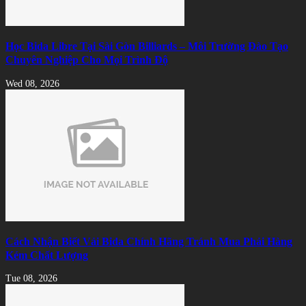
Học Bida Libre Tại Sài Gòn Billiards – Môi Trường Đào Tạo
Chuyên Nghiệp Cho Mọi Trình Độ
Wed 08, 2026
Cách Nhận Biết Vải Bida Chính Hãng Tránh Mua Phải Hàng
Kém Chất Lượng
Tue 08, 2026