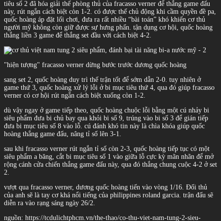
tiêu số 2 đã hóa giải thế phòng thủ của fracasso verner để thắng game đấu
này, rút ngắn cách biệt còn 1-2. có được thế chủ động khi cầm quyền đề pa,
quốc hoàng áp đặt lối chơi, đưa ra rất nhiều “bài toán” khó khiến cơ thủ
người mỹ không còn giữ được sự hưng phấn. tận dụng cơ hội, quốc hoàng
thắng liền 3 game để thắng set đầu với cách biệt 4-2.
"hiện tượng" fracasso verner dừng bước trước dương quốc hoàng
sang set 2, quốc hoàng duy trì thế trận tốt để sớm dẫn 2-0. tuy nhiên ở
game thứ 3, quốc hoàng xử lý lỗi ở bi mục tiêu thứ 4, qua đó giúp fracasso
verner có cơ hội rút ngắn cách biệt xuống còn 1-2.
dù vậy ngay ở game tiếp theo, quốc hoàng chuộc lỗi bằng một cú nhảy bi
siêu phẩm đưa bi chủ bay qua khỏi bi số 9, trúng vào bi số 3 để gián tiếp
đưa bi mục tiêu số 8 vào lỗ. cú đánh khó tin này là chìa khóa giúp quốc
hoàng thắng game đấu, nâng tỉ số lên 3-1.
sau khi fracasso verner rút ngắn tỉ số còn 2-3, quốc hoàng tiếp tục có một
siêu phẩm a băng, cắt bi mục tiêu số 1 vào giữa lỗ cực kỳ mãn nhãn để mở
rộng cánh cửa chiến thắng game đấu này, qua đó thắng chung cuộc 4-2 ở set
2.
vượt qua fracasso verner, dương quốc hoàng tiến vào vòng 1/16. Đối thủ
của anh sẽ là tay cơ khá nổi tiếng của philippines roland garcia. trận đấu sẽ
diễn ra vào rạng sáng ngày 26/2.
nguồn: https://tcdulichtphcm.vn/the-thao/co-thu-viet-nam-tung-2-sieu-