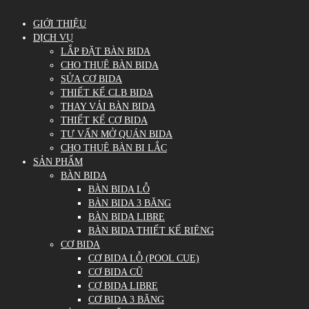
GIỚI THIỆU
DỊCH VỤ
LẮP ĐẶT BÀN BIDA
CHO THUÊ BÀN BIDA
SỬA CƠ BIDA
THIẾT KẾ CLB BIDA
THAY VẢI BÀN BIDA
THIẾT KẾ CƠ BIDA
TƯ VẤN MỞ QUÁN BIDA
CHO THUÊ BÀN BI LẮC
SẢN PHẨM
BÀN BIDA
BÀN BIDA LỖ
BÀN BIDA 3 BĂNG
BÀN BIDA LIBRE
BÀN BIDA THIẾT KẾ RIÊNG
CƠ BIDA
CƠ BIDA LỖ (POOL CUE)
CƠ BIDA CŨ
CƠ BIDA LIBRE
CƠ BIDA 3 BĂNG