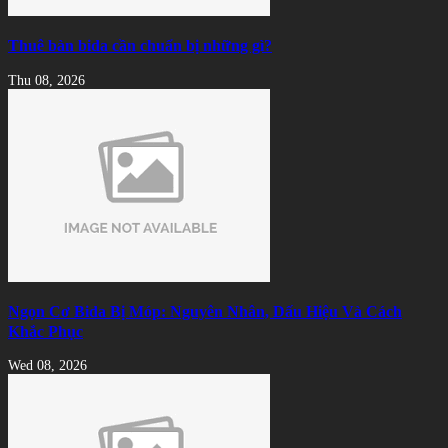
Thuê bàn bida cần chuẩn bị những gì?
Thu 08, 2026
Ngọn Cơ Bida Bị Móp: Nguyên Nhân, Dấu Hiệu Và Cách
Khắc Phục
Wed 08, 2026