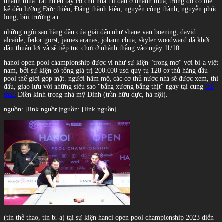
nhánh thua. rất nhiều tay cơ chủ nhà thi đấu ở nhánh thua, trong đó có thể
kể đến lường Đức thiện, Đặng thành kiên, nguyễn công thành, nguyễn phúc
long, bùi trường an...
những ngôi sao hàng đầu của giải đấu như shane van boening, david
alcaide, fedor gorst, james aranas, johann chua, skyler woodward đã khởi
đầu thuận lợi và sẽ tiếp tục chơi ở nhánh thắng vào ngày 11/10.
hanoi open pool championship được ví như sự kiện "trong mơ" với bi-a việt
nam, bởi sự kiện có tổng giá trị 200.000 usd quy tụ 128 cơ thủ hàng đầu
pool thế giới góp mặt. người hâm mộ, các cơ thủ nước nhà sẽ được xem, thi
đấu, giao lưu với những siêu sao "bằng xương bằng thịt" ngay tại cung
thể
thao
Điền kinh trong nhà mỹ Đình (trần hữu dực, hà nội).
nguồn: [link nguồn]
nguồn: [link nguồn]
(tin thể thao, tin bi-a) tại sự kiện hanoi open pool championship 2023 diễn