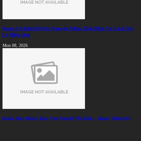
Ngọn Cơ Bida Bị Nứt: Nguyên Nhân, Dấu Hiệu Và Cách Xử
Lý Hiệu Quả
Mon 08, 2026
Khóa Học Bida Libre Cho Người Thi Đấu – Hoàn Thiện Kỹ
Thuật, Chiến Thuật Và Tâm Lý
Mon 08, 2026