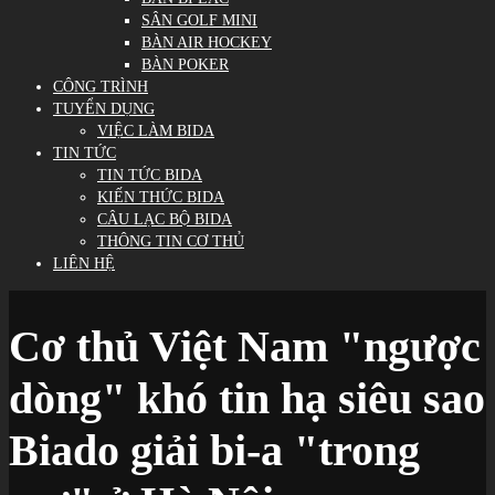
SÂN GOLF MINI
BÀN AIR HOCKEY
BÀN POKER
CÔNG TRÌNH
TUYỂN DỤNG
VIỆC LÀM BIDA
TIN TỨC
TIN TỨC BIDA
KIẾN THỨC BIDA
CÂU LẠC BỘ BIDA
THÔNG TIN CƠ THỦ
LIÊN HỆ
Cơ thủ Việt Nam "ngược
dòng" khó tin hạ siêu sao
Biado giải bi-a "trong