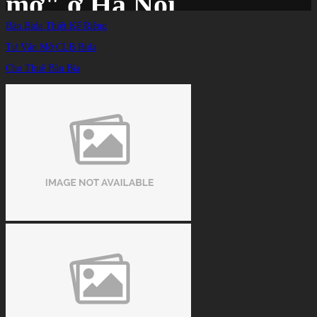
mơ" ở Hà Nội
Bàn Bida Thiết Kế Riêng
Tư Vấn Mở CLB Bida
Trang chủ
/
TIN TỨC
/
Cho Thuê Bàn Bia
Cơ thủ Việt Nam "ngược dòng" khó tin hạ siêu sao Biado giải bi-a "trong mơ" ở
Hà Nội