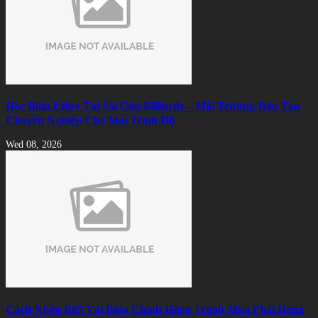
Học Bida Libre Tại Sài Gòn Billiards – Môi Trường Đào Tạo
Chuyên Nghiệp Cho Mọi Trình Độ
Wed 08, 2026
Cách Nhận Biết Vải Bida Chính Hãng Tránh Mua Phải Hàng