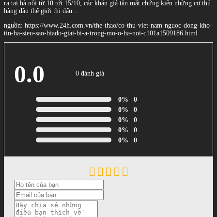
ra tại hà nội từ 10 tới 15/10, các khán giả tận mắt chứng kiến những cơ thủ
hàng đầu thế giới thi đấu...
nguồn: https://www.24h.com.vn/the-thao/co-thu-viet-nam-nguoc-dong-kho-
tin-ha-sieu-sao-biado-giai-bi-a-trong-mo-o-ha-noi-c101a1509186.html
0.0
0 đánh giá
0%
| 0
0%
| 0
0%
| 0
0%
| 0
0%
| 0