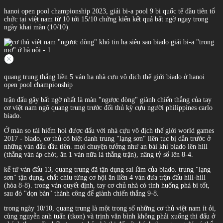
hanoi open pool championship 2023, giải bi-a pool 9 bi quốc tế đầu tiên tổ
chức tại việt nam từ 10 tới 15/10 chứng kiến kết quả bất ngờ ngay trong
ngày khai màn (10/10).
quang trung thắng liền 5 ván hạ nhà cựu vô địch thế giới biado ở hanoi
open pool championship
trận đấu gây bất ngờ nhất là màn "ngược dòng" giành chiến thắng của tay
cơ việt nam ngô quang trung trước đối thủ kỳ cựu người philippines carlo
biado.
Ở màn so tài hiếm hoi được đấu với nhà cựu vô địch thế giới world games
2017 - biado, cơ thủ có biệt danh trung "lạng sơn" liên tục bị dẫn trước ở
những ván đấu đầu tiên. mọi chuyện tưởng như an bài khi biado lên hill
(thắng ván áp chót, ăn 1 ván nữa là thắng trận), nâng tỷ số lên 8-4.
kể từ ván đấu 13, quang trung đã tận dụng sai lầm của biado. trung "lạng
sơn" tận dụng, chắt chiu từng cơ hội ăn liền 4 ván đưa trận đấu hill-hill
(hòa 8-8). trong ván quyết định, tay cơ chủ nhà có tình huống phá bi tốt,
sau đó "dọn bàn" thành công để giành chiến thắng 9-8.
trong ngày 10/10, quang trung là một trong số những cơ thủ việt nam ít ỏi,
cùng nguyễn anh tuấn (tkon) và trịnh văn bình không phải xuống thi đấu ở