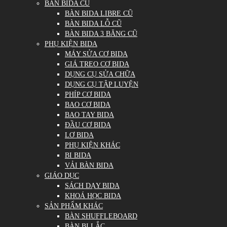
BÀN BIDA CŨ
BÀN BIDA LIBRE CŨ
BÀN BIDA LỖ CŨ
BÀN BIDA 3 BĂNG CŨ
PHỤ KIỆN BIDA
MÁY SỬA CƠ BIDA
GIÁ TREO CƠ BIDA
DỤNG CỤ SỬA CHỮA
DỤNG CỤ TẬP LUYỆN
PHÍP CƠ BIDA
BAO CƠ BIDA
BAO TAY BIDA
ĐẦU CƠ BIDA
LƠ BIDA
PHỤ KIỆN KHÁC
BI BIDA
VẢI BÀN BIDA
GIÁO DỤC
SÁCH DẠY BIDA
KHOÁ HỌC BIDA
SẢN PHẨM KHÁC
BÀN SHUFFLEBOARD
BÀN BI LẮC