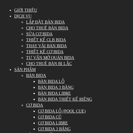
GIỚI THIỆU
DỊCH VỤ
LẮP ĐẶT BÀN BIDA
CHO THUÊ BÀN BIDA
SỬA CƠ BIDA
THIẾT KẾ CLB BIDA
THAY VẢI BÀN BIDA
THIẾT KẾ CƠ BIDA
TƯ VẤN MỞ QUÁN BIDA
CHO THUÊ BÀN BI LẮC
SẢN PHẨM
BÀN BIDA
BÀN BIDA LỖ
BÀN BIDA 3 BĂNG
BÀN BIDA LIBRE
BÀN BIDA THIẾT KẾ RIÊNG
CƠ BIDA
CƠ BIDA LỖ (POOL CUE)
CƠ BIDA CŨ
CƠ BIDA LIBRE
CƠ BIDA 3 BĂNG