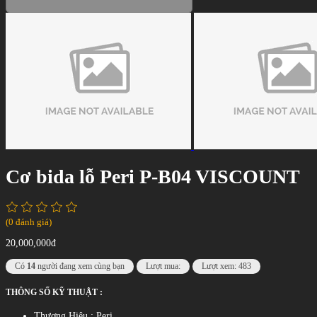
Cơ bida lỗ Peri P-B04 VISCOUNT
(0 đánh giá)
20,000,000đ
Có
14
người đang xem cùng bạn
Lượt mua:
Lượt xem: 483
THÔNG SỐ KỸ THUẬT :
Thương Hiệu : Peri