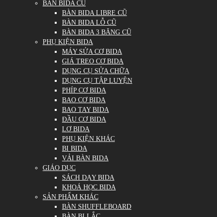
BÀN BIDA CŨ
BÀN BIDA LIBRE CŨ
BÀN BIDA LỖ CŨ
BÀN BIDA 3 BĂNG CŨ
PHỤ KIỆN BIDA
MÁY SỬA CƠ BIDA
GIÁ TREO CƠ BIDA
DỤNG CỤ SỬA CHỮA
DỤNG CỤ TẬP LUYỆN
PHÍP CƠ BIDA
BAO CƠ BIDA
BAO TAY BIDA
ĐẦU CƠ BIDA
LƠ BIDA
PHỤ KIỆN KHÁC
BI BIDA
VẢI BÀN BIDA
GIÁO DỤC
SÁCH DẠY BIDA
KHOÁ HỌC BIDA
SẢN PHẨM KHÁC
BÀN SHUFFLEBOARD
BÀN BI LẮC