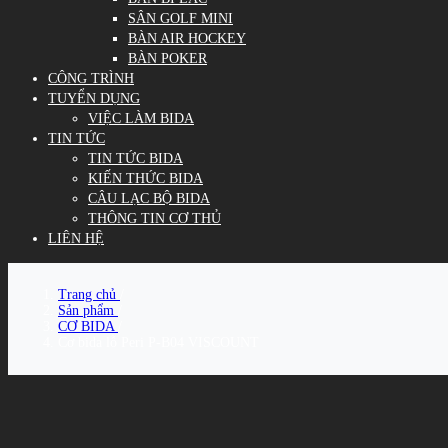
SÂN GOLF MINI
BÀN AIR HOCKEY
BÀN POKER
CÔNG TRÌNH
TUYỂN DỤNG
VIỆC LÀM BIDA
TIN TỨC
TIN TỨC BIDA
KIẾN THỨC BIDA
CÂU LẠC BỘ BIDA
THÔNG TIN CƠ THỦ
LIÊN HỆ
Trang chủ
/
Sản phẩm
/
CƠ BIDA
/
Cơ bida lỗ Peri P-B04 VISCOUNT