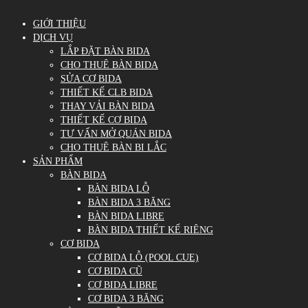
GIỚI THIỆU
DỊCH VỤ
LẮP ĐẶT BÀN BIDA
CHO THUÊ BÀN BIDA
SỬA CƠ BIDA
THIẾT KẾ CLB BIDA
THAY VẢI BÀN BIDA
THIẾT KẾ CƠ BIDA
TƯ VẤN MỞ QUÁN BIDA
CHO THUÊ BÀN BI LẮC
SẢN PHẨM
BÀN BIDA
BÀN BIDA LỖ
BÀN BIDA 3 BĂNG
BÀN BIDA LIBRE
BÀN BIDA THIẾT KẾ RIÊNG
CƠ BIDA
CƠ BIDA LỖ (POOL CUE)
CƠ BIDA CŨ
CƠ BIDA LIBRE
CƠ BIDA 3 BĂNG