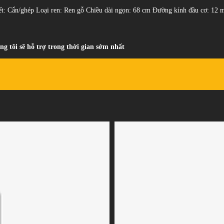
iết: Cẩn/ghép Loại ren: Ren gỗ Chiều dài ngọn: 68 cm Đường kính đầu cơ: 1
ng tôi sẽ hỗ trợ trong thời gian sớm nhất