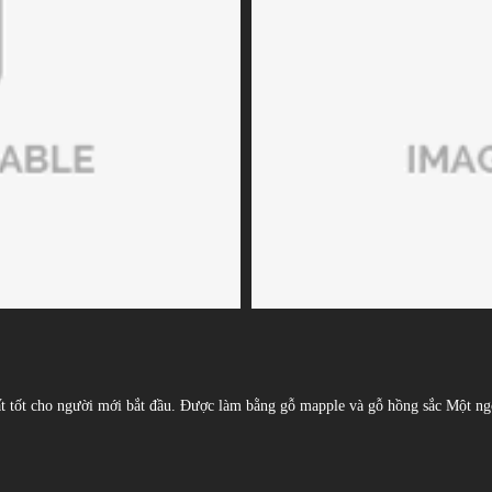
ất tốt cho người mới bắt đầu. Được làm bằng gỗ mapple và gỗ hồng sắc Một