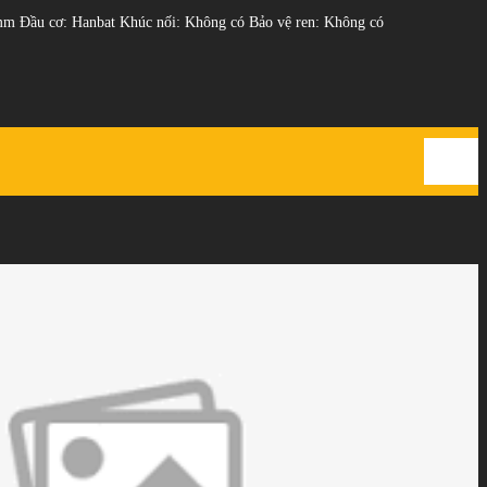
2 mm Đầu cơ: Hanbat Khúc nối: Không có Bảo vệ ren: Không có