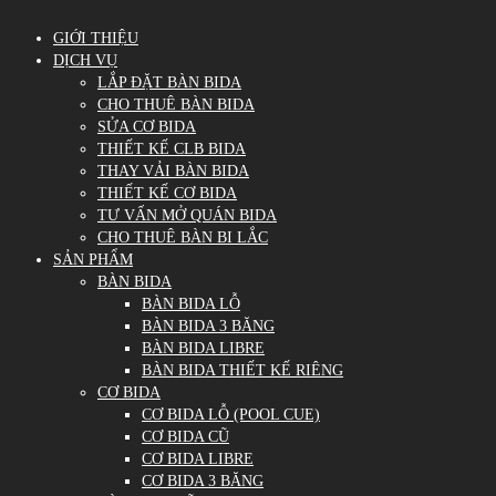
GIỚI THIỆU
DỊCH VỤ
LẮP ĐẶT BÀN BIDA
CHO THUÊ BÀN BIDA
SỬA CƠ BIDA
THIẾT KẾ CLB BIDA
THAY VẢI BÀN BIDA
THIẾT KẾ CƠ BIDA
TƯ VẤN MỞ QUÁN BIDA
CHO THUÊ BÀN BI LẮC
SẢN PHẨM
BÀN BIDA
BÀN BIDA LỖ
BÀN BIDA 3 BĂNG
BÀN BIDA LIBRE
BÀN BIDA THIẾT KẾ RIÊNG
CƠ BIDA
CƠ BIDA LỖ (POOL CUE)
CƠ BIDA CŨ
CƠ BIDA LIBRE
CƠ BIDA 3 BĂNG