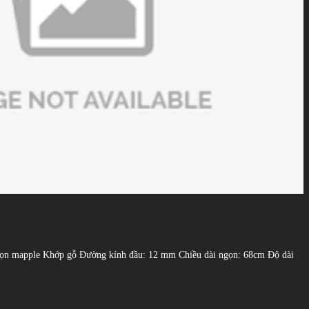
 ngọn mapple Khớp gỗ Đường kính đầu: 12 mm Chiều dài ngọn: 68cm Độ dài