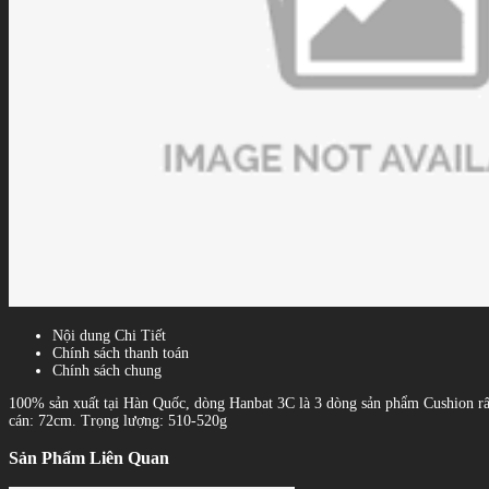
Nội dung Chi Tiết
Chính sách thanh toán
Chính sách chung
100% sản xuất tại Hàn Quốc, dòng Hanbat 3C là 3 dòng sản phẩm Cushion r
cán: 72cm. Trọng lượng: 510-520g
Sản Phẩm Liên Quan