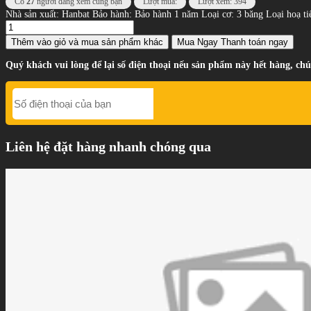
Có
27
người đang xem cùng bạn
Lượt mua:
Lượt xem: 394
Nhà sản xuất: Hanbat Bảo hành: Bảo hành 1 năm Loại cơ: 3 băng Loại hoạ t
Thêm vào giỏ
và mua sản phẩm khác
Mua Ngay
Thanh toán ngay
Quý khách vui lòng để lại số điện thoại nếu sản phẩm này hết hàng, chú
Liên hệ đặt hàng nhanh chóng qua