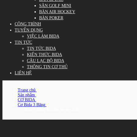
SÂN GOLF MINI
BÀN AIR HOCKEY
BÀN POKER
CÔNG TRÌNH
TUYỂN DỤNG
VIỆC LÀM BIDA
TIN TỨC
TIN TỨC BIDA
KIẾN THỨC BIDA
CÂU LẠC BỘ BIDA
THÔNG TIN CƠ THỦ
LIÊN HỆ
Trang chủ
/
Sản phẩm
/
CƠ BIDA
/
Cơ Bida 3 Băng
/
Cơ Bida 3 Băng Hanbat Series 44B