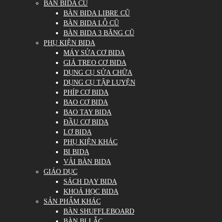
BÀN BIDA CŨ
BÀN BIDA LIBRE CŨ
BÀN BIDA LỖ CŨ
BÀN BIDA 3 BĂNG CŨ
PHỤ KIỆN BIDA
MÁY SỬA CƠ BIDA
GIÁ TREO CƠ BIDA
DỤNG CỤ SỬA CHỮA
DỤNG CỤ TẬP LUYỆN
PHÍP CƠ BIDA
BAO CƠ BIDA
BAO TAY BIDA
ĐẦU CƠ BIDA
LƠ BIDA
PHỤ KIỆN KHÁC
BI BIDA
VẢI BÀN BIDA
GIÁO DỤC
SÁCH DẠY BIDA
KHOÁ HỌC BIDA
SẢN PHẨM KHÁC
BÀN SHUFFLEBOARD
BÀN BI LẮC