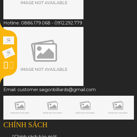
Hotline: 0886.179.068 - 0912.292.779
Email: customer.saigonbilliards@gmail.com
CHÍNH SÁCH
Chính sách bảo mật