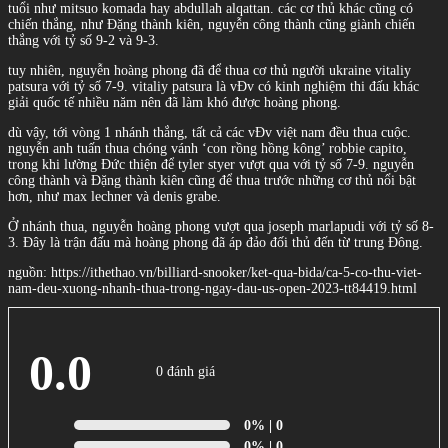
tuổi như mitsuo komada hay abdullah alqattan. các cơ thủ khác cũng có
chiến thắng, như Đặng thành kiên, nguyễn công thành cũng giành chiến
thắng với tỷ số 9-2 và 9-3.
tuy nhiên, nguyễn hoàng phong đã để thua cơ thủ người ukraine vitaliy
patsura với tỷ số 7-9. vitaliy patsura là vĐv có kinh nghiệm thi đấu khác
giải quốc tế nhiều năm nên đã làm khó được hoàng phong.
dù vậy, tới vòng 1 nhánh thắng, tất cả các vĐv việt nam đều thua cuộc.
nguyễn anh tuấn thua chóng vánh ‘con rồng hồng kông’ robbie capito,
trong khi lường Đức thiện để tyler styer vượt qua với tỷ số 7-9. nguyễn
công thành và Đặng thành kiên cũng để thua trước những cơ thủ nổi bật
hơn, như max lechner và denis grabe.
Ở nhánh thua, nguyễn hoàng phong vượt qua joseph marlapudi với tỷ số 8-
3. Đây là trận đấu mà hoàng phong đã áp đảo đối thủ đến từ trung Đông.
nguồn: https://ithethao.vn/billiard-snooker/ket-qua-bida/ca-5-co-thu-viet-
nam-deu-xuong-nhanh-thua-trong-ngay-dau-us-open-2023-tt84419.html
0.0
0 đánh giá
0%
| 0
0%
| 0