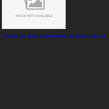
Thuê bàn bida để thử nghiệm mô hình kinh doanh có hiệu quả
không?
Sun 08, 2026
Thành Phần Cấu Tạo Vải Bàn Bida Và Những Điều Người