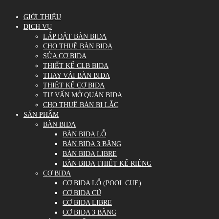
GIỚI THIỆU
DỊCH VỤ
LẮP ĐẶT BÀN BIDA
CHO THUÊ BÀN BIDA
SỬA CƠ BIDA
THIẾT KẾ CLB BIDA
THAY VẢI BÀN BIDA
THIẾT KẾ CƠ BIDA
TƯ VẤN MỞ QUÁN BIDA
CHO THUÊ BÀN BI LẮC
SẢN PHẨM
BÀN BIDA
BÀN BIDA LỖ
BÀN BIDA 3 BĂNG
BÀN BIDA LIBRE
BÀN BIDA THIẾT KẾ RIÊNG
CƠ BIDA
CƠ BIDA LỖ (POOL CUE)
CƠ BIDA CŨ
CƠ BIDA LIBRE
CƠ BIDA 3 BĂNG