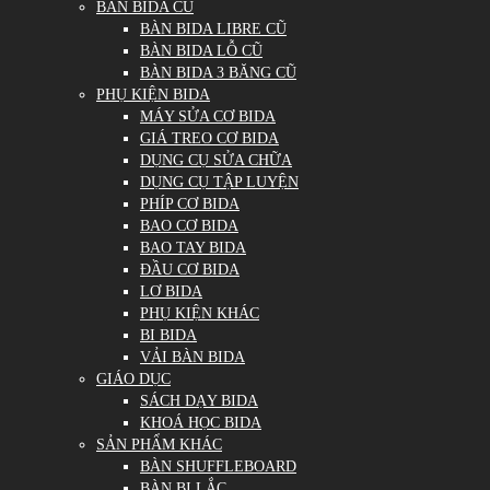
BÀN BIDA CŨ
BÀN BIDA LIBRE CŨ
BÀN BIDA LỖ CŨ
BÀN BIDA 3 BĂNG CŨ
PHỤ KIỆN BIDA
MÁY SỬA CƠ BIDA
GIÁ TREO CƠ BIDA
DỤNG CỤ SỬA CHỮA
DỤNG CỤ TẬP LUYỆN
PHÍP CƠ BIDA
BAO CƠ BIDA
BAO TAY BIDA
ĐẦU CƠ BIDA
LƠ BIDA
PHỤ KIỆN KHÁC
BI BIDA
VẢI BÀN BIDA
GIÁO DỤC
SÁCH DẠY BIDA
KHOÁ HỌC BIDA
SẢN PHẨM KHÁC
BÀN SHUFFLEBOARD
BÀN BI LẮC