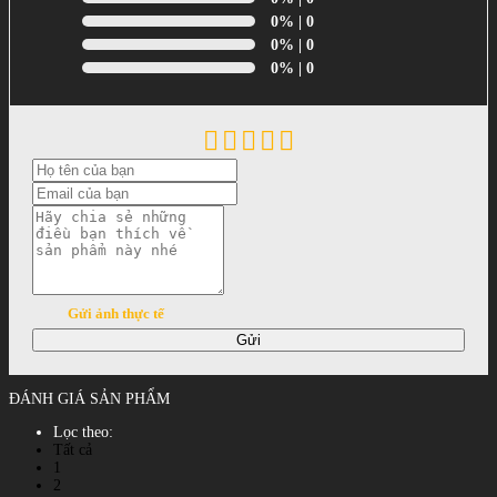
0%
| 0
0%
| 0
0%
| 0
Gửi ảnh thực tế
Gửi
ĐÁNH GIÁ SẢN PHẨM
Lọc theo:
Tất cả
1
2