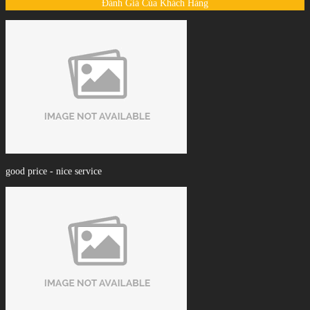
Đánh Giá Của Khách Hàng
good price - nice service