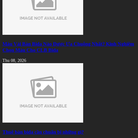
Màu Vải Bàn Bida Nào Được Ưa Chuộng Nhất? Kinh Nghiệm
Chọn Màu Cho CLB Bida
Thu 08, 2026
Thuê bàn bida cần chuẩn bị những gì?