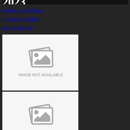
2023
Bàn Bida Thiết Kế Riêng
Tư Vấn Mở CLB Bida
Trang chủ
/
TIN TỨC
/
Cho Thuê Bàn Bia
Cả 5 cơ thủ Việt Nam đều xuống nhánh thua trong ngày đầu US Open 2023